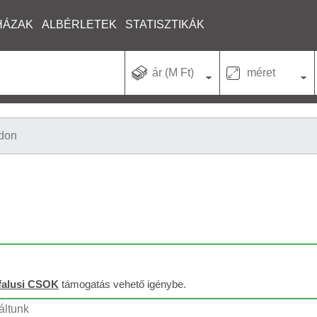
HÁZAK
ALBÉRLETEK
STATISZTIKÁK
ár (M Ft)
méret
don
falusi CSOK
támogatás vehető igénybe.
áltunk