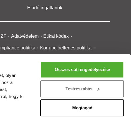
Eladó ingatlanok
SZF
Adatvédelem
Etikai kódex
mpliance politika
Korrupcióellenes politika
ikai bejelentési
rendszer tájékoztató
Összes süti engedélyezése
okie kezelése
Médiaajánlat
t, olyan
aihoz a
gatlanközvetítőknek
Ingatlanfejlesztőknek
Testreszabás
ést,
gánszemélyeknek
Ingatlan ártérkép
ról, hogy ki
ltözzbe Magazin
Új építésű lakások
Megtagad
rtalommoderálási jelentés
adálymentesítési nyilatkozat
Impresszum