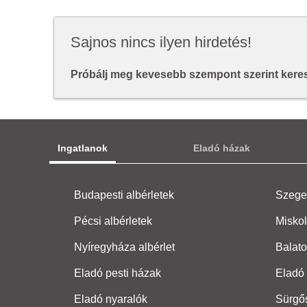
Sajnos nincs ilyen hirdetés!
Próbálj meg kevesebb szempont szerint keresn
Ingatlanok
Eladó házak
Budapesti albérletek
Szeged
Pécsi albérletek
Miskol
Nyíregyháza albérlet
Balato
Eladó pesti házak
Eladó 
Eladó nyaralók
Sürgő