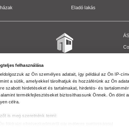
 házak
Eladó lakás
Á
Co
Et
gteljes felhasználása
Co
eldolgozzuk az Ön személyes adatait, így például az Ön IP-címé
mint a sütik, amelyekkel tárolhatjuk és hozzáférünk az Ön adat
In
e szabott hirdetéseket és tartalmakat, hirdetés- és tartalommér
Ma
alamint termékfejlesztéseket biztosíthassunk Önnek. Ön dönt ar
yen célra.
Kö
zőt is meg szeretnénk tenni:
Ta
Ön földrajzi elhelyezkedéséről pár méteres pontossággal
Ak