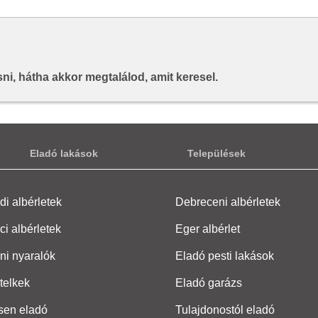
i, hátha akkor megtalálod, amit keresel.
Eladó lakások
Települések
i albérletek
Debreceni albérletek
ci albérletek
Eger albérlet
ni nyaralók
Eladó pesti lakások
telkek
Eladó garázs
sen eladó
Tulajdonostól eladó