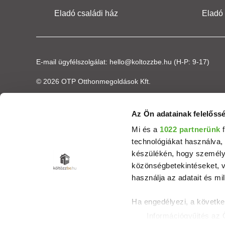
Eladó családi ház
Eladó
E-mail ügyfélszolgálat:
hello@koltozzbe.hu
(H-P: 9-17)
© 2026 OTP Otthonmegoldások Kft.
Az Ön adatainak felelőssé
Mi és a
1022 partnerünk
f
technológiákat használva, 
készülékén, hogy személyr
közönségbetekintéseket, v
használja az adatait és mil
Ha engedélyezi, a követke
Információgyűjtés az 