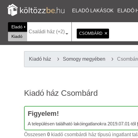
ELADÓ LAKÁSOK
ELADÓ 
Eladó
Családi ház (+2)
CSOMBÁRD
Kiadó
Kiadó ház
Somogy megyében
Csombár
Kiadó ház Csombárd
Figyelem!
A településen található lakóingatlanokra 2019.07.01-től
Összesen
0
kiadó csombárdi ház típusú ingatlant tal