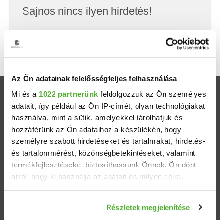
Sajnos nincs ilyen hirdetés!
Próbálj meg kevesebb szempont szerint
keresni, hátha akkor megtalálod, amit keresel.
Az Ön adatainak felelősségteljes felhasználása
Mi és a
1022 partnerünk
feldolgozzuk az Ön személyes
Ingatlanok
adatait, így például az Ön IP-címét, olyan technológiákat
használva, mint a sütik, amelyekkel tárolhatjuk és
Eladó házak
hozzáférünk az Ön adataihoz a készülékén, hogy
személyre szabott hirdetéseket és tartalmakat, hirdetés-
Eladó lakások
és tartalommérést, közönségbetekintéseket, valamint
termékfejlesztéseket biztosíthassunk Önnek. Ön dönt
arról, hogy ki használja az adatait és milyen célra.
Települések
Ha engedélyezi, a következőt is meg szeretnénk tenni:
Albérletek
Részletek megjelenítése
Információgyűjtés az Ön földrajzi elhelyezkedéséről