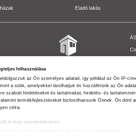
 házak
Eladó lakás
Á
Co
Et
gteljes felhasználása
Co
eldolgozzuk az Ön személyes adatait, így például az Ön IP-címé
mint a sütik, amelyekkel tárolhatjuk és hozzáférünk az Ön adat
In
e szabott hirdetéseket és tartalmakat, hirdetés- és tartalommér
Ma
alamint termékfejlesztéseket biztosíthassunk Önnek. Ön dönt ar
yen célra.
Kö
zőt is meg szeretnénk tenni:
Ta
Ön földrajzi elhelyezkedéséről pár méteres pontossággal
Ak