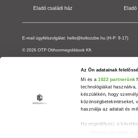
Eladó családi ház
Eladó
E-mail ügyfélszolgálat:
hello@koltozzbe.hu
(H-P: 9-17)
© 2026 OTP Otthonmegoldások Kft.
Az Ön adatainak felelőssé
Mi és a
1022 partnerünk
f
technológiákat használva, 
készülékén, hogy személyr
közönségbetekintéseket, v
használja az adatait és mil
Ha engedélyezi, a követke
Információgyűjtés az 