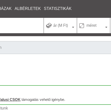
HÁZAK
ALBÉRLETEK
STATISZTIKÁK
ár (M Ft)
méret
n
falusi CSOK
támogatás vehető igénybe.
ltunk