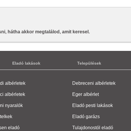
i, hátha akkor megtalálod, amit keresel.
Eladó lakások
Települések
i albérletek
Debreceni albérletek
ci albérletek
Eger albérlet
ni nyaralók
Eladó pesti lakások
telkek
Eladó garázs
sen eladó
Tulajdonostól eladó