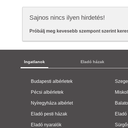
Sajnos nincs ilyen hirdetés!
Próbálj meg kevesebb szempont szerint keresn
Ingatlanok
Eladó házak
Budapesti albérletek
Szeged
Pécsi albérletek
Miskol
Nyíregyháza albérlet
Balato
Eladó pesti házak
Eladó 
Eladó nyaralók
Sürgő