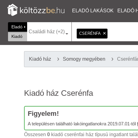
ELADÓ LAKÁSOK
ELADÓ 
Eladó
Családi ház (+2)
CSERÉNFA
Kiadó
Kiadó ház
Somogy megyében
Cserénfá
Kiadó ház Cserénfa
Figyelem!
A településen található lakóingatlanokra 2019.07.01-től
Összesen
0
kiadó cserénfai ház típusú ingatlant talá