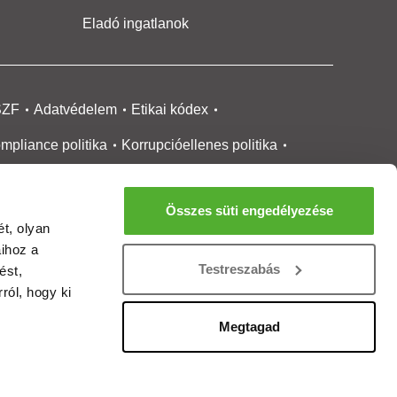
Eladó ingatlanok
SZF
Adatvédelem
Etikai kódex
mpliance politika
Korrupcióellenes politika
ikai bejelentési
rendszer tájékoztató
Összes süti engedélyezése
okie kezelése
Médiaajánlat
t, olyan
aihoz a
gatlanközvetítőknek
Ingatlanfejlesztőknek
Testreszabás
ést,
gánszemélyeknek
Ingatlan ártérkép
ról, hogy ki
ltözzbe Magazin
Új építésű lakások
Megtagad
rtalommoderálási jelentés
adálymentesítési nyilatkozat
Impresszum