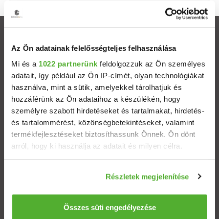
Ingatlanok
Az Ön adatainak felelősségteljes felhasználása
Eladó házak
Mi és a
1022 partnerünk
feldolgozzuk az Ön személyes
adatait, így például az Ön IP-címét, olyan technológiákat
használva, mint a sütik, amelyekkel tárolhatjuk és
Eladó lakások
hozzáférünk az Ön adataihoz a készülékén, hogy
személyre szabott hirdetéseket és tartalmakat, hirdetés-
Települések
és tartalommérést, közönségbetekintéseket, valamint
termékfejlesztéseket biztosíthassunk Önnek. Ön dönt
Albérletek
arról, hogy ki használja az adatait és milyen célra.
Ha engedélyezi, a következőt is meg szeretnénk tenni:
Budapesti ingatlanok
Részletek megjelenítése
Információgyűjtés az Ön földrajzi elhelyezkedéséről
pár méteres pontossággal
ÁSZF
Adatvédelem
Etikai kódex
Az Ön készülékén beazonosítása annak konkrét
Összes süti engedélyezése
tulajdonságainak (ujjlenyomat) aktív ellenőrzésével