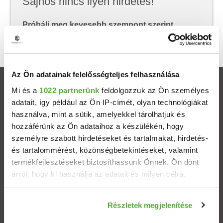
Sajnos nincs ilyen hirdetés!
Próbálj meg kevesebb szempont szerint
keresni, hátha akkor megtalálod, amit keresel.
Az Ön adatainak felelősségteljes felhasználása
Ingatlanok
Mi és a
1022 partnerünk
feldolgozzuk az Ön személyes
adatait, így például az Ön IP-címét, olyan technológiákat
használva, mint a sütik, amelyekkel tárolhatjuk és
Eladó házak
hozzáférünk az Ön adataihoz a készülékén, hogy
személyre szabott hirdetéseket és tartalmakat, hirdetés-
Eladó lakások
és tartalommérést, közönségbetekintéseket, valamint
termékfejlesztéseket biztosíthassunk Önnek. Ön dönt
Települések
arról, hogy ki használja az adatait és milyen célra.
Albérletek
Ha engedélyezi, a következőt is meg szeretnénk tenni:
Részletek megjelenítése
Információgyűjtés az Ön földrajzi elhelyezkedéséről