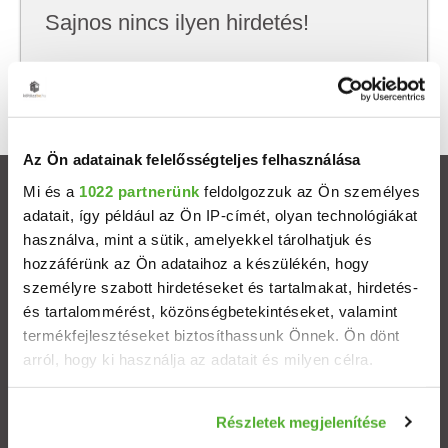
Sajnos nincs ilyen hirdetés!
Próbálj meg kevesebb szempont szerint
keresni, hátha akkor megtalálod, amit keresel.
Az Ön adatainak felelősségteljes felhasználása
Mi és a
1022 partnerünk
feldolgozzuk az Ön személyes
Ingatlanok
adatait, így például az Ön IP-címét, olyan technológiákat
használva, mint a sütik, amelyekkel tárolhatjuk és
Eladó házak
hozzáférünk az Ön adataihoz a készülékén, hogy
személyre szabott hirdetéseket és tartalmakat, hirdetés-
Eladó lakások
és tartalommérést, közönségbetekintéseket, valamint
termékfejlesztéseket biztosíthassunk Önnek. Ön dönt
arról, hogy ki használja az adatait és milyen célra.
Települések
Ha engedélyezi, a következőt is meg szeretnénk tenni:
Albérletek
Részletek megjelenítése
Információgyűjtés az Ön földrajzi elhelyezkedéséről