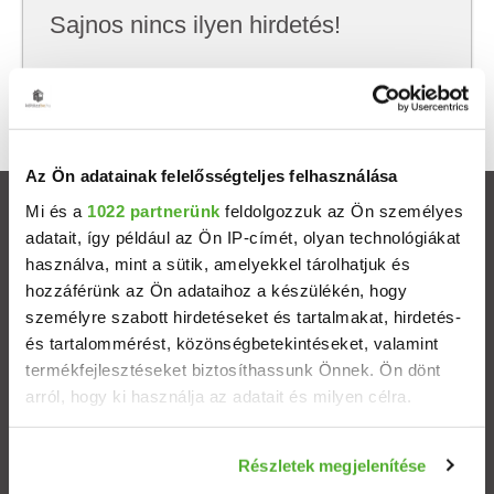
Sajnos nincs ilyen hirdetés!
Próbálj meg kevesebb szempont szerint
keresni, hátha akkor megtalálod, amit keresel.
Az Ön adatainak felelősségteljes felhasználása
Mi és a
1022 partnerünk
feldolgozzuk az Ön személyes
Ingatlanok
adatait, így például az Ön IP-címét, olyan technológiákat
használva, mint a sütik, amelyekkel tárolhatjuk és
Eladó házak
hozzáférünk az Ön adataihoz a készülékén, hogy
személyre szabott hirdetéseket és tartalmakat, hirdetés-
Eladó lakások
és tartalommérést, közönségbetekintéseket, valamint
termékfejlesztéseket biztosíthassunk Önnek. Ön dönt
arról, hogy ki használja az adatait és milyen célra.
Települések
Ha engedélyezi, a következőt is meg szeretnénk tenni:
Albérletek
Részletek megjelenítése
Információgyűjtés az Ön földrajzi elhelyezkedéséről