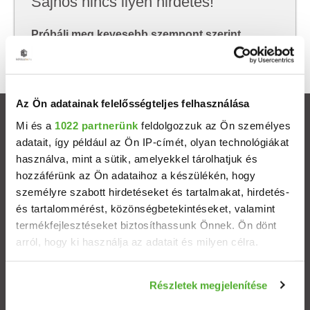
Sajnos nincs ilyen hirdetés!
Próbálj meg kevesebb szempont szerint
keresni, hátha akkor megtalálod, amit keresel.
Az Ön adatainak felelősségteljes felhasználása
Ingatlanok
Mi és a
1022 partnerünk
feldolgozzuk az Ön személyes
adatait, így például az Ön IP-címét, olyan technológiákat
használva, mint a sütik, amelyekkel tárolhatjuk és
Eladó házak
hozzáférünk az Ön adataihoz a készülékén, hogy
személyre szabott hirdetéseket és tartalmakat, hirdetés-
Eladó lakások
és tartalommérést, közönségbetekintéseket, valamint
termékfejlesztéseket biztosíthassunk Önnek. Ön dönt
Települések
arról, hogy ki használja az adatait és milyen célra.
Albérletek
Ha engedélyezi, a következőt is meg szeretnénk tenni:
Részletek megjelenítése
Információgyűjtés az Ön földrajzi elhelyezkedéséről