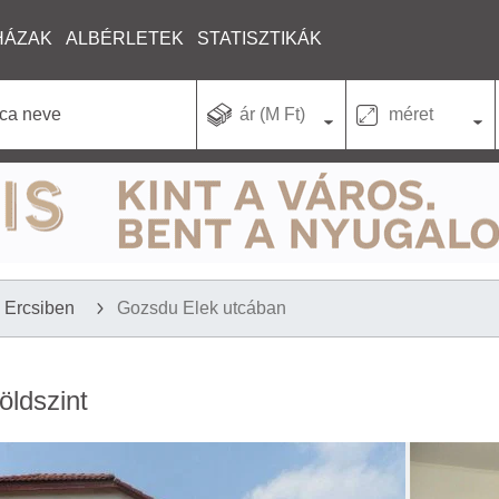
HÁZAK
ALBÉRLETEK
STATISZTIKÁK
ár (M Ft)
méret
Ercsiben
Gozsdu Elek utcában
öldszint