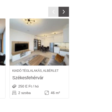
KIADÓ TÉGLALAKÁS, ALBÉRLET
KIADÓ IPARI INGATLAN
Székesfehérvár
Székesfehérvár
250 E Ft / hó
90 E Ft / hó
2 szoba
46 m²