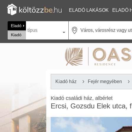
ELADÓ LAKÁSOK
ELADÓ 
Eladó
típus
Kiadó
Kiadó ház
Fejér megyében
Kiadó családi ház, albérlet
Ercsi, Gozsdu Elek utca, f