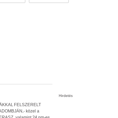
EXTRÁKKAL FELSZERELT
ZSADOMBJÁN,- közel a
RASZ, valamint 24 nm-es