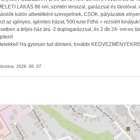
ELETI LAKÁS 86 nm, szintén tersszal, garázzsal és tárolóval. 
 tárolók külön albetétként szerepelnek, CSOK, pályázatok elnye
t az igényes, igéretes házat, 500 ezer Ft/hó + rezsiért kináljuk!
esetben a teljes ház ára -2 duplagarázzsal, és 2 db 24- nm-es tá
iteni!
ltételekkel! Ha gyorsan tud dönteni, további KEDVEZMÉNYEK
ódosítva: 2026. 08. 07.