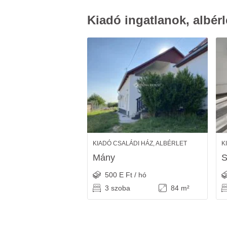
Kiadó ingatlanok, albérl
KIADÓ CSALÁDI HÁZ, ALBÉRLET
K
Mány
S
500 E Ft / hó
3 szoba
84 m²