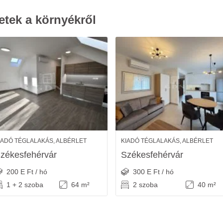
etek a környékről
IADÓ TÉGLALAKÁS, ALBÉRLET
KIADÓ TÉGLALAKÁS, ALBÉRLET
zékesfehérvár
Székesfehérvár
200 E Ft / hó
300 E Ft / hó
1 + 2 szoba
64 m²
2 szoba
40 m²