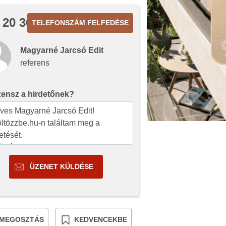
 20 366
TELEFONSZÁM FELFEDÉSE
Magyarné Jarcsó Edit
referens
zensz a hirdetőnek?
ÜZENET KÜLDÉSE
MEGOSZTÁS
KEDVENCEKBE