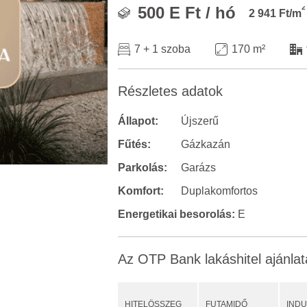
2
500 E Ft / hó
2 941 Ft/m
7 + 1 szoba
170 m²
Részletes adatok
Állapot:
Újszerű
Fűtés:
Gázkazán
Parkolás:
Garázs
Komfort:
Duplakomfortos
Energetikai besorolás:
E
Az OTP Bank lakáshitel ajánlat
HITELÖSSZEG
FUTAMIDŐ
IND