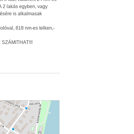
A 2 lakás egyben, vagy
résére is alkalmasak
rolóval, 818 nm-es telken,-
RE SZÁMITHAT!!!