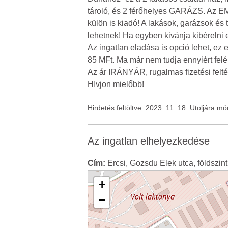
tároló, és 2 férőhelyes GARÁZS. Az EM
külön is kiadó! A lakások, garázsok és
lehetnek! Ha egyben kivánja kibérelni ez
Az ingatlan eladása is opció lehet, ez 
85 MFt. Ma már nem tudja ennyiért felép
Az ár IRÁNYÁR, rugalmas fizetési fe
HIvjon mielőbb!
Hirdetés feltöltve: 2023. 11. 18. Utoljára m
Az ingatlan elhelyezkedése
Cím:
Ercsi, Gozsdu Elek utca, földszint
+
−