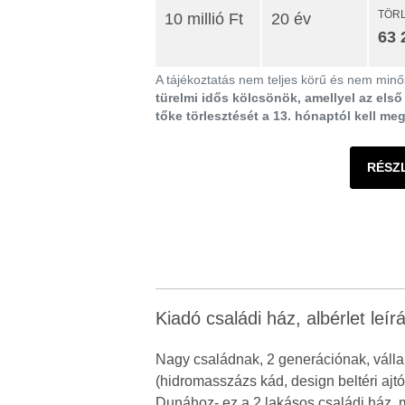
TÖR
10 millió Ft
20 év
63 
A tájékoztatás nem teljes körű és nem minős
türelmi idős kölcsönök, amellyel az els
tőke törlesztését a 13. hónaptól kell me
RÉSZ
Kiadó családi ház, albérlet leír
Nagy családnak, 2 generációnak, vál
(hidromasszázs kád, design beltéri a
Dunához- ez a 2 lakásos családi h