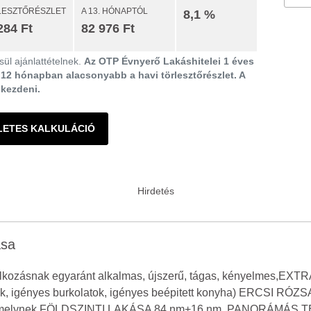
LESZTŐRÉSZLET
A 13. HÓNAPTÓL
8,1 %
284 Ft
82 976 Ft
ül ajánlattételnek.
Az OTP Évnyerő Lakáshitelei 1 éves
ő 12 hónapban alacsonyabb a havi törlesztőrészlet. A
gkezdeni.
LETES KALKULÁCIÓ
ása
lalkozásnak egyaránt alkalmas, újszerű, tágas, kényelmes,
jtók, igényes burkolatok, igényes beépitett konyha) ERCSI RÓ
áz, melynek FÖLDSZINTI LAKÁSA 84 nm+16 nm ,PANORÁMÁS TE