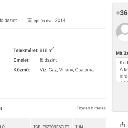
+36
földszint
2014
építés éve:
2
Telekméret:
818 m
Mit ü
Emelet:
földszint
Közmű:
Víz, Gáz, Villany, Csatorna
a
Fizetett hirdetés
ULÓ
TÖRLESZTŐRÉSZLET
THM