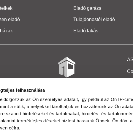
telkek
Eladó garázs
sen eladó
Tulajdonostól eladó
 házak
Eladó lakás
Á
Co
Et
gteljes felhasználása
Co
eldolgozzuk az Ön személyes adatait, így például az Ön IP-címé
mint a sütik, amelyekkel tárolhatjuk és hozzáférünk az Ön adat
In
e szabott hirdetéseket és tartalmakat, hirdetés- és tartalommér
Ma
alamint termékfejlesztéseket biztosíthassunk Önnek. Ön dönt ar
yen célra.
Kö