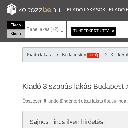
ELADÓ LAKÁSOK
ELADÓ 
Eladó
Panellakás (+2)
TÜNDÉRKERT UTCA
Kiadó
Kiadó lakás
Budapesten
XII. kerü
108 új
Kiadó 3 szobás lakás Budapest X
Összesen
0
kiadó tündérkert utcai lakás típusú ingatl
Sajnos nincs ilyen hirdetés!