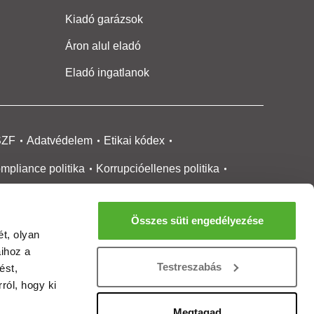
Kiadó garázsok
Áron alul eladó
Eladó ingatlanok
SZF
Adatvédelem
Etikai kódex
mpliance politika
Korrupcióellenes politika
ikai bejelentési
rendszer tájékoztató
Összes süti engedélyezése
okie kezelése
Médiaajánlat
t, olyan
aihoz a
gatlanközvetítőknek
Ingatlanfejlesztőknek
Testreszabás
ést,
gánszemélyeknek
Ingatlan ártérkép
ról, hogy ki
ltözzbe Magazin
Új építésű lakások
Megtagad