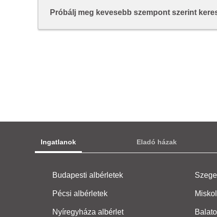
Próbálj meg kevesebb szempont szerint keresn
Ingatlanok
Eladó házak
Budapesti albérletek
Szeged
Pécsi albérletek
Miskol
Nyíregyháza albérlet
Balato