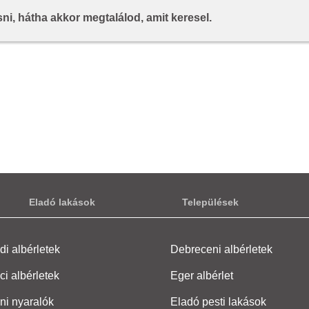
i, hátha akkor megtalálod, amit keresel.
Eladó lakások
Települések
i albérletek
Debreceni albérletek
ci albérletek
Eger albérlet
ni nyaralók
Eladó pesti lakások