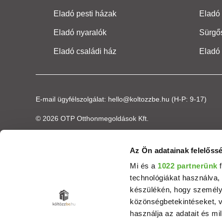
Eladó pesti házak
Eladó 
Eladó nyaralók
Sürgő
Eladó családi ház
Eladó
E-mail ügyfélszolgálat:
hello@koltozzbe.hu
(H-P: 9-17)
© 2026 OTP Otthonmegoldások Kft.
Az Ön adatainak felelőssé
Mi és a
1022 partnerünk
f
technológiákat használva, 
készülékén, hogy személyr
közönségbetekintéseket, v
használja az adatait és mil