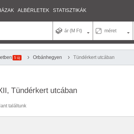
HÁZAK
ALBÉRLETEK
STATISZTIKÁK
ár (M Ft)
méret
letben
Orbánhegyen
Tündérkert utcában
5 új
II, Tündérkert utcában
ant találtunk