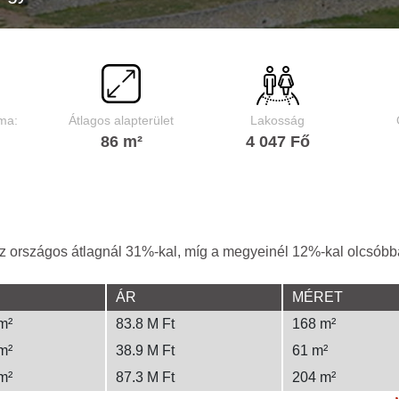
ma:
Átlagos alapterület
Lakosság
86 m²
4 047 Fő
z országos átlagnál 31%-kal, míg a megyeinél 12%-kal olcsóbb
ÁR
MÉRET
m²
83.8 M Ft
168 m²
m²
38.9 M Ft
61 m²
m²
87.3 M Ft
204 m²