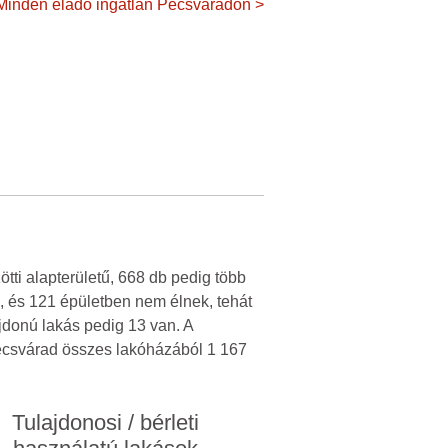
Minden eladó ingatlan Pécsváradon >
tti alapterületű, 668 db pedig több
, és 121 épületben nem élnek, tehát
jdonú lakás pedig 13 van. A
Pécsvárad összes lakóházából 1 167
Tulajdonosi / bérleti