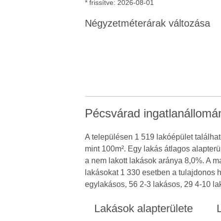
* frissítve: 2026-08-01
Négyzetméterárak változása
Pécsvárad ingatlanállomá
A településen 1 519 lakóépület találha
mint 100m². Egy lakás átlagos alapter
a nem lakott lakások aránya 8,0%. A m
lakásokat 1 330 esetben a tulajdonos 
egylakásos, 56 2-3 lakásos, 29 4-10 la
Lakások alapterülete