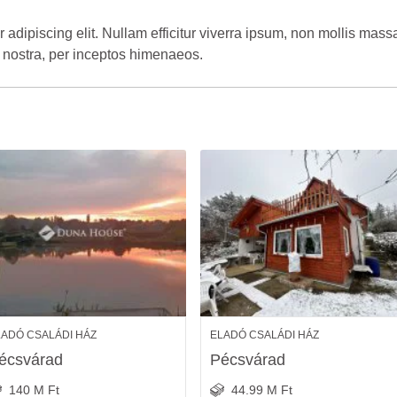
adipiscing elit. Nullam efficitur viverra ipsum, non mollis massa f
a nostra, per inceptos himenaeos.
LADÓ CSALÁDI HÁZ
ELADÓ CSALÁDI HÁZ
écsvárad
Pécsvárad
140 M Ft
44.99 M Ft