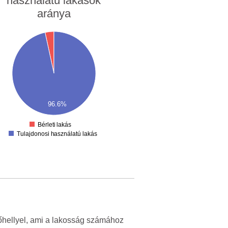
használatú lakások
aránya
96.6%
Bérleti lakás
Tulajdonosi használatú lakás
rőhellyel, ami a lakosság számához