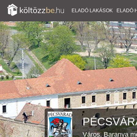
ELADÓ LAKÁSOK
ELADÓ 
PÉCSVÁRA
Város, Baranya m