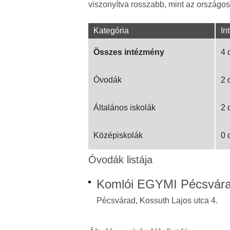
viszonyítva rosszabb, mint az országos
Kategória
In
Összes intézmény
4 
Óvodák
2 
Általános iskolák
2 
Középiskolák
0 
Óvodák listája
Komlói EGYMI Pécsvára
Pécsvárad, Kossuth Lajos utca 4.