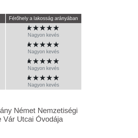
Férőhely a lakosság arányában
★
★
★
★
★
Nagyon kevés
★
★
★
★
★
Nagyon kevés
★
★
★
★
★
Nagyon kevés
★
★
★
★
★
Nagyon kevés
vány Német Nemzetiségi
 Vár Utcai Óvodája