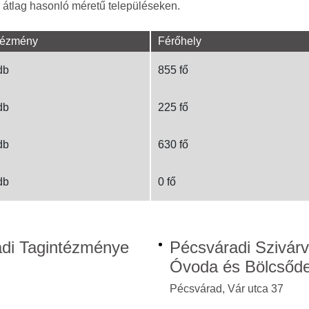
 átlag hasonló méretű településeken.
tézmény
Férőhely
db
855 fő
db
225 fő
db
630 fő
db
0 fő
di Tagintézménye
Pécsváradi Szivár
Óvoda és Bölcsőde
Pécsvárad, Vár utca 37