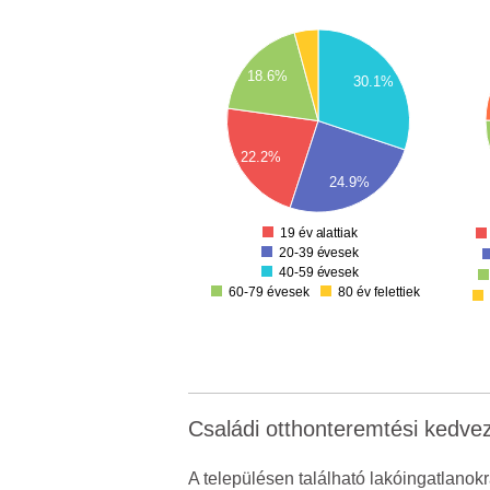
1300
1000
1200
900
1100
18.6%
800
1000
30.1%
700
900
800
600
700
500
600
400
22.2%
500
300
400
24.9%
200
300
100
200
0
100
19 év alattiak
20-39 évesek
40-59 évesek
60-79 évesek
80 év felettiek
Családi otthonteremtési ked
A településen található lakóingatlanok