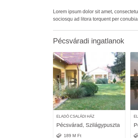
Lorem ipsum dolor sit amet, consectetur 
sociosqu ad litora torquent per conubi
Pécsváradi ingatlanok
ELADÓ CSALÁDI HÁZ
E
Pécsvárad, Szilágypuszta
P
189 M Ft