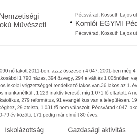
Nemzetiségi
Pécsvárad, Kossuth Lajos ut
Komlói EGYMI Péc
fokú Művészeti
Pécsvárad, Kossuth Lajos ut
2 090 nő lakott 2011-ben, azaz összesen 4 047. 2001-ben még 4
akosából 1 790 házas, 394 özvegy, 294 elvált és 1 005nőtlen v
ános iskolai végzettséggel rendelkező lakos van.36 lakos az 1. é
os munkanélküli, 1 223 inaktív kereső, míg 1 071 fő eltartott. 
40 katolikus, 279 református, 91 evangélikus van a településen.
sséghez, 29 ateista, 1 031 fő nem válaszolt. Pécsvárad 4047 lak
60-79 év közötti, 171 pedig már elmúlt 80 éves.
Iskolázottság
Gazdasági aktivitás