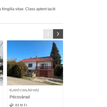
ringilla vitae. Class aptent taciti
ELADÓ CSALÁDI HÁZ
ELADÓ CSALÁDI HÁZ
Pécsvárad
Pécsvárad
83 M Ft
189 M Ft