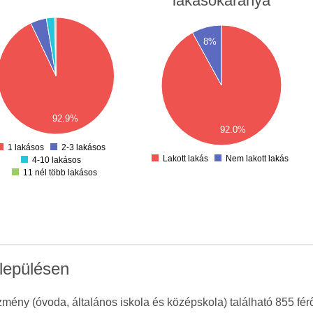
lakásokaránya
1400
8%
1400
1200
1200
1000
1000
800
800
600
600
92.9%
400
92.0%
400
200
200
1 lakásos
2-3 lakásos
0
Lakott lakás
Nem lakott lakás
4-10 lakásos
0
11 nél több lakásos
lepülésen
zmény (óvoda, általános iskola és középskola) található 855 fé