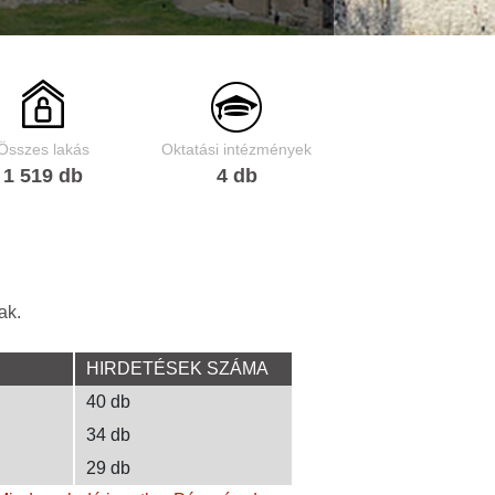
Összes lakás
Oktatási intézmények
1 519 db
4 db
ak.
HIRDETÉSEK SZÁMA
40 db
34 db
29 db