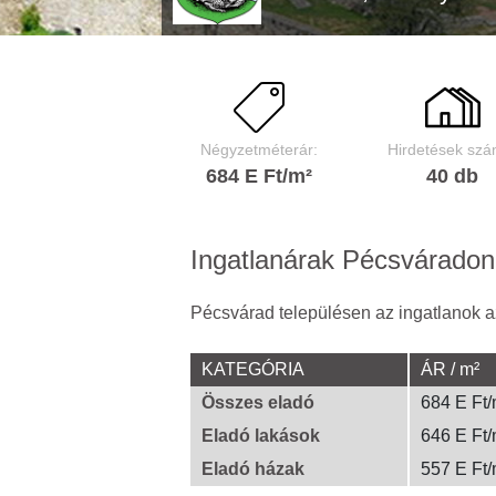
Négyzetméterár:
Hirdetések szá
684 E Ft/m²
40 db
Ingatlanárak Pécsváradon
Pécsvárad településen az ingatlanok a
KATEGÓRIA
ÁR / m²
Összes eladó
684 E Ft/
Eladó lakások
646 E Ft/
Eladó házak
557 E Ft/