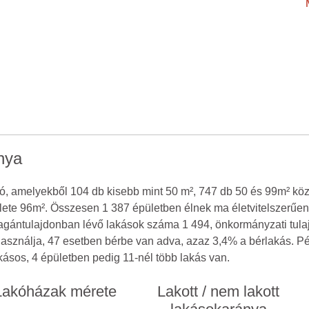
nya
tó, amelyekből 104 db kisebb mint 50 m², 747 db 50 és 99m² közö
ülete 96m². Összesen 1 387 épületben élnek ma életvitelszerűen
agántulajdonban lévő lakások száma 1 494, önkormányzati tula
használja, 47 esetben bérbe van adva, azaz 3,4% a bérlakás. 
kásos, 4 épületben pedig 11-nél több lakás van.
Lakóházak mérete
Lakott / nem lakott