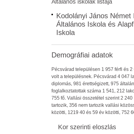
Általános iskolák listája
Kodolányi János Német 
Általános Iskola és Alap
Iskola
Demográfiai adatok
Pécsvárad településen 1 957 férfi és 
volt a településnek. Pécsvárad 4 047 l
diplomás, 981 érettségizett, 975 által
foglalkoztatottak száma 1 541, 212 lak
755 fő. Vallási összetétel szerint 2 2
tartozik, 356 nem tartozik vallási közö
közötti, 1219 40 és 59 év közötti, 752 
Kor szerinti eloszlás