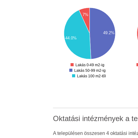
800
1200
7%
1100
700
1000
600
900
800
500
700
49.2%
600
400
44.0%
500
400
300
300
200
200
100
100
0
-100
Lakás 0-49 m2-ig
Lakás 50-99 m2-ig
Lakás 100 m2-től
Oktatási intézmények a te
A településen összesen 4 oktatási inté