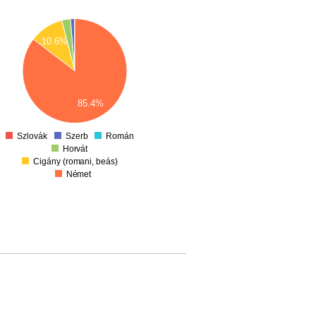
10.6%
85.4%
Szlovák
Szerb
Román
Horvát
Cigány (romani, beás)
Német