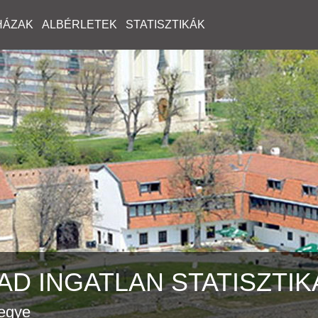
HÁZAK
ALBÉRLETEK
STATISZTIKÁK
D INGATLAN STATISZTIK
egye