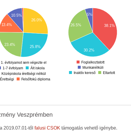
1600
600
5%
10.5%
1400
26.0%
500
1200
13.4%
26.5%
38.1%
400
1000
300
800
200
600
23.4%
100
25.8%
30.2%
400
0
200
Foglalkoztatott
1. évfolyamot sem végezte el
Munkanélküli
Ált iskola
1-7 évfolyam
Inaktív kereső
Eltartott
Középiskola érettségi nélkül
Érettségi
Felsőfokú diploma
vezmény Veszprémben
ra 2019.07.01-től
falusi CSOK
támogatás vehető igénybe.