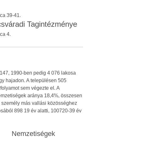
ca 39-41.
sváradi Tagintézménye
ca 4.
 147, 1990-ben pedig 4 076 lakosa
agy hajadon. A településen 505
vfolyamot sem végezte el. A
A nemzetiségek aránya 18,4%, összesen
 19 személy más vallási közösséghez
osából 898 19 év alatti, 100720-39 év
Nemzetiségek