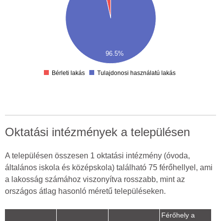
00
00
00
00
96.5%
0
Bérleti lakás
Tulajdonosi használatú lakás
Oktatási intézmények a településen
A településen összesen 1 oktatási intézmény (óvoda,
általános iskola és középskola) található 75 férőhellyel, ami
a lakosság számához viszonyítva rosszabb, mint az
országos átlag hasonló méretű településeken.
Férőhely a