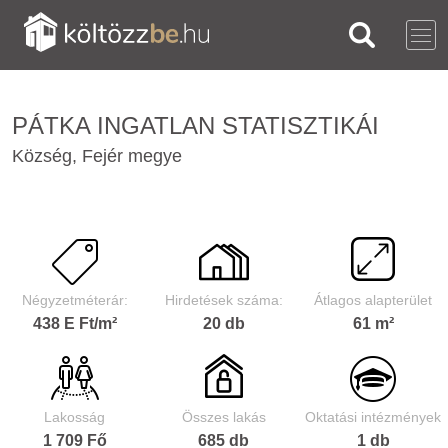
PÁTKA INGATLAN STATISZTIKÁI
Község, Fejér megye
Négyzetméterár:
Hirdetések száma:
Átlagos alapterület
438 E Ft/m²
20 db
61 m²
Lakosság
Összes lakás
Oktatási intézmények
1 709 Fő
685 db
1 db