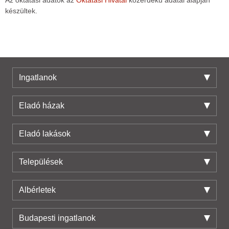
Az oktatási adatok az
Oktatási Hivatal
közérdekű adatai alapján
készültek.
Ingatlanok
Eladó házak
Eladó lakások
Települések
Albérletek
Budapesti ingatlanok