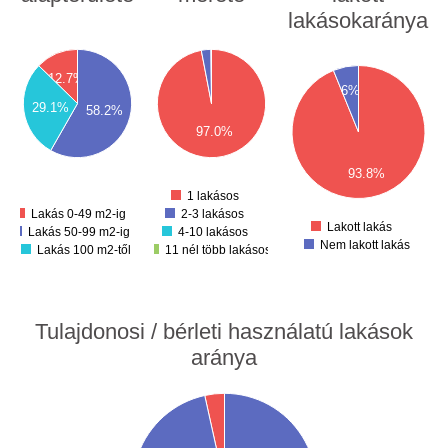
lakásokaránya
700
00
600
650
50
600
500
12.7%
550
00
6%
500
400
450
29.1%
50
58.2%
300
400
00
350
97.0%
200
300
50
250
100
200
93.8%
00
0
150
100
1 lakásos
50
Lakás 0-49 m2-ig
2-3 lakásos
0
Lakott lakás
Lakás 50-99 m2-ig
4-10 lakásos
Nem lakott lakás
Lakás 100 m2-től
11 nél több lakásos
Tulajdonosi / bérleti használatú lakások
aránya
00
00