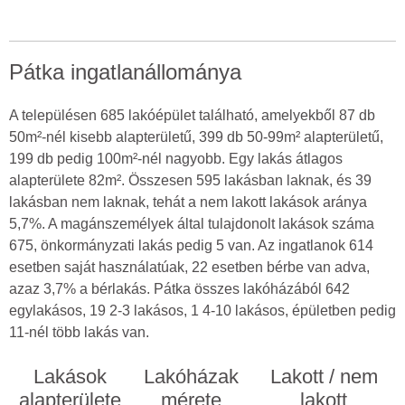
Pátka ingatlanállománya
A településen 685 lakóépület található, amelyekből 87 db
50m²-nél kisebb alapterületű, 399 db 50-99m² alapterületű,
199 db pedig 100m²-nél nagyobb. Egy lakás átlagos
alapterülete 82m². Összesen 595 lakásban laknak, és 39
lakásban nem laknak, tehát a nem lakott lakások aránya
5,7%. A magánszemélyek által tulajdonolt lakások száma
675, önkormányzati lakás pedig 5 van. Az ingatlanok 614
esetben saját használatúak, 22 esetben bérbe van adva,
azaz 3,7% a bérlakás. Pátka összes lakóházából 642
egylakásos, 19 2-3 lakásos, 1 4-10 lakásos, épületben pedig
11-nél több lakás van.
Lakások
Lakóházak
Lakott / nem
alapterülete
mérete
lakott