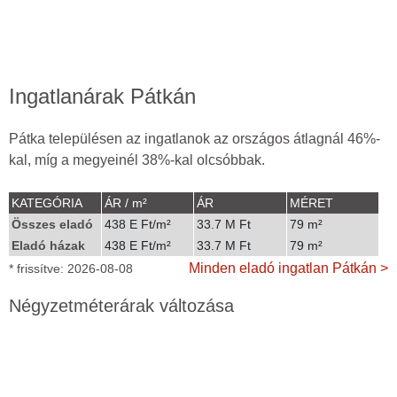
Ingatlanárak Pátkán
Pátka településen az ingatlanok az országos átlagnál 46%-
kal, míg a megyeinél 38%-kal olcsóbbak.
KATEGÓRIA
ÁR / m²
ÁR
MÉRET
Összes eladó
438 E Ft/m²
33.7 M Ft
79 m²
Eladó házak
438 E Ft/m²
33.7 M Ft
79 m²
Minden eladó ingatlan Pátkán >
* frissítve: 2026-08-08
Négyzetméterárak változása