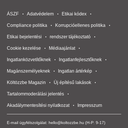
ÁSZF
Adatvédelem
Etikai kódex
Compliance politika
Korrupcióellenes politika
Etikai bejelentési
rendszer tájékoztató
Cookie kezelése
Médiaajánlat
Ingatlanközvetítőknek
Ingatlanfejlesztőknek
Magánszemélyeknek
Ingatlan ártérkép
Költözzbe Magazin
Új építésű lakások
Tartalommoderálási jelentés
Akadálymentesítési nyilatkozat
Impresszum
E-mail ügyfélszolgálat:
hello@koltozzbe.hu
(H-P: 9-17)