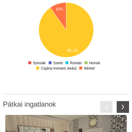
00
90
10%
80
70
60
50
40
30
20
90.1%
10
0
Szlovák
Szerb
Román
Horvát
Cigány (romani, beás)
Német
Pátkai ingatlanok