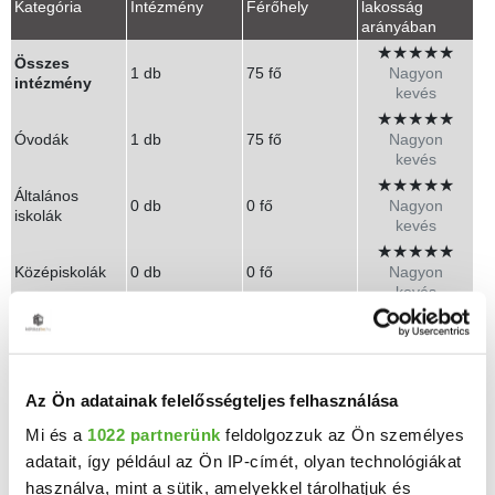
Kategória
Intézmény
Férőhely
lakosság
arányában
★
★
★
★
★
Összes
1 db
75 fő
Nagyon
intézmény
kevés
★
★
★
★
★
Óvodák
1 db
75 fő
Nagyon
kevés
★
★
★
★
★
Általános
0 db
0 fő
Nagyon
iskolák
kevés
★
★
★
★
★
Középiskolák
0 db
0 fő
Nagyon
kevés
Óvodák listája
PÁTKAI CSEMETEKERT ÓVODA
Az Ön adatainak felelősségteljes felhasználása
Pátka, Vak Bottyán tér 2
Mi és a
1022 partnerünk
feldolgozzuk az Ön személyes
adatait, így például az Ön IP-címét, olyan technológiákat
használva, mint a sütik, amelyekkel tárolhatjuk és