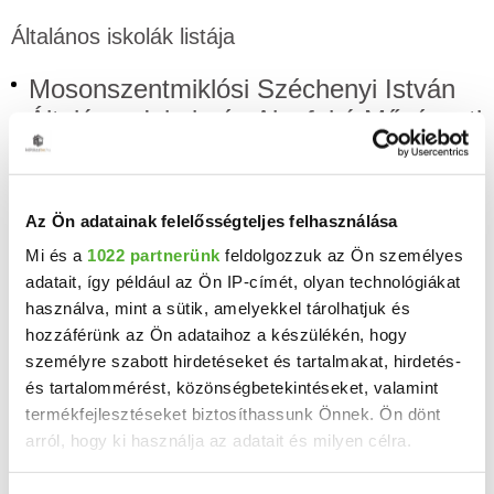
Általános iskolák listája
Mosonszentmiklósi Széchenyi István
Általános Iskola és Alapfokú Művészeti
Iskola
Mosonszentmiklós, Táncsics Mihály utca 2.
Az Ön adatainak felelősségteljes felhasználása
Mi és a
1022 partnerünk
feldolgozzuk az Ön személyes
Demográfiai adatok
adatait, így például az Ön IP-címét, olyan technológiákat
használva, mint a sütik, amelyekkel tárolhatjuk és
Mosonszentmiklós településen 1 152 férfi és 1 227 nő lakott
hozzáférünk az Ön adataihoz a készülékén, hogy
2011-ben, tehát összességében 2 379. 10 évvel korábban
személyre szabott hirdetéseket és tartalmakat, hirdetés-
még 2 507, azelőtt 10 évvel pedig 2 494 lakos élt a
és tartalommérést, közönségbetekintéseket, valamint
településen. Mosonszentmiklós 2 379 lakosából 960 nős
termékfejlesztéseket biztosíthassunk Önnek. Ön dönt
vagy férjezett, 248 özvegy, 206 elvált és 650egyedülálló. A
arról, hogy ki használja az adatait és milyen célra.
településen 177 diplomás, 538 érettségizett, 608 általános
iskolai végzettséggel rendelkező lakos van.15 lakos az 1.
Ha engedélyezi, a következőt is meg szeretnénk tenni: