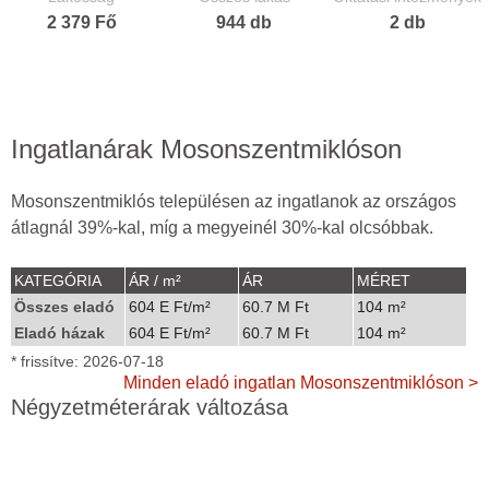
2 379 Fő
944 db
2 db
Ingatlanárak Mosonszentmiklóson
Mosonszentmiklós településen az ingatlanok az országos
átlagnál 39%-kal, míg a megyeinél 30%-kal olcsóbbak.
KATEGÓRIA
ÁR / m²
ÁR
MÉRET
Összes eladó
604 E Ft/m²
60.7 M Ft
104 m²
Eladó házak
604 E Ft/m²
60.7 M Ft
104 m²
* frissítve: 2026-07-18
Minden eladó ingatlan Mosonszentmiklóson >
Négyzetméterárak változása