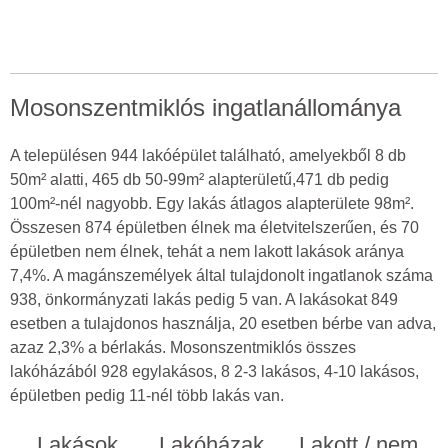
Mosonszentmiklós ingatlanállománya
A településen 944 lakóépület található, amelyekből 8 db
50m² alatti, 465 db 50-99m² alapterületű,471 db pedig
100m²-nél nagyobb. Egy lakás átlagos alapterülete 98m².
Összesen 874 épületben élnek ma életvitelszerűen, és 70
épületben nem élnek, tehát a nem lakott lakások aránya
7,4%. A magánszemélyek által tulajdonolt ingatlanok száma
938, önkormányzati lakás pedig 5 van. A lakásokat 849
esetben a tulajdonos használja, 20 esetben bérbe van adva,
azaz 2,3% a bérlakás. Mosonszentmiklós összes
lakóházából 928 egylakásos, 8 2-3 lakásos, 4-10 lakásos,
épületben pedig 11-nél több lakás van.
Lakások
Lakóházak
Lakott / nem