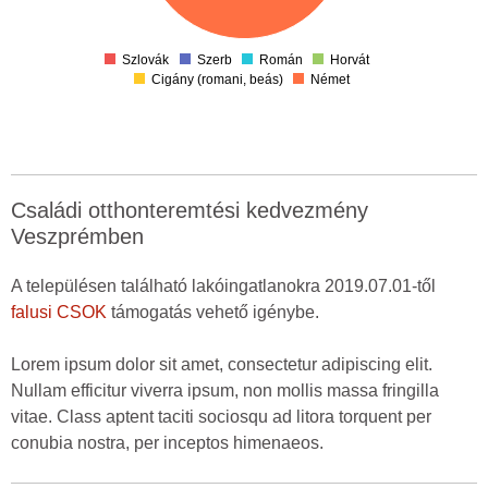
4
2
0
-2
Szlovák
Szerb
Román
Horvát
Cigány (romani, beás)
Német
Családi otthonteremtési kedvezmény
Veszprémben
A településen található lakóingatlanokra 2019.07.01-től
falusi CSOK
támogatás vehető igénybe.
Lorem ipsum dolor sit amet, consectetur adipiscing elit.
Nullam efficitur viverra ipsum, non mollis massa fringilla
vitae. Class aptent taciti sociosqu ad litora torquent per
conubia nostra, per inceptos himenaeos.