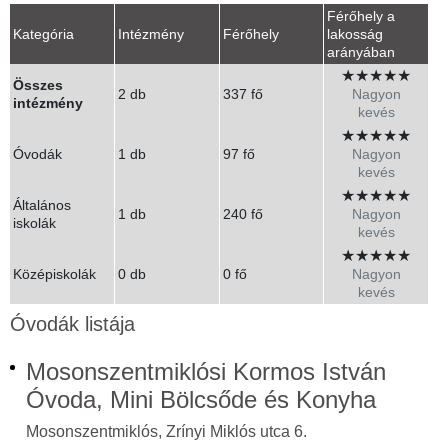
Férőhely a
Kategória
Intézmény
Férőhely
lakosság
arányában
★
★
★
★
★
Összes
2 db
337 fő
Nagyon
intézmény
kevés
★
★
★
★
★
Óvodák
1 db
97 fő
Nagyon
kevés
★
★
★
★
★
Általános
1 db
240 fő
Nagyon
iskolák
kevés
★
★
★
★
★
Középiskolák
0 db
0 fő
Nagyon
kevés
Óvodák listája
Mosonszentmiklósi Kormos István
Óvoda, Mini Bölcsőde és Konyha
Mosonszentmiklós, Zrínyi Miklós utca 6.