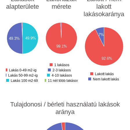
alapterülete
mérete
lakott
lakásokaránya
1000
00
900
50
800
00
900
700
50
800
600
7%
00
700
49.9%
49.3%
500
50
600
400
00
99.1%
300
500
50
200
00
400
100
50
300
92.6%
0
0
200
1 lakásos
100
Lakás 0-49 m2-ig
2-3 lakásos
0
Lakott lakás
Lakás 50-99 m2-ig
4-10 lakásos
Nem lakott lakás
Lakás 100 m2-től
11 nél több lakásos
Tulajdonosi / bérleti használatú lakások
aránya
00
00