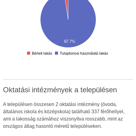
00
00
00
00
00
00
97.7%
00
0
Bérleti lakás
Tulajdonosi használatú lakás
Oktatási intézmények a településen
A településen összesen 2 oktatási intézmény (óvoda,
általános iskola és középskola) található 337 férőhellyel,
ami a lakosság számához viszonyítva rosszabb, mint az
országos átlag hasonló méretű településeken.