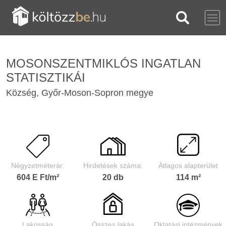
MOSONSZENTMIKLÓS INGATLAN
STATISZTIKÁI
Község, Győr-Moson-Sopron megye
Négyzetméterár:
Hirdetések száma:
Átlagos alapterület
604 E Ft/m²
20 db
114 m²
Lakosság
Összes lakás
Oktatási intézmények