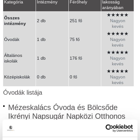
Kategória
Intézmény
Férőhely
lakosság
arányában
★
★
★
★
★
Összes
2 db
251 fő
Nagyon
intézmény
kevés
★
★
★
★
★
Óvodák
1 db
75 fő
Nagyon
kevés
★
★
★
★
★
Általános
1 db
176 fő
Nagyon
iskolák
kevés
★
★
★
★
★
Középiskolák
0 db
0 fő
Nagyon
kevés
Óvodák listája
Mézeskalács Óvoda és Bölcsőde
Ikrényi Napsugár Napközi Otthonos
Tagóvodája
Ikrény, Széchenyi utca 15