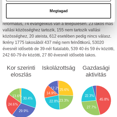
pontban
. Bármikor módosíthatja vagy visszavonhatja a
munkája, 396 inaktív kereső, míg 492 lakos eltartott. A
Sütinyilatkozathoz való hozzájárulását.
Megtagad
nemzetiségek aránya 2,5%, összesen 58 lakos. A vallási
összetételt tekintve a településen 819 katolikus, 69
Sütiket használunk a tartalmak és hirdetések személyre
református, 74 evangélikus van a településen. 23 lakos más
szabásához, közösségi funkciók biztosításához,
vallási közösséghez tartozik, 155 nem tartozik vallási
valamint weboldalforgalmunk elemzéséhez. Ezenkívül
közösséghez, 20 ateista, 612 esetében pedig nincs válasz.
közösségi média-, hirdető- és elemező partnereinkkel
Ikrény 1775 lakosából 437 még nem felnőttkorú, 53020
megosztjuk az Ön weboldalhasználatra vonatkozó
évesnél idősebb de 39-nél fiatalabb, 539 40 és 59 év közötti,
adatait, akik kombinálhatják az adatokat más olyan
242 60-79 év közötti, 27 80 évesnél idősebb lakos.
adatokkal, amelyeket Ön adott meg számukra vagy az
Ön által használt más szolgáltatásokból gyűjtöttek.
Kor szerinti
Iskolázottság
Gazdasági
eloszlás
aktivitás
450
400
50
800
350
12.2%
25.6%
00
300
700
14.9%
50
250
600
22.3%
13.6%
00
200
30.4%
45.8%
500
50
23.3%
22.8%
150
00
400
24.6%
100
27.7%
50
300
50
00
29.9%
0
200
50
100