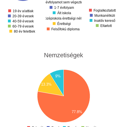
00
1. évfolyamot sem végezte el
50
1-7 évfolyam
0
Foglalkoztatott
19 év alattiak
Ált iskola
Munkanélküli
20-39 évesek
Középiskola érettségi nélkül
Inaktív kereső
40-59 évesek
Érettségi
Eltartott
60-79 évesek
Felsőfokú diploma
80 év felettiek
Nemzetiségek
35
9%
30
13.3%
25
20
15
10
77.8%
5
0