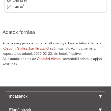
149 M Ft
2
140 m
Adatok forrása
A népességgel és az ingatlanállománnyal kapcsolatos adatok a
Központi Statisztikai Hivataltól
származnak. Az ingatlan árral
kapcsolatos adatok 2020-02-22.-án lettek frissítve.
Az oktatási adatok az
Oktatási Hivatal
közérdekű adatai alapján
készültek.
Ingatlanok
Eladó házak