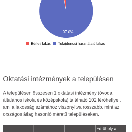
00
50
00
50
00
97.0%
50
0
Bérleti lakás
Tulajdonosi használatú lakás
Oktatási intézmények a településen
A településen összesen 1 oktatási intézmény (óvoda,
általános iskola és középskola) található 102 férőhellyel,
ami a lakosság számához viszonyítva rosszabb, mint az
országos átlag hasonló méretű településeken.
Férőhely a