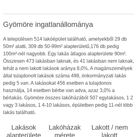
Gyömöre ingatlanállománya
A településen 514 lakóépület található, amelyekből 29 db
50m² alatti, 309 db 50-99m² alapterületű,176 db pedig
100m²-nél nagyobb. Egy lakás átlagos alapterülete 90m².
Összesen 473 lakásban laknak, és 41 lakásban nem laknak,
tehát a nem lakott lakások aránya 8,0%. A magánszemélyek
által tulajdonolt lakások száma 498, önkormányzati lakás
pedig 5 van. A lakásokat 456 esetben a tulajdonos
használja, 14 esetben bérbe van adva, azaz 3,0% a
bérlakás. Gyömöre összes lakóházából 507 egylakásos, 1 2
vagy 3 lakásos, 1 4-10 lakásos, épületben pedig 11-nél több
lakás található.
Lakások
Lakóházak
Lakott / nem
alapterülete
mérete
lakott