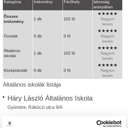
Kategória
Intézmény
Férőhely
lakosság
arányában
★
★
★
★
★
Összes
1 db
102 fő
Nagyon
intézmény
kevés
★
★
★
★
★
Óvodák
0 db
0 fő
Nagyon
kevés
★
★
★
★
★
Általános
1 db
102 fő
Nagyon
iskolák
kevés
★
★
★
★
★
Középiskolák
0 db
0 fő
Nagyon
kevés
Általános iskolák listája
Háry László Általános Iskola
Gyömöre, Rákóczi utca 9/A