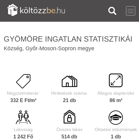
GYÖMÖRE INGATLAN STATISZTIKÁI
Község, Győr-Moson-Sopron megye
Négyzetméterár:
Hirdetések száma:
Átlagos alapterület
332 E Ft/m²
21 db
86 m²
Lakosság
Összes lakás
Oktatási intézmények
1 242 Fő
514 db
1 db