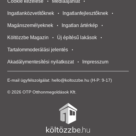
Cookie kezelése
Médiaajánlat
Ingatlanközvetítőknek
Ingatlanfejlesztőknek
Magánszemélyeknek
Ingatlan ártérkép
Költözzbe Magazin
Új építésű lakások
Tartalommoderálási jelentés
Akadálymentesítési nyilatkozat
Impresszum
E-mail ügyfélszolgálat:
hello@koltozzbe.hu
(H-P: 9-17)
© 2026 OTP Otthonmegoldások Kft.