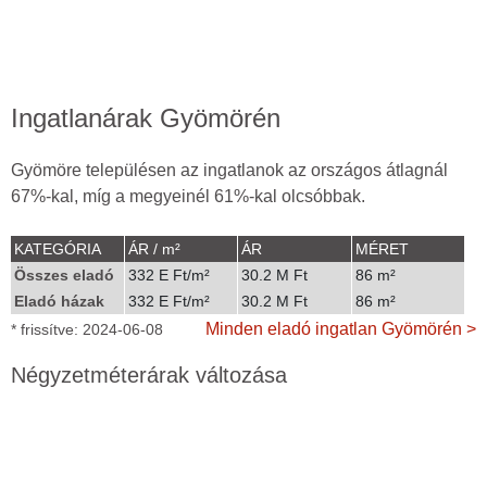
Ingatlanárak Gyömörén
Gyömöre településen az ingatlanok az országos átlagnál
67%-kal, míg a megyeinél 61%-kal olcsóbbak.
KATEGÓRIA
ÁR / m²
ÁR
MÉRET
Összes eladó
332 E Ft/m²
30.2 M Ft
86 m²
Eladó házak
332 E Ft/m²
30.2 M Ft
86 m²
Minden eladó ingatlan Gyömörén >
* frissítve: 2024-06-08
Négyzetméterárak változása