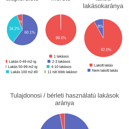
lakásokaránya
550
500
00
450
500
50
400
450
6%
350
8%
400
00
300
34.2%
350
250
60.1%
50
300
200
99.6%
150
250
00
100
200
50
50
92.0%
150
0
100
-50
1 lakásos
50
Lakás 0-49 m2-ig
2-3 lakásos
0
Lakott lakás
Lakás 50-99 m2-ig
4-10 lakásos
Nem lakott lakás
Lakás 100 m2-től
11 nél több lakásos
Tulajdonosi / bérleti használatú lakások
aránya
00
50
00
50