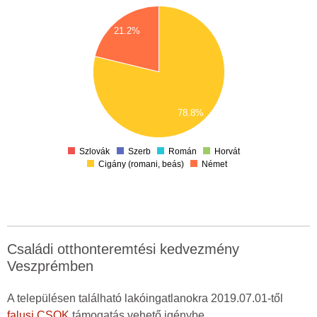
28
26
24
21.2%
22
20
18
16
14
12
10
8
6
78.8%
4
2
0
-2
Szlovák
Szerb
Román
Horvát
Cigány (romani, beás)
Német
Családi otthonteremtési kedvezmény
Veszprémben
A településen található lakóingatlanokra 2019.07.01-től
falusi CSOK
támogatás vehető igénybe.