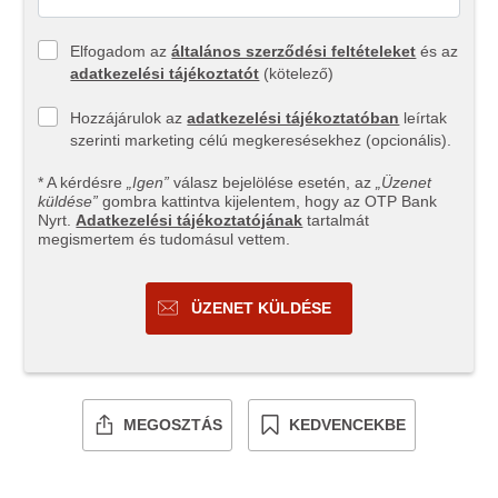
Elfogadom az
általános szerződési feltételeket
és az
adatkezelési tájékoztatót
(kötelező)
Hozzájárulok az
adatkezelési tájékoztatóban
leírtak
szerinti marketing célú megkeresésekhez (opcionális).
* A kérdésre
„Igen”
válasz bejelölése esetén, az
„Üzenet
küldése”
gombra kattintva kijelentem, hogy az OTP Bank
Nyrt.
Adatkezelési tájékoztatójának
tartalmát
megismertem és tudomásul vettem.
ÜZENET KÜLDÉSE
MEGOSZTÁS
KEDVENCEKBE