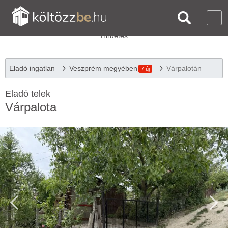
Eladó ingatlan
Veszprém megyében
Várpalotán
7 új
Eladó telek
Várpalota