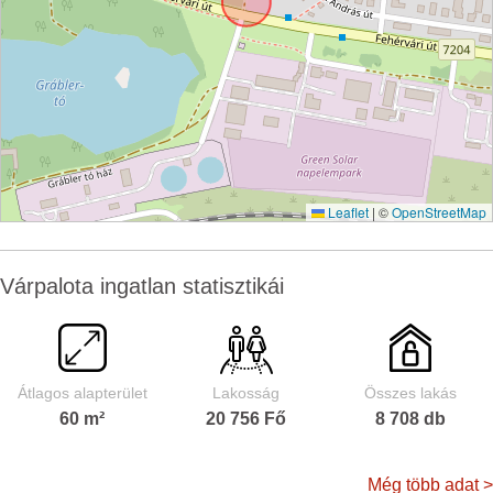
Leaflet
|
©
OpenStreetMap
Várpalota ingatlan statisztikái
Átlagos alapterület
Lakosság
Összes lakás
60 m²
20 756 Fő
8 708 db
Még több adat >