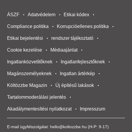
ÁSZF
Adatvédelem
Etikai kódex
Compliance politika
Korrupcióellenes politika
Etikai bejelentési
rendszer tájékoztató
Cookie kezelése
Médiaajánlat
Ingatlanközvetítőknek
Ingatlanfejlesztőknek
Magánszemélyeknek
Ingatlan ártérkép
Költözzbe Magazin
Új építésű lakások
Tartalommoderálási jelentés
Akadálymentesítési nyilatkozat
Impresszum
E-mail ügyfélszolgálat:
hello@koltozzbe.hu
(H-P: 9-17)