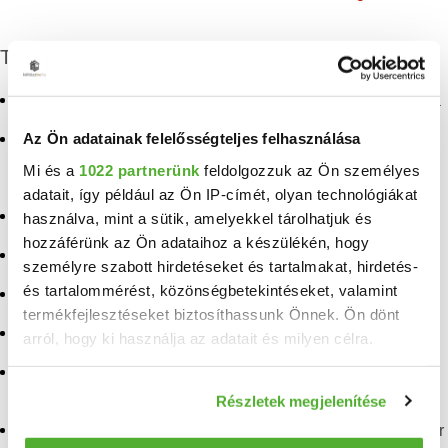
További eladó ingatlanok
Eladó telek Várpalota
Eladó ingatlan Csehbánya
Az Ön adatainak felelősségteljes felhasználása
Eladó telek, nyaraló,
Eladó ingatlan
mezogazdasagi ingatlan
Kemenesszentpéter
Mi és a
1022 partnerünk
feldolgozzuk az Ön személyes
Várpalota
adatait, így például az Ön IP-címét, olyan technológiákat
Eladó ingatlan Vászoly
Eladó ingatlan Somlójenő
használva, mint a sütik, amelyekkel tárolhatjuk és
Eladó ingatlan Tihany
hozzáférünk az Ön adataihoz a készülékén, hogy
Eladó ingatlan Lesencefalu
személyre szabott hirdetéseket és tartalmakat, hirdetés-
Eladó ingatlan
és tartalommérést, közönségbetekintéseket, valamint
Eladó ingatlan Bazsi
Monostorapáti
termékfejlesztéseket biztosíthassunk Önnek. Ön dönt
Eladó ingatlan Öskü
Eladó ingatlan Paloznak
arról, hogy ki használja az adatait és milyen célra.
Eladó ingatlan
Eladó ingatlan
Ha engedélyezi, a következőt is meg szeretnénk tenni:
Badacsonytördemic
Balatonrendes
Részletek megjelenítése
Információgyűjtés az Ön földrajzi elhelyezkedéséről
Eladó ingatlan
Eladó ingatlan Pénzesgyőr
pár méteres pontossággal