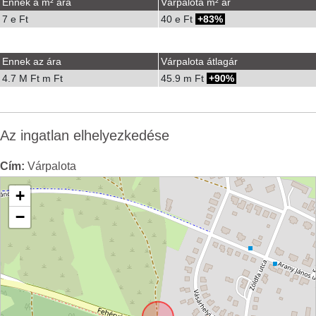
Ennek a m² ára
Várpalota m² ár
7 e Ft
40 e Ft
83%
Ennek az ára
Várpalota átlagár
4.7 M Ft m Ft
45.9 m Ft
90%
Az ingatlan elhelyezkedése
Cím:
Várpalota
+
−