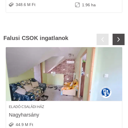
348.6 M Ft
1.96 ha
Falusi CSOK ingatlanok
ELADÓ CSALÁDI HÁZ
Nagyharsány
44.9 M Ft