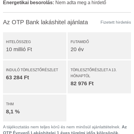
Energetikai besorolás:
Nem adta meg a hirdető
Az OTP Bank lakáshitel ajánlata
Fizetett hirdetés
HITELÖSSZEG
FUTAMIDŐ
10 millió Ft
20 év
INDULÓ TÖRLESZTŐRÉSZLET
TÖRLESZTŐRÉSZLET A 13.
HÓNAPTÓL
63 284 Ft
82 976 Ft
THM
8,1 %
A tájékoztatás nem teljes körű és nem minősül ajánlattételnek.
Az
OTP Évnyerő Lakáshitelei 1 éves türelmi idős kölcsönök,