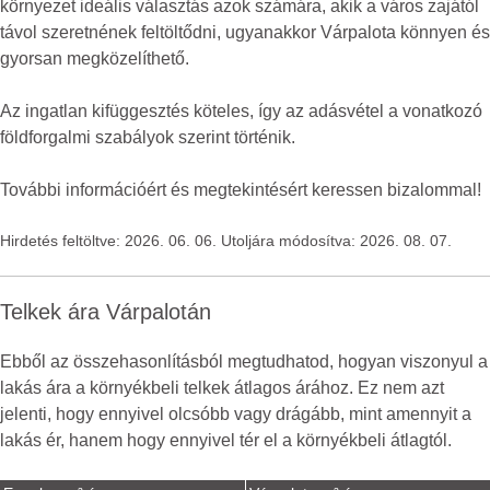
környezet ideális választás azok számára, akik a város zajától
távol szeretnének feltöltődni, ugyanakkor Várpalota könnyen és
gyorsan megközelíthető.
Az ingatlan kifüggesztés köteles, így az adásvétel a vonatkozó
földforgalmi szabályok szerint történik.
További információért és megtekintésért keressen bizalommal!
Hirdetés feltöltve: 2026. 06. 06. Utoljára módosítva: 2026. 08. 07.
Telkek ára Várpalotán
Ebből az összehasonlításból megtudhatod, hogyan viszonyul a
lakás ára a környékbeli telkek átlagos árához. Ez nem azt
jelenti, hogy ennyivel olcsóbb vagy drágább, mint amennyit a
lakás ér, hanem hogy ennyivel tér el a környékbeli átlagtól.