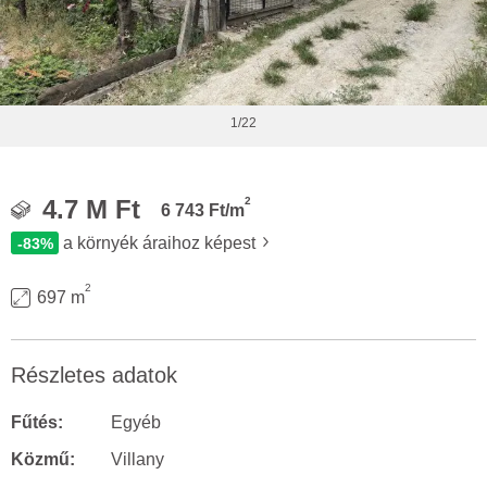
1/22
2
4.7 M Ft
6 743 Ft/m
a környék áraihoz képest
-83%
2
697 m
Részletes adatok
Fűtés:
Egyéb
Közmű:
Villany