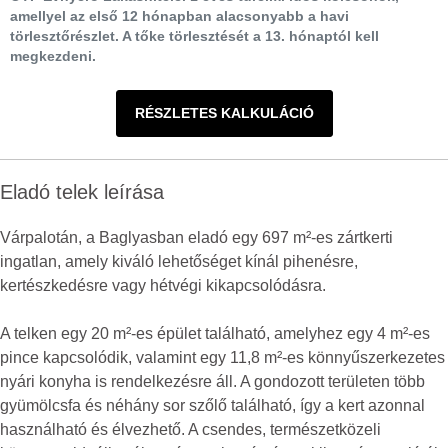
amellyel az első 12 hónapban alacsonyabb a havi
törlesztőrészlet. A tőke törlesztését a 13. hónaptól kell
megkezdeni.
RÉSZLETES KALKULÁCIÓ
Eladó telek leírása
Várpalotán, a Baglyasban eladó egy 697 m²-es zártkerti
ingatlan, amely kiváló lehetőséget kínál pihenésre,
kertészkedésre vagy hétvégi kikapcsolódásra.
A telken egy 20 m²-es épület található, amelyhez egy 4 m²-es
pince kapcsolódik, valamint egy 11,8 m²-es könnyűszerkezetes
nyári konyha is rendelkezésre áll. A gondozott területen több
gyümölcsfa és néhány sor szőlő található, így a kert azonnal
használható és élvezhető. A csendes, természetközeli