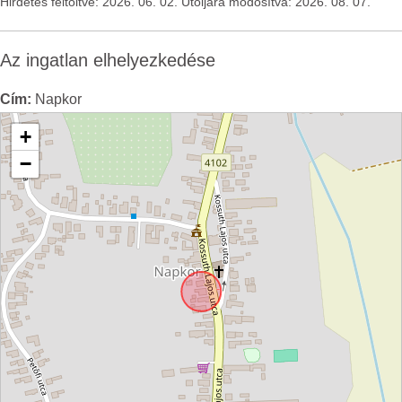
Hirdetés feltöltve: 2026. 06. 02. Utoljára módosítva: 2026. 08. 07.
Az ingatlan elhelyezkedése
Cím:
Napkor
+
−