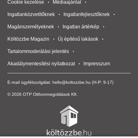
Cookie kezelése
Médiaajánlat
Ingatlanközvetítőknek
Ingatlanfejlesztőknek
Magánszemélyeknek
Ingatlan ártérkép
Költözzbe Magazin
Új építésű lakások
Tartalommoderálási jelentés
Akadálymentesítési nyilatkozat
Impresszum
E-mail ügyfélszolgálat:
hello@koltozzbe.hu
(H-P: 9-17)
© 2026 OTP Otthonmegoldások Kft.