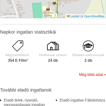
Leaflet
|
©
OpenStreetMap
Napkor ingatlan statisztikái
Négyzetméterár:
Hirdetések száma:
Oktatási intézmények
354 E Ft/m²
24 db
2 db
Még több adat >
További eladó ingatlanok
Eladó telek, nyaraló,
Eladó ingatlan Fábiánháza
mezogazdasagi ingatlan