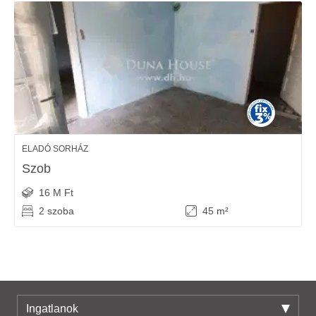
ELADÓ SORHÁZ
Szob
16 M Ft
2 szoba
45 m²
Ingatlanok