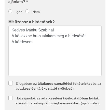
ajánlata? *
adatokkal, amelyeket Ön adott meg számukra vagy az
Ön által használt más szolgáltatásokból gyűjtöttek.
Igen
Nem
Mit üzensz a hirdetőnek?
Elfogadom az
általános szerződési feltételeket
és az
adatkezelési tájékoztatót
(kötelező)
Hozzájárulok az
adatkezelési tájékoztatóban
leírtak
szerinti marketing célú megkeresésekhez (opcionális).