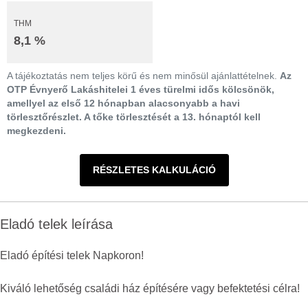
THM
8,1 %
A tájékoztatás nem teljes körű és nem minősül ajánlattételnek.
Az
OTP Évnyerő Lakáshitelei 1 éves türelmi idős kölcsönök,
amellyel az első 12 hónapban alacsonyabb a havi
törlesztőrészlet. A tőke törlesztését a 13. hónaptól kell
megkezdeni.
RÉSZLETES KALKULÁCIÓ
Eladó telek leírása
Eladó építési telek Napkoron!
Kiváló lehetőség családi ház építésére vagy befektetési célra!