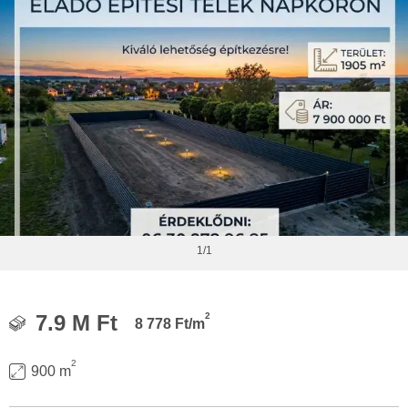
1/1
2
7.9 M Ft
8 778 Ft/m
2
900 m