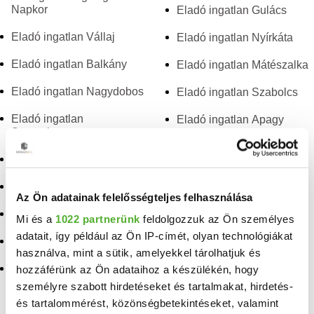
Napkor
Eladó ingatlan Gulács
Eladó ingatlan Vállaj
Eladó ingatlan Nyírkáta
Eladó ingatlan Balkány
Eladó ingatlan Mátészalka
Eladó ingatlan Nagydobos
Eladó ingatlan Szabolcs
Eladó ingatlan
Eladó ingatlan Apagy
Szorgalmatos
Eladó ingatlan Szakoly
Eladó ingatlan Kisvárda
Eladó ingatlan Jánkmajtis
Eladó ingatlan Napkor
Az Ön adatainak felelősségteljes felhasználása
Eladó ingatlan
Eladó ingatlan Kékcse
Baktalórántháza
Mi és a
1022 partnerünk
feldolgozzuk az Ön személyes
adatait, így például az Ön IP-címét, olyan technológiákat
Eladó ingatlan Beszterec
Eladó ingatlan Kótaj
használva, mint a sütik, amelyekkel tárolhatjuk és
Eladó ingatlan Ilk
hozzáférünk az Ön adataihoz a készülékén, hogy
személyre szabott hirdetéseket és tartalmakat, hirdetés-
és tartalommérést, közönségbetekintéseket, valamint
TELEFONSZÁM FELFEDÉSE