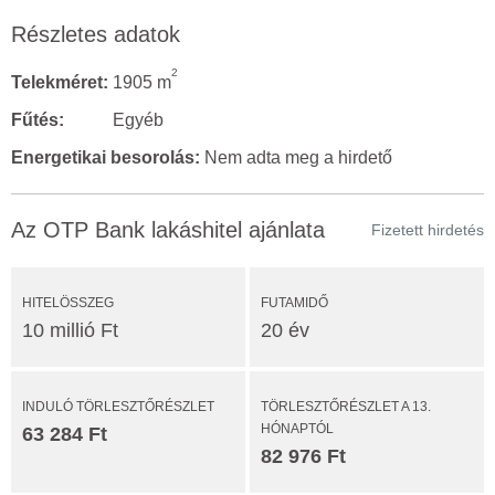
Részletes adatok
2
Telekméret:
1905 m
Fűtés:
Egyéb
Energetikai besorolás:
Nem adta meg a hirdető
Az OTP Bank lakáshitel ajánlata
Fizetett hirdetés
HITELÖSSZEG
FUTAMIDŐ
10 millió Ft
20 év
INDULÓ TÖRLESZTŐRÉSZLET
TÖRLESZTŐRÉSZLET A 13.
HÓNAPTÓL
63 284 Ft
82 976 Ft