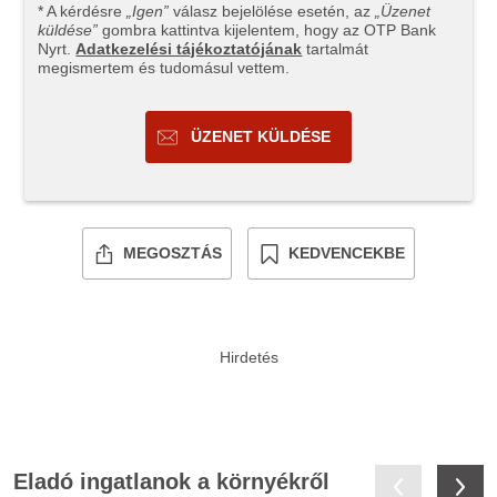
* A kérdésre
„Igen”
válasz bejelölése esetén, az
„Üzenet
küldése”
gombra kattintva kijelentem, hogy az OTP Bank
Nyrt.
Adatkezelési tájékoztatójának
tartalmát
megismertem és tudomásul vettem.
ÜZENET KÜLDÉSE
MEGOSZTÁS
KEDVENCEKBE
Eladó ingatlanok a környékről