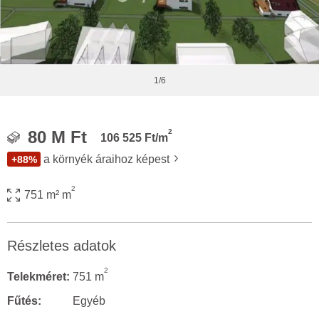
1/6
2
80 M Ft
106 525 Ft/m
a környék áraihoz képest
+88%
2
751 m² m
Részletes adatok
2
Telekméret:
751 m
Fűtés:
Egyéb