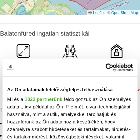
Leaflet
|
©
OpenStreetMap
Balatonfüred ingatlan statisztikái
Átlagos alapterület
Lakosság
Összes lakás
98 m²
12 979 Fő
6 060 db
Az Ön adatainak felelősségteljes felhasználása
Még több adat >
Mi és a
1022 partnerünk
feldolgozzuk az Ön személyes
adatait, így például az Ön IP-címét, olyan technológiákat
További eladó ingatlanok
használva, mint a sütik, amelyekkel tárolhatjuk és
hozzáférünk az Ön adataihoz a készülékén, hogy
Eladó telek Balatonfüred
Eladó ingatlan Vaszar
személyre szabott hirdetéseket és tartalmakat, hirdetés-
Eladó nyaraló Balatonfüred
Eladó ingatlan Csopak
és tartalommérést, közönségbetekintéseket, valamint