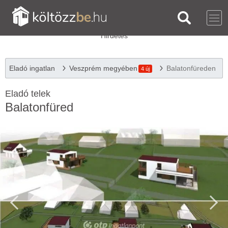
Eladó ingatlan
Veszprém megyében
Balatonfüreden
4 új
Eladó telek
Balatonfüred