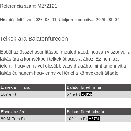
Referencia szám: M272121
Hirdetés feltöltve: 2026. 05. 11. Utoljára módosítva: 2026. 08. 07.
Telkek ára Balatonfüreden
Ebből az összehasonlításból megtudhatod, hogyan viszonyul a
lakás ára a környékbeli telkek átlagos árához. Ez nem azt
jelenti, hogy ennyivel olcsóbb vagy drágább, mint amennyit a
lakás ér, hanem hogy ennyivel tér el a környékbeli átlagtól.
Ennek a m² ára
Balatonfüred m² ár
107 e Ft
57 e Ft
-88%
Ennek az ára
Balatonfüred átlagár
80 M Ft m Ft
109.1 m Ft
27%