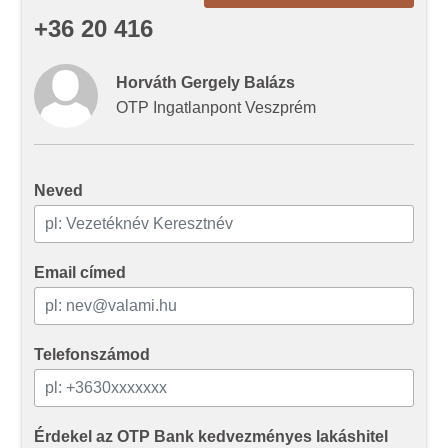
adatait, akik kombinálhatják az adatokat más olyan
+36 20 416
adatokkal, amelyeket Ön adott meg számukra vagy az
Ön által használt más szolgáltatásokból gyűjtöttek.
Horváth Gergely Balázs
OTP Ingatlanpont Veszprém
Neved
Email címed
Telefonszámod
Érdekel az OTP Bank kedvezményes lakáshitel