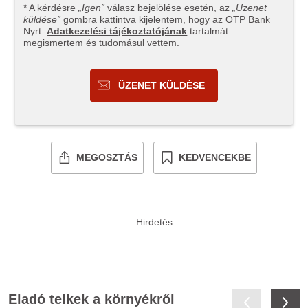
* A kérdésre
„Igen”
válasz bejelölése esetén, az
„Üzenet
küldése”
gombra kattintva kijelentem, hogy az OTP Bank
Nyrt.
Adatkezelési tájékoztatójának
tartalmát
megismertem és tudomásul vettem.
ÜZENET KÜLDÉSE
MEGOSZTÁS
KEDVENCEKBE
Eladó telkek a környékről