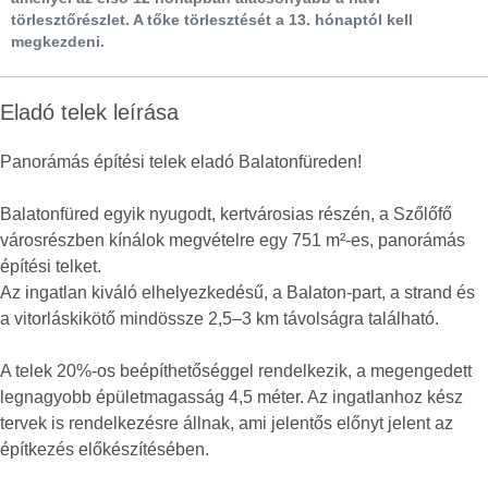
törlesztőrészlet. A tőke törlesztését a 13. hónaptól kell
megkezdeni.
Eladó telek leírása
Panorámás építési telek eladó Balatonfüreden!
Balatonfüred egyik nyugodt, kertvárosias részén, a Szőlőfő
városrészben kínálok megvételre egy 751 m²-es, panorámás
építési telket.
Az ingatlan kiváló elhelyezkedésű, a Balaton-part, a strand és
a vitorláskikötő mindössze 2,5–3 km távolságra található.
A telek 20%-os beépíthetőséggel rendelkezik, a megengedett
legnagyobb épületmagasság 4,5 méter. Az ingatlanhoz kész
tervek is rendelkezésre állnak, ami jelentős előnyt jelent az
építkezés előkészítésében.