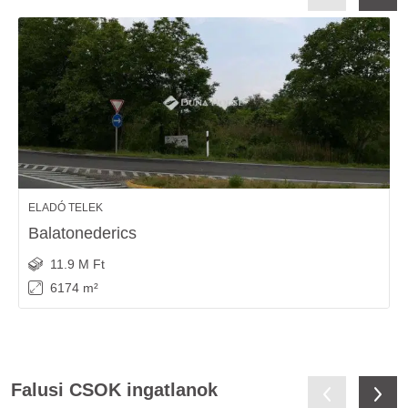
ELADÓ TELEK
Balatonederics
11.9 M Ft
6174 m²
Falusi CSOK ingatlanok