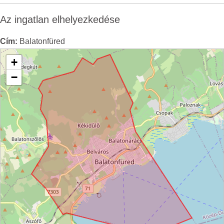
Az ingatlan elhelyezkedése
Cím:
Balatonfüred
+
−