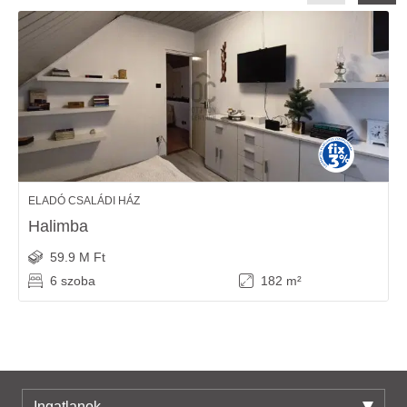
ELADÓ CSALÁDI HÁZ
Halimba
59.9 M Ft
6 szoba
182 m²
Ingatlanok