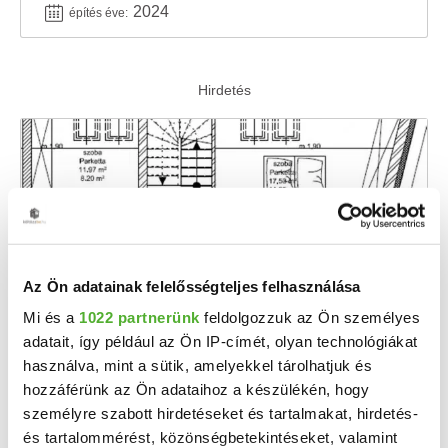
2024
építés éve:
Az Ön adatainak felelősségteljes felhasználása
Mi és a
1022 partnerünk
feldolgozzuk az Ön személyes
adatait, így például az Ön IP-címét, olyan technológiákat
90 M Ft
2
810 811 Ft/m
használva, mint a sütik, amelyekkel tárolhatjuk és
Mosonszolnok - Eladó téglalakás
hozzáférünk az Ön adataihoz a készülékén, hogy
Győr-Moson-Sopron vármegyében Mosonszolnokon lakás eladó. A beruházó magas kivitelezésű, ...
személyre szabott hirdetéseket és tartalmakat, hirdetés-
és tartalommérést, közönségbetekintéseket, valamint
2