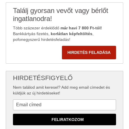
adatait, akik kombinálhatják az adatokat más olyan
adatokkal, amelyeket Ön adott meg számukra vagy az
Találj gyorsan vevőt vagy bérlőt
Ön által használt más szolgáltatásokból gyűjtöttek.
ingatlanodra!
Több százezer érdeklődő
már havi 7 800 Ft-tól!
Bankkártyás fizetés,
korlátlan képfeltöltés
,
pofonegyszerű hirdetésfeladás!
HIRDETÉS FELADÁSA
HIRDETÉSFIGYELŐ
Nem találod amit keresel? Add meg email címedet és
küldjük az új hirdetéseket!