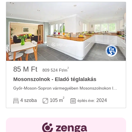
85 M Ft
2
809 524 Ft/m
Mosonszolnok - Eladó téglalakás
Győr-Moson-Sopron vármegyében Mosonszolnokon lakás eladó. A beruházó magas kivitelezésű, ...
2
4 szoba
105 m
2024
építés éve: