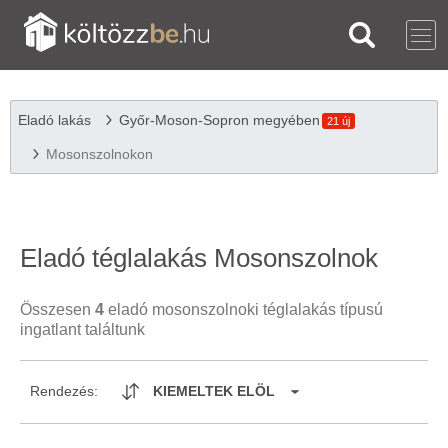
Eladó lakás
Győr-Moson-Sopron megyében
21 új
Mosonszolnokon
Eladó téglalakás Mosonszolnok
Összesen
4
eladó mosonszolnoki téglalakás típusú
ingatlant találtunk
Rendezés:
KIEMELTEK ELÖL