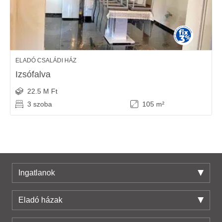
ELADÓ CSALÁDI HÁZ
Izsófalva
22.5 M Ft
3 szoba
105 m²
Ingatlanok
Eladó házak