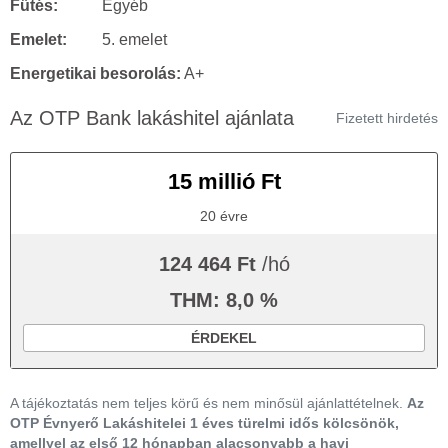
Fűtés:
Egyéb
Emelet:
5. emelet
Energetikai besorolás:
A+
Az OTP Bank lakáshitel ajánlata
Fizetett hirdetés
15 millió Ft
20 évre
124 464 Ft
/hó
THM: 8,0 %
ÉRDEKEL
A tájékoztatás nem teljes körű és nem minősül ajánlattételnek.
Az
OTP Évnyerő Lakáshitelei 1 éves türelmi idős kölcsönök,
amellyel az első 12 hónapban alacsonyabb a havi