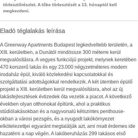
törlesztőrészlet. A tőke törlesztését a 13. hónaptól kell
megkezdeni.
Eladó téglalakás leírása
A Greenway Apartments Budapest legkedveltebb területén, a
XIII. kerületben, a Dunától mindössze 300 méterre kerül
megvalósításra. A vegyes funkciójú projekt, melynek keretében
470 korszerű lakás és egy 23.000 négyzetméteres modern
irodaház épül, kiváló közlekedési kapcsolatokkal és
szolgáltatási adottságokkal rendelkezik. A két ütemben épülő
projekt a XIII. kerületben kerül megvalósításra, ahol az új
lakásfejlesztések évtizedek óta vezetik a piacot. A következő
években olyan otthonokat építünk, ahol a praktikus
stúdiólakásokban és a nagyvonalú kétszintes penthouse-
okban a városi pezsgés, és a nyugodt lakókörnyezet
elkötelezettjei egyaránt megtalálják azt, ami miatt érdemes ide
hazatérni a nap végén. A lakóberuházás 299 lakásos első