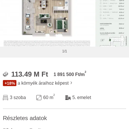
1/1
2
113.49 M Ft
1 891 500 Ft/m
a környék áraihoz képest
+18%
2
3 szoba
60 m
5. emelet
Részletes adatok