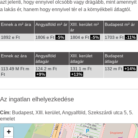
azt jelenti, hogy ennyivel olcsóbb vagy drágább, mint amennyit
a lakás ér, hanem hogy ennyivel tér el a környékbeli átlagtól.
Ennek a m² ára
Angyalföld m² ár
XIII. kerület m²
Budapest m² ár
ár
1892 e Ft
1806 e Ft
-5%
1804 e Ft
-5%
1703 e Ft
-11%
Ennek az ára
Angyalföld
XIII. kerület
Budapest
átlagár
átlagár
átlagár
113.49 M Ft m
124.2 m Ft
131.1 m Ft
132 m Ft
14%
Ft
9%
13%
Az ingatlan elhelyezkedése
Cím:
Budapest, XIII. kerület, Angyalföld, Szekszárdi utca 5, 5.
emelet
+