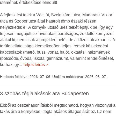
ütemének értékesítése elindult!
A fejlesztési telek a Váci út, Szekszárdi utca, Madarász Viktor
utca és Szobor utca által határolt tömb északi részén
helyezkedik el. A környék utolsó üres telkét építjük be, így egy
teljesen megújult, színvonalas, barátságos, zöldellő környezet
alakul ki, nem csak a projekten belül, de a közeli utcákban is. A
terület ellátottsága kiemelkedően teljes, remek közlekedési
kapcsolatok (metró, busz, vonat, hajó), oktatási intézmények
(bölcsőde, óvoda, iskola, gimnázium), valamint rendelőintézet,
kórház, gy
...
Teljes leírás >
Hirdetés feltöltve: 2026. 07. 06. Utoljára módosítva: 2026. 08. 07.
3 szobás téglalakások ára Budapesten
Ebből az összehasonlításból megtudhatod, hogyan viszonyul a
lakás ára a környékbeli téglalakások átlagos árához. Ez nem