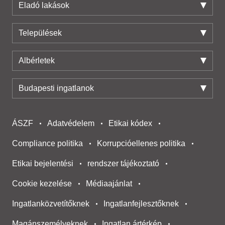
Eladó lakások
Települések
Albérletek
Budapesti ingatlanok
ÁSZF
Adatvédelem
Etikai kódex
Compliance politika
Korrupcióellenes politika
Etikai bejelentési
rendszer tájékoztató
Cookie kezelése
Médiaajánlat
Ingatlanközvetítőknek
Ingatlanfejlesztőknek
Magánszemélyeknek
Ingatlan ártérkép