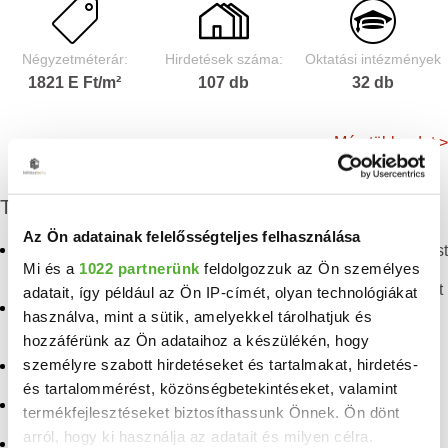
Négyzetméterár:
Hirdetések száma:
Oktatási intézmények
1821 E Ft/m²
107 db
32 db
Még több adat >
További eladó ingatlanok
Az Ön adatainak felelősségteljes felhasználása
Eladó panellakás
Eladó panellakás Budapest
Mi és a
1022 partnerünk
feldolgozzuk az Ön személyes
Angyalföld
Eladó téglalakás Budapest
adatait, így például az Ön IP-címét, olyan technológiákat
Eladó téglalakás
használva, mint a sütik, amelyekkel tárolhatjuk és
Angyalföld
Eladó penthouse lakás
hozzáférünk az Ön adataihoz a készülékén, hogy
Budapest
személyre szabott hirdetéseket és tartalmakat, hirdetés-
Eladó lakás Angyalföld
Eladó lakás Budapest
és tartalommérést, közönségbetekintéseket, valamint
Eladó lakás Margitsziget
termékfejlesztéseket biztosíthassunk Önnek. Ön dönt
Eladó panellakás
arról, hogy ki használja az adatait és milyen célra.
Eladó lakás Népsziget
Budapesten a XIII.