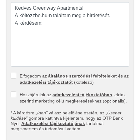
Elfogadom az
általános szerződési feltételeket
és az
adatkezelési tájékoztatót
(kötelező)
Hozzájárulok az
adatkezelési tájékoztatóban
leírtak
szerinti marketing célú megkeresésekhez (opcionális).
* A kérdésre
„Igen”
válasz bejelölése esetén, az
„Üzenet
küldése”
gombra kattintva kijelentem, hogy az OTP Bank
Nyrt.
Adatkezelési tájékoztatójának
tartalmát
megismertem és tudomásul vettem.