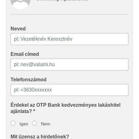
Ön által használt más szolgáltatásokból gyűjtöttek.
Neved
Email címed
Telefonszámod
Érdekel az OTP Bank kedvezményes lakáshitel
ajánlata? *
Igen
Nem
Mit üzensz a hirdetőnek?