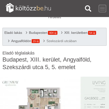
Eladó lakás
Budapesten
XIII. kerületben
404 új
54 új
Angyalföldön
Szekszárdi utcában
15 új
Eladó téglalakás
Budapest, XIII. kerület, Angyalföld,
Szekszárdi utca 5, 5. emelet