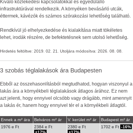
Kiváló közlekedési kapcsolatokkal és egyedülálló
infrastruktúrával rendelkezik. A környéken bevásárló utcák,
éttermek, kávézók és számos szórakozási lehetőség található.
Rendkívül jó elhelyezkedése és kialakítása miatt tökéletes
lehet, irodák részére, de befektetésnek sem utolsó lehetőség.
Hirdetés feltöltve: 2019. 02. 21. Utoljára módosítva: 2026. 08. 08.
3 szobás téglalakások ára Budapesten
Ebből az összehasonlításból megtudhatod, hogyan viszonyul a
lakás ára a környékbeli téglalakások átlagos árához. Ez nem
azt jelenti, hogy ennyivel olcsóbb vagy drágább, mint amennyit
a lakás ér, hanem hogy ennyivel tér el a környékbeli átlagtól.
Ennek a m² ára
Belváros m² ár
V. kerület m² ár
Budapest m² ár
1976 e Ft
2384 e Ft
2380 e Ft
1702 e Ft
-16%
17%
17%