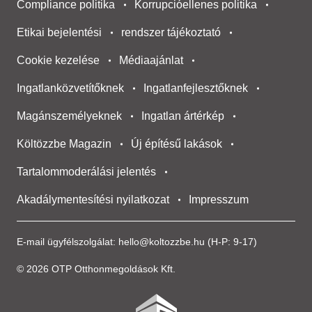
Compliance politika
Korrupcióellenes politika
Etikai bejelentési
rendszer tájékoztató
Cookie kezelése
Médiaajánlat
Ingatlanközvetítőknek
Ingatlanfejlesztőknek
Magánszemélyeknek
Ingatlan ártérkép
Költözzbe Magazin
Új építésű lakások
Tartalommoderálási jelentés
Akadálymentesítési nyilatkozat
Impresszum
E-mail ügyfélszolgálat:
hello@koltozzbe.hu
(H-P: 9-17)
© 2026 OTP Otthonmegoldások Kft.