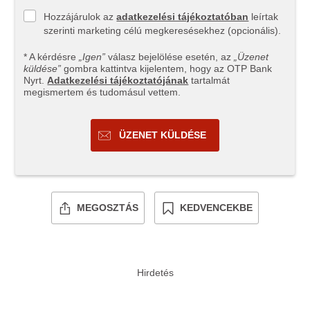
Hozzájárulok az
adatkezelési tájékoztatóban
leírtak
szerinti marketing célú megkeresésekhez (opcionális).
* A kérdésre
„Igen”
válasz bejelölése esetén, az
„Üzenet
küldése”
gombra kattintva kijelentem, hogy az OTP Bank
Nyrt.
Adatkezelési tájékoztatójának
tartalmát
megismertem és tudomásul vettem.
ÜZENET KÜLDÉSE
MEGOSZTÁS
KEDVENCEKBE