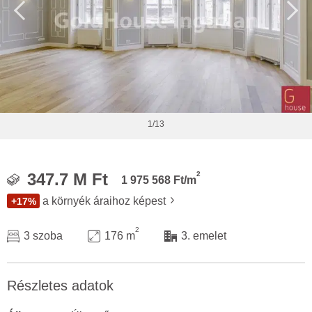
1/13
2
347.7 M Ft
1 975 568 Ft/m
a környék áraihoz képest
+17%
2
3 szoba
176 m
3. emelet
Részletes adatok