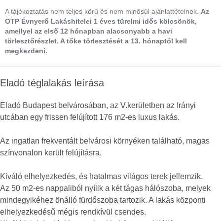
A tájékoztatás nem teljes körű és nem minősül ajánlattételnek.
Az
OTP Évnyerő Lakáshitelei 1 éves türelmi idős kölcsönök,
amellyel az első 12 hónapban alacsonyabb a havi
törlesztőrészlet. A tőke törlesztését a 13. hónaptól kell
megkezdeni.
Eladó téglalakás leírása
Eladó Budapest belvárosában, az V.kerületben az Irányi
utcában egy frissen felújított 176 m2-es luxus lakás.
Az ingatlan frekventált belvárosi környéken található, magas
színvonalon került felújításra.
Kiváló elhelyezkedés, és hatalmas világos terek jellemzik.
Az 50 m2-es nappaliból nyílik a két tágas hálószoba, melyek
mindegyikéhez önálló fürdőszoba tartozik. A lakás központi
elhelyezkedésű mégis rendkívül csendes.