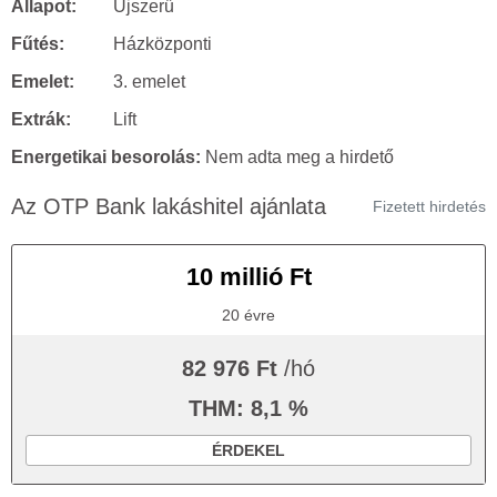
Állapot:
Újszerű
Fűtés:
Házközponti
Emelet:
3. emelet
Extrák:
Lift
Energetikai besorolás:
Nem adta meg a hirdető
Az OTP Bank lakáshitel ajánlata
Fizetett hirdetés
10 millió Ft
20 évre
82 976 Ft
/hó
THM: 8,1 %
ÉRDEKEL