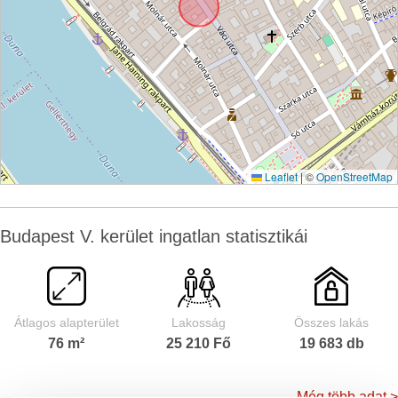
Leaflet
|
©
OpenStreetMap
Budapest V. kerület ingatlan statisztikái
Átlagos alapterület
Lakosság
Összes lakás
76 m²
25 210 Fő
19 683 db
Még több adat >