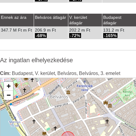
Ennek az ára
Belváros átlagár
V. kerület
Budapest
átlagár
átlagár
347.7 M Ft m Ft
206.9 m Ft
202.2 m Ft
131.2 m Ft
-68%
-72%
-165%
Az ingatlan elhelyezkedése
Cím:
Budapest, V. kerület, Belváros, Belváros, 3. emelet
+
−