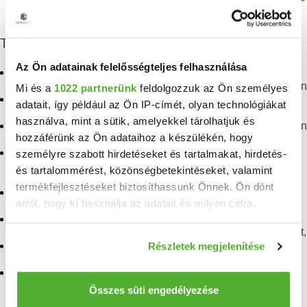
További eladó ingatlanok
Az Ön adatainak felelősségteljes felhasználása
Eladó panellakás Belváros
Eladó téglalakás
Budapesten a V. kerületben
Mi és a
1022 partnerünk
feldolgozzuk az Ön személyes
Eladó téglalakás Belváros
adatait, így például az Ön IP-címét, olyan technológiákat
Eladó penthouse lakás
használva, mint a sütik, amelyekkel tárolhatjuk és
Budapesten a V. kerületben
Eladó lakás Belváros
hozzáférünk az Ön adataihoz a készülékén, hogy
Eladó lakás Budapesten a
Eladó téglalakás
személyre szabott hirdetéseket és tartalmakat, hirdetés-
V. kerületben
Lipótváros
és tartalommérést, közönségbetekintéseket, valamint
termékfejlesztéseket biztosíthassunk Önnek. Ön dönt
Eladó panellakás
Eladó lakás Lipótváros
arról, hogy ki használja az adatait és milyen célra.
Budapest, Belváros
Eladó panellakás Budapest
Eladó téglalakás Budapest,
Ha engedélyezi, a következőt is meg szeretnénk tenni:
Belváros
Részletek megjelenítése
Eladó téglalakás Budapest
Információgyűjtés az Ön földrajzi elhelyezkedéséről
pár méteres pontossággal
Eladó lakás Budapest,
Eladó penthouse lakás
Belváros
Budapest
Az Ön készülékén beazonosítása annak konkrét
Összes süti engedélyezése
tulajdonságainak (ujjlenyomat) aktív ellenőrzésével