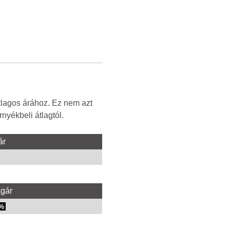
tlagos árához. Ez nem azt
nyékbeli átlagtól.
ár
agár
%