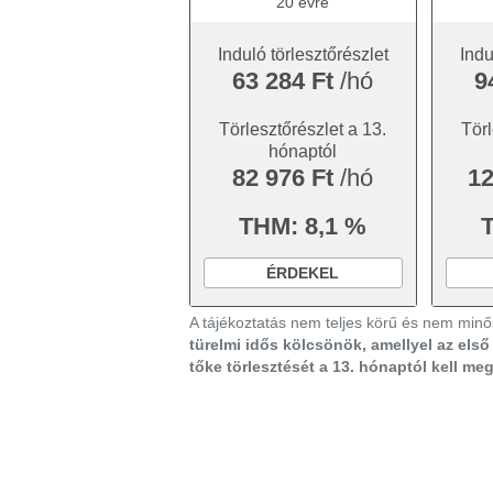
20 évre
Induló törlesztőrészlet
Indu
63 284 Ft
/hó
9
Törlesztőrészlet a 13.
Törl
hónaptól
82 976 Ft
/hó
12
THM: 8,1 %
ÉRDEKEL
A tájékoztatás nem teljes körű és nem minős
türelmi idős kölcsönök, amellyel az els
tőke törlesztését a 13. hónaptól kell me