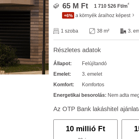
2
65 M Ft
1 710 526 Ft/m
a környék áraihoz képest
+6%
1 szoba
38 m²
3. e
Részletes adatok
Állapot:
Felújítandó
Emelet:
3. emelet
Komfort:
Komfortos
Energetikai besorolás:
Nem adta meg 
Az OTP Bank lakáshitel ajánlat
10 millió Ft
1