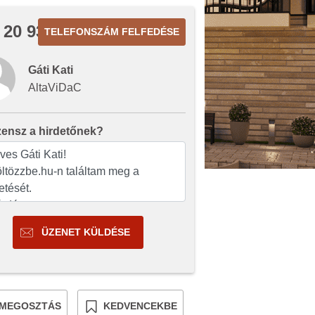
 20 939
TELEFONSZÁM FELFEDÉSE
Gáti Kati
AltaViDaC
zensz a hirdetőnek?
ÜZENET KÜLDÉSE
MEGOSZTÁS
KEDVENCEKBE