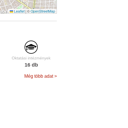
Leaflet
|
©
OpenStreetMap
Oktatási intézmények
16 db
Még több adat >