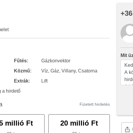
+36
melet
Mit ü
Fűtés:
Gázkonvektor
Közmű:
Víz, Gáz, Villany, Csatorna
Extrák:
Lift
a hirdető
a
Fizetett hirdetés
5 millió Ft
20 millió Ft