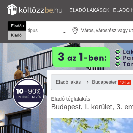
ELADÓ LAKÁSOK
ELADÓ 
Eladó
típus
Kiadó
Eladó lakás
Budapesten
404 új
Eladó téglalakás
Budapest, I. kerület, 3. e