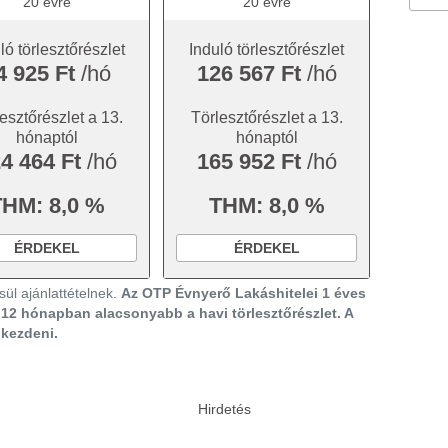
20 évre
20 évre
ló törlesztőrészlet
Induló törlesztőrészlet
4 925 Ft
/hó
126 567 Ft
/hó
esztőrészlet a 13.
Törlesztőrészlet a 13.
hónaptól
hónaptól
4 464 Ft
/hó
165 952 Ft
/hó
THM: 8,0 %
THM: 8,0 %
ÉRDEKEL
ÉRDEKEL
ül ajánlattételnek.
Az OTP Évnyerő Lakáshitelei 1 éves
ő 12 hónapban alacsonyabb a havi törlesztőrészlet. A
gkezdeni.