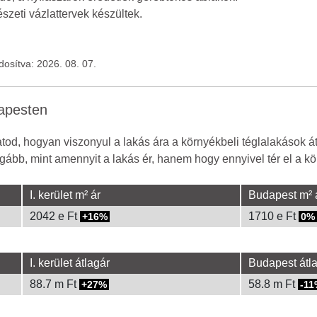
szeti vázlattervek készültek.
ódosítva: 2026. 08. 07.
dapesten
od, hogyan viszonyul a lakás ára a környékbeli téglalakások á
gább, mint amennyit a lakás ér, hanem hogy ennyivel tér el a kör
I. kerület m² ár
Budapest m² 
2042 e Ft
1710 e Ft
16%
0%
I. kerület átlagár
Budapest átl
88.7 m Ft
58.8 m Ft
27%
-11