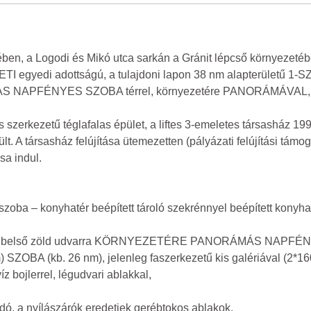
en, a Logodi és Mikó utca sarkán a Gránit lépcső környez
gyedi adottságú, a tulajdoni lapon 38 nm alapterületű 
NAPFÉNYES SZOBA térrel, környezetére PANORÁMÁVAL,
zerkezetű téglafalas épület, a liftes 3-emeletes társasház 1990
t. A társasház felújítása ütemezetten (pályázati felújítási támo
sa indul.
őszoba – konyhatér beépített tároló szekrénnyel beépített konyhab
lágos belső zöld udvarra KÖRNYEZETÉRE PANORÁMÁS NAPFÉNYE
A (kb. 26 nm), jelenleg faszerkezetű kis galériával (2*16
z bojlerrel, légudvari ablakkal,
ndó, a nyílászárók eredetiek gerébtokos ablakok.