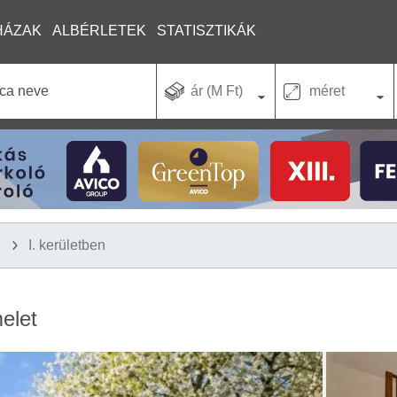
HÁZAK
ALBÉRLETEK
STATISZTIKÁK
ár (M Ft)
méret
I. kerületben
melet