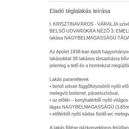
Eladó téglalakás leírása
I. KRISZTINAVÁROS - VÁRALJA szívéb
BELSŐ UDVAROKRA NÉZŐ 3. EMELETI e
lakása NAGYBELMAGASSÁGÚ TÁGAS 
Az épület 1938-ban épült hagyományos s
lakásokkal 39 lakásos társasházra bővül
jelenleg a tető és a homlokzat megújítá
Lakás paraméterek
• belső udvari függőfolyosóról nyíló el
melegvíz boilerrel, páraelszívóval,
• az előtér – konyhatérből nyíló vi
tágas NAGYBELMAGASSÁGÚ (3,65m) SZOB
• előtérből nyíló kádas fürdő-wc melegví
A lakás fűtése gázkonvektoros felújíta