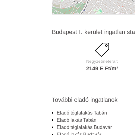
Budapest I. kerület ingatlan stat
Négyzetméterár:
2149 E Ft/m²
További eladó ingatlanok
Eladó téglalakás Tabán
Eladó lakás Tabán
Eladó téglalakás Budavár
Eladó lakás Budavár