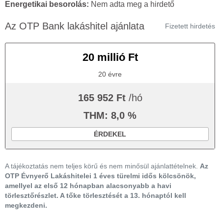
Energetikai besorolás:
Nem adta meg a hirdető
Az OTP Bank lakáshitel ajánlata
Fizetett hirdetés
20 millió Ft
20 évre
165 952 Ft
/hó
THM: 8,0 %
ÉRDEKEL
A tájékoztatás nem teljes körű és nem minősül ajánlattételnek.
Az
OTP Évnyerő Lakáshitelei 1 éves türelmi idős kölcsönök,
amellyel az első 12 hónapban alacsonyabb a havi
törlesztőrészlet. A tőke törlesztését a 13. hónaptól kell
megkezdeni.