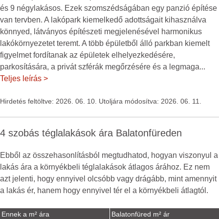
és 9 négylakásos. Ezek szomszédságában egy panzió építése
van tervben. A lakópark kiemelkedő adottságait kihasználva
könnyed, látványos építészeti megjelenésével harmonikus
lakókörnyezetet teremt. A több épületből álló parkban kiemelt
figyelmet fordítanak az épületek elhelyezkedésére,
parkosítására, a privát szférák megőrzésére és a legmaga
...
Teljes leírás >
Hirdetés feltöltve: 2026. 06. 10. Utoljára módosítva: 2026. 06. 11.
4 szobás téglalakások ára Balatonfüreden
Ebből az összehasonlításból megtudhatod, hogyan viszonyul a
lakás ára a környékbeli téglalakások átlagos árához. Ez nem
azt jelenti, hogy ennyivel olcsóbb vagy drágább, mint amennyit
a lakás ér, hanem hogy ennyivel tér el a környékbeli átlagtól.
Ennek a m² ára
Balatonfüred m² ár