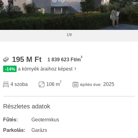
1/9
2
195 M Ft
1 839 623 Ft/m
a környék áraihoz képest
-14%
2
4 szoba
106 m
2025
építés éve:
Részletes adatok
Fűtés:
Geotermikus
Parkolás:
Garázs