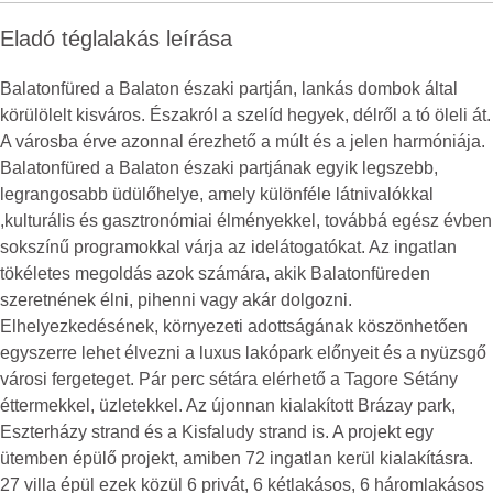
Eladó téglalakás leírása
Balatonfüred a Balaton északi partján, lankás dombok által
körülölelt kisváros. Északról a szelíd hegyek, délről a tó öleli át.
A városba érve azonnal érezhető a múlt és a jelen harmóniája.
Balatonfüred a Balaton északi partjának egyik legszebb,
legrangosabb üdülőhelye, amely különféle látnivalókkal
,kulturális és gasztronómiai élményekkel, továbbá egész évben
sokszínű programokkal várja az idelátogatókat. Az ingatlan
tökéletes megoldás azok számára, akik Balatonfüreden
szeretnének élni, pihenni vagy akár dolgozni.
Elhelyezkedésének, környezeti adottságának köszönhetően
egyszerre lehet élvezni a luxus lakópark előnyeit és a nyüzsgő
városi fergeteget. Pár perc sétára elérhető a Tagore Sétány
éttermekkel, üzletekkel. Az újonnan kialakított Brázay park,
Eszterházy strand és a Kisfaludy strand is. A projekt egy
ütemben épülő projekt, amiben 72 ingatlan kerül kialakításra.
27 villa épül ezek közül 6 privát, 6 kétlakásos, 6 háromlakásos