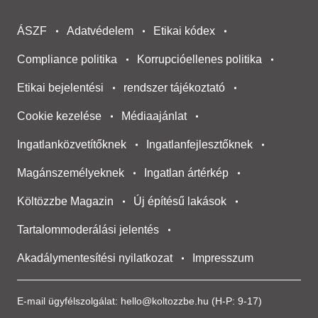
ÁSZF
Adatvédelem
Etikai kódex
Compliance politika
Korrupcióellenes politika
Etikai bejelentési
rendszer tájékoztató
Cookie kezelése
Médiaajánlat
Ingatlanközvetítőknek
Ingatlanfejlesztőknek
Magánszemélyeknek
Ingatlan ártérkép
Költözzbe Magazin
Új építésű lakások
Tartalommoderálási jelentés
Akadálymentesítési nyilatkozat
Impresszum
E-mail ügyfélszolgálat:
hello@koltozzbe.hu
(H-P: 9-17)