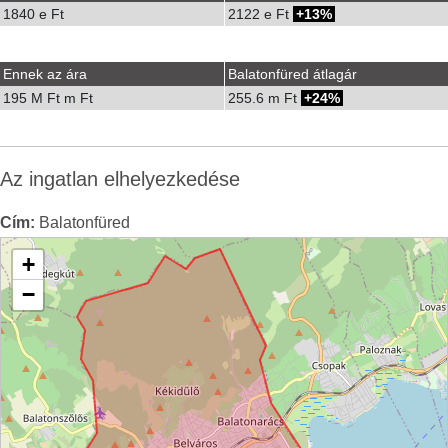
1840 e Ft
2122 e Ft
13%
Ennek az ára
Balatonfüred átlagár
195 M Ft m Ft
255.6 m Ft
24%
Az ingatlan elhelyezkedése
Cím:
Balatonfüred
+
−