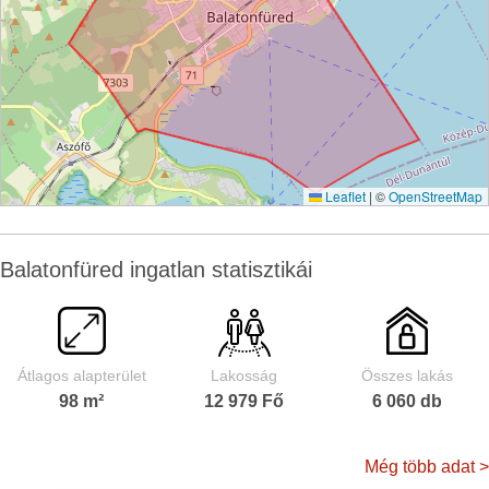
Leaflet
|
©
OpenStreetMap
Balatonfüred ingatlan statisztikái
Átlagos alapterület
Lakosság
Összes lakás
98 m²
12 979 Fő
6 060 db
Még több adat >