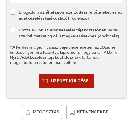
Elfogadom az
általános szerződési feltételeket
és az
adatkezelési tájékoztatót
(kötelező)
Hozzájárulok az
adatkezelési tájékoztatóban
leírtak
szerinti marketing célú megkeresésekhez (opcionális).
* A kérdésre
„Igen”
válasz bejelölése esetén, az
„Üzenet
küldése”
gombra kattintva kijelentem, hogy az OTP Bank
Nyrt.
Adatkezelési tájékoztatójának
tartalmát
megismertem és tudomásul vettem.
ÜZENET KÜLDÉSE
MEGOSZTÁS
KEDVENCEKBE