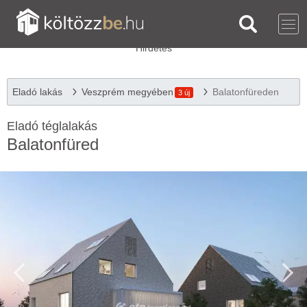
Eladó lakás
Veszprém megyében
Balatonfüreden
3 új
Eladó téglalakás
Balatonfüred