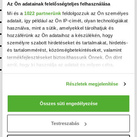
Az Ön adatainak felelősségteljes felhasználása
Eladó ingatlan
Szentkirályszabadja
Eladó ingatlan Ganna
Mi és a
1022 partnerünk
feldolgozzuk az Ön személyes
adatait, így például az Ön IP-címét, olyan technológiákat
Eladó ingatlan Szentgál
Eladó ingatlan Nagygyimót
használva, mint a sütik, amelyekkel tárolhatjuk és
Eladó ingatlan Külsővat
Eladó ingatlan Tiszacsege
hozzáférünk az Ön adataihoz a készülékén, hogy
személyre szabott hirdetéseket és tartalmakat, hirdetés-
Eladó ingatlan Úrkút
Eladó ingatlan Mezőlak
és tartalommérést, közönségbetekintéseket, valamint
termékfejlesztéseket biztosíthassunk Önnek. Ön dönt
Eladó ingatlan Ukk
Eladó ingatlan Vanyola
arról, hogy ki használja az adatait és milyen célra.
Eladó ingatlan Téglás
Eladó ingatlan
Nemesgulács
Ha engedélyezi, a következőt is meg szeretnénk tenni:
Eladó ingatlan Tihany
Részletek megjelenítése
Információgyűjtés az Ön földrajzi elhelyezkedéséről
pár méteres pontossággal
Az Ön készülékén beazonosítása annak konkrét
TELEFONSZÁM FELFEDÉSE
Összes süti engedélyezése
tulajdonságainak (ujjlenyomat) aktív ellenőrzésével
+36 70 465
Tudjon meg többet személyes adatainak feldolgozási
Testreszabás
módjairól és adja meg preferenciáit a
Részletek
Balás Zoltán
pontban
. Bármikor módosíthatja vagy visszavonhatja a