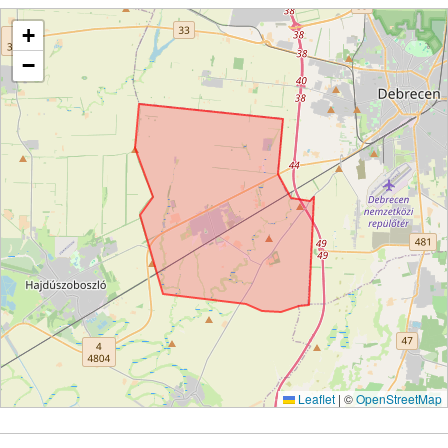
+
−
Leaflet
|
©
OpenStreetMap