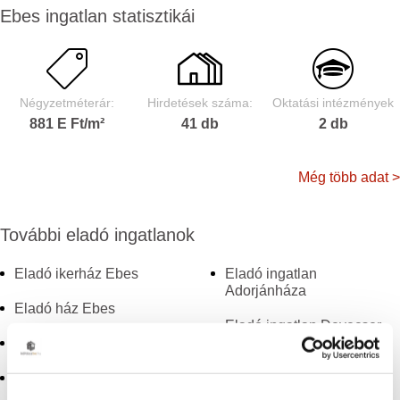
Ebes ingatlan statisztikái
Négyzetméterár:
Hirdetések száma:
Oktatási intézmények
881 E Ft/m²
41 db
2 db
Még több adat >
További eladó ingatlanok
Eladó ikerház Ebes
Eladó ingatlan
Adorjánháza
Eladó ház Ebes
Eladó ingatlan Devecser
Eladó ingatlan Kaba
Eladó ingatlan
Balatonrendes
Eladó ingatlan
Balatonakarattya