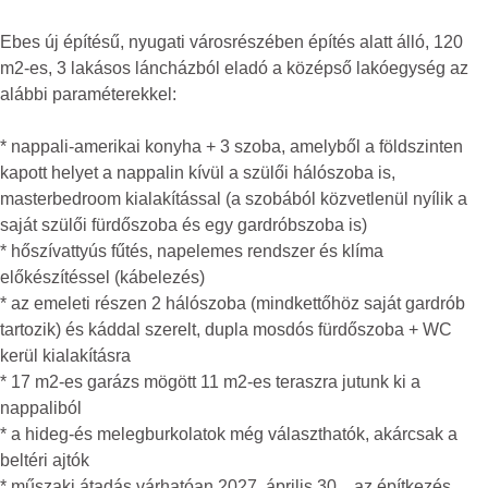
Ebes új építésű, nyugati városrészében építés alatt álló, 120
m2-es, 3 lakásos láncházból eladó a középső lakóegység az
alábbi paraméterekkel:
* nappali-amerikai konyha + 3 szoba, amelyből a földszinten
kapott helyet a nappalin kívül a szülői hálószoba is,
masterbedroom kialakítással (a szobából közvetlenül nyílik a
saját szülői fürdőszoba és egy gardróbszoba is)
* hőszívattyús fűtés, napelemes rendszer és klíma
előkészítéssel (kábelezés)
* az emeleti részen 2 hálószoba (mindkettőhöz saját gardrób
tartozik) és káddal szerelt, dupla mosdós fürdőszoba + WC
kerül kialakításra
* 17 m2-es garázs mögött 11 m2-es teraszra jutunk ki a
nappaliból
* a hideg-és melegburkolatok még választhatók, akárcsak a
beltéri ajtók
* műszaki átadás várhatóan 2027. április 30. , az építkezés