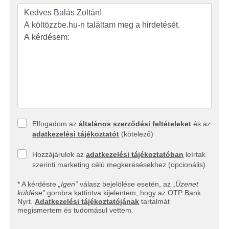
Elfogadom az
általános szerződési feltételeket
és az
adatkezelési tájékoztatót
(kötelező)
Hozzájárulok az
adatkezelési tájékoztatóban
leírtak
szerinti marketing célú megkeresésekhez (opcionális).
* A kérdésre
„Igen”
válasz bejelölése esetén, az
„Üzenet
küldése”
gombra kattintva kijelentem, hogy az OTP Bank
Nyrt.
Adatkezelési tájékoztatójának
tartalmát
megismertem és tudomásul vettem.