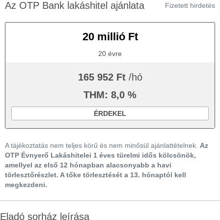
Az OTP Bank lakáshitel ajánlata
Fizetett hirdetés
20 millió Ft
20 évre
165 952 Ft
/hó
THM: 8,0 %
ÉRDEKEL
A tájékoztatás nem teljes körű és nem minősül ajánlattételnek.
Az
OTP Évnyerő Lakáshitelei 1 éves türelmi idős kölcsönök,
amellyel az első 12 hónapban alacsonyabb a havi
törlesztőrészlet. A tőke törlesztését a 13. hónaptól kell
megkezdeni.
Eladó sorház leírása