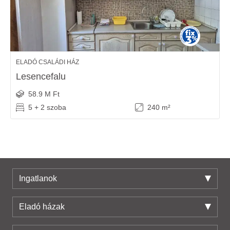
ELADÓ CSALÁDI HÁZ
Lesencefalu
58.9 M Ft
5 + 2 szoba
240 m²
Ingatlanok
Eladó házak