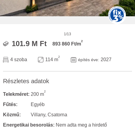
1/13
2
101.9 M Ft
893 860 Ft/m
2
4 szoba
114 m
2027
építés éve:
Részletes adatok
2
Telekméret:
200 m
Fűtés:
Egyéb
Közmű:
Villany, Csatorna
Energetikai besorolás:
Nem adta meg a hirdető