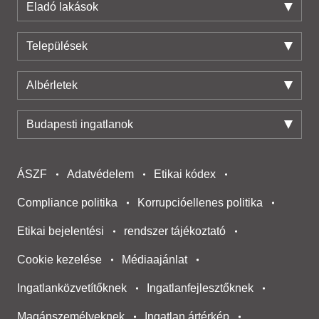
Eladó lakások
Települések
Albérletek
Budapesti ingatlanok
ÁSZF
Adatvédelem
Etikai kódex
Compliance politika
Korrupcióellenes politika
Etikai bejelentési
rendszer tájékoztató
Cookie kezelése
Médiaajánlat
Ingatlanközvetítőknek
Ingatlanfejlesztőknek
Magánszemélyeknek
Ingatlan ártérkép