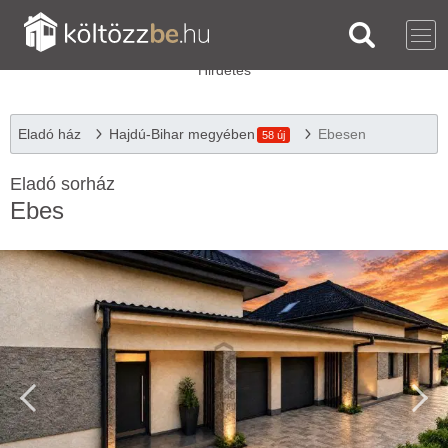
Eladó ház
Hajdú-Bihar megyében
Ebesen
58 új
Eladó sorház
Ebes