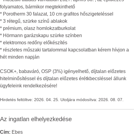
folyamatos, bármikor megtekinthető
* Porotherm 30 falazat, 10 cm grafitos hőszigeteléssel
* 3 rétegű, szürke színű ablakok
* prémium, olasz homlokzatburkolat
* Hörmann garázskapu szürke színben
* elektromos redőny előkészítés
* részletes műszaki tartalommal kapcsolatban kérem hívjon a
hét minden napján
CSOK+, babaváró, OSP (3%) igényelhető, díjtalan előzetes
hitelminősítéssel és díjtalan előzetes érétkbecsléssel állunk
ügyfeleink rendelkezésére!
Hirdetés feltöltve: 2026. 04. 25. Utoljára módosítva: 2026. 08. 07.
Az ingatlan elhelyezkedése
Cím:
Ebes