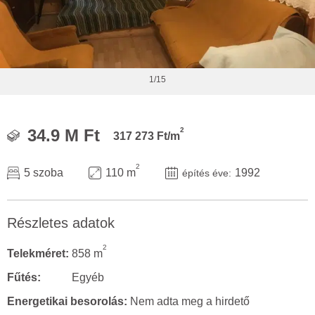
1/15
2
34.9 M Ft
317 273 Ft/m
2
5 szoba
110 m
1992
építés éve:
Részletes adatok
2
Telekméret:
858 m
Fűtés:
Egyéb
Energetikai besorolás:
Nem adta meg a hirdető