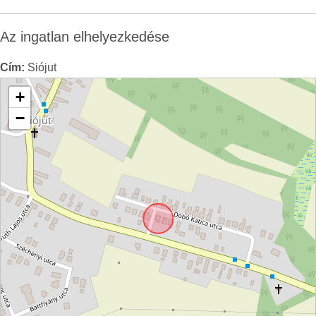
Az ingatlan elhelyezkedése
Cím:
Siójut
+
−