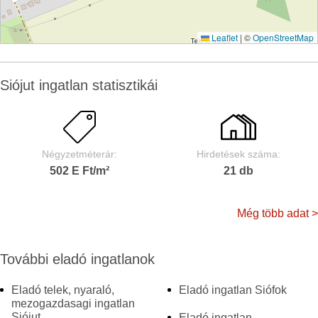
Leaflet
|
©
OpenStreetMap
Siójut ingatlan statisztikái
Négyzetméterár:
Hirdetések száma:
502 E Ft/m²
21 db
Még több adat >
További eladó ingatlanok
Eladó telek, nyaraló,
Eladó ingatlan Siófok
mezogazdasagi ingatlan
Siójut
Eladó ingatlan