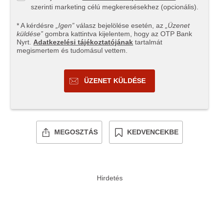
szerinti marketing célú megkeresésekhez (opcionális).
* A kérdésre
„Igen”
válasz bejelölése esetén, az
„Üzenet
küldése”
gombra kattintva kijelentem, hogy az OTP Bank
Nyrt.
Adatkezelési tájékoztatójának
tartalmát
megismertem és tudomásul vettem.
ÜZENET KÜLDÉSE
MEGOSZTÁS
KEDVENCEKBE