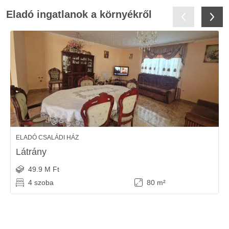
Eladó ingatlanok a környékről
ELADÓ CSALÁDI HÁZ
Látrány
49.9 M Ft
4 szoba
80 m²