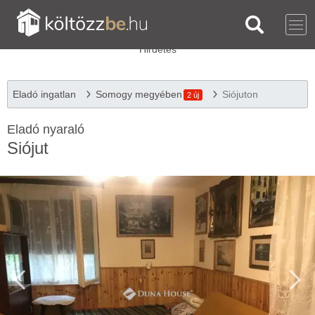
Eladó ingatlan
Somogy megyében
Siójuton
2 új
Eladó nyaraló
Siójut