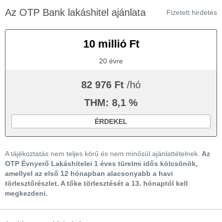
Az OTP Bank lakáshitel ajánlata
Fizetett hirdetés
10 millió Ft
20 évre
82 976 Ft
/hó
THM: 8,1 %
ÉRDEKEL
A tájékoztatás nem teljes körű és nem minősül ajánlattételnek.
Az
OTP Évnyerő Lakáshitelei 1 éves türelmi idős kölcsönök,
amellyel az első 12 hónapban alacsonyabb a havi
törlesztőrészlet. A tőke törlesztését a 13. hónaptól kell
megkezdeni.