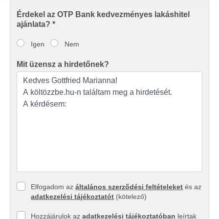
megosztjuk az Ön weboldalhasználatra vonatkozó
adatait, akik kombinálhatják az adatokat más olyan
Érdekel az OTP Bank kedvezményes lakáshitel
adatokkal, amelyeket Ön adott meg számukra vagy az
ajánlata? *
Ön által használt más szolgáltatásokból gyűjtöttek.
Igen
Nem
Mit üzensz a hirdetőnek?
Elfogadom az
általános szerződési feltételeket
és az
adatkezelési tájékoztatót
(kötelező)
Hozzájárulok az
adatkezelési tájékoztatóban
leírtak