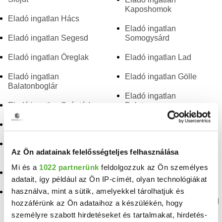
Kaposhomok
Eladó ingatlan Hács
Eladó ingatlan
Eladó ingatlan Segesd
Somogysárd
Eladó ingatlan Öreglak
Eladó ingatlan Lad
Eladó ingatlan
Eladó ingatlan Gölle
Balatonboglár
Eladó ingatlan
Eladó ingatlan Szántód
Balatonszemes
Eladó ingatlan Lengyeltóti
Eladó ingatlan Mosdós
Eladó ingatlan
Eladó ingatlan
Az Ön adatainak felelősségteljes felhasználása
Balatonszentgyörgy
Nagycsepely
Mi és a
1022 partnerünk
feldolgozzuk az Ön személyes
Eladó ingatlan Babócsa
Eladó ingatlan
adatait, így például az Ön IP-címét, olyan technológiákat
Csokonyavisonta
használva, mint a sütik, amelyekkel tárolhatjuk és
Eladó ingatlan
Bábonymegyer
Eladó ingatlan Kisasszond
hozzáférünk az Ön adataihoz a készülékén, hogy
személyre szabott hirdetéseket és tartalmakat, hirdetés-