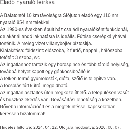
Eladó nyaraló leírása
A Balatontól 10 km távolságra Siójuton eladó egy 110 nm
nyaraló 854 nm telekkel.
Az 1990-es években épült ház családi nyaralóként funkcionál,
de akár állandó lakhatásra is ideális. Fűtése cserépkályhával
történik. A meleg vizet villanybojler biztosítja.
Kialakítása: földszint: előszoba, 2 fürdő, nappali, hálószoba
tetőtér: 3 szoba, wc
Az ingatlanhoz tartozik egy borospince és több tároló helyiség,
továbbá helyet kapott egy gépkocsibeálló is.
A telken termő gyümölcsfák, diófa, szőlő is telepítve van.
A locsolás fúrt kútról megoldható.
Az ingatlan aszfaltos úton megközelíthető. A településen vasút
és buszközlekedés van. Bevásárlási lehetőség a közelben.
Bővebb információért és a megtekintéssel kapcsolatban
keressen bizalommal!
Hirdetés feltöltve: 2024. 04. 12. Utoljára módosítva: 2026. 08. 07.