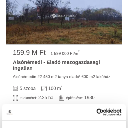
159.9 M Ft
2
1 599 000 Ft/m
Alsónémedi - Eladó mezogazdasagi
ingatlan
Alsónémedin 22.450 m2 tanya eladó! 600 m2 lakóház, udvar; 17.000 m2 szántó , a többi ...
2
5 szoba
100 m
2.25 ha
1980
telekméret:
építés éve: