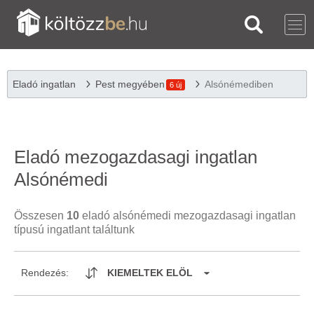
Eladó ingatlan
Pest megyében
Alsónémediben
6 új
Eladó mezogazdasagi ingatlan
Alsónémedi
Összesen
10
eladó alsónémedi mezogazdasagi ingatlan
típusú ingatlant találtunk
Rendezés:
KIEMELTEK ELÖL