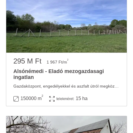
295 M Ft
2
1 967 Ft/m
Alsónémedi - Eladó mezogazdasagi
ingatlan
Gazdaközpont, engedélyekkel és aszfalt útról megközelíthető! Alsónémedin remek ...
2
150000 m
15 ha
telekméret: