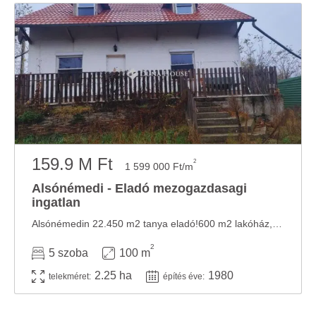
159.9 M Ft
2
1 599 000 Ft/m
Alsónémedi - Eladó mezogazdasagi
ingatlan
Alsónémedin 22.450 m2 tanya eladó!600 m2 lakóház, udvar;17.000 m2 szántó , a többi erdő ...
2
5 szoba
100 m
2.25 ha
1980
telekméret:
építés éve: