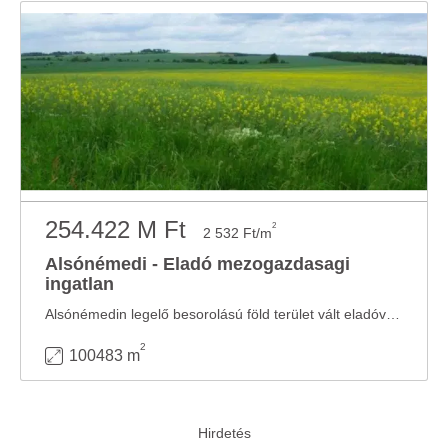
254.422 M Ft
2
2 532 Ft/m
Alsónémedi - Eladó mezogazdasagi
ingatlan
Alsónémedin legelő besorolású föld terület vált eladóvá. 100.483nm. Közvetlen ...
2
100483 m