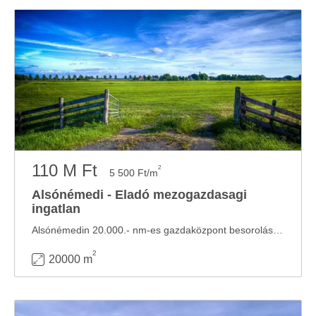
110 M Ft
2
5 500 Ft/m
Alsónémedi - Eladó mezogazdasagi
ingatlan
Alsónémedin 20.000.- nm-es gazdaközpont besorolású mezőgazdasági terület vált eladóvá . ...
2
20000 m