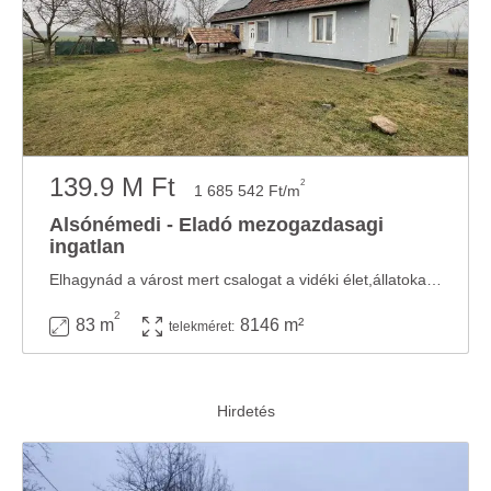
139.9 M Ft
2
1 685 542 Ft/m
Alsónémedi - Eladó mezogazdasagi
ingatlan
Elhagynád a várost mert csalogat a vidéki élet,állatokat tartanál?Mit szólnál egy olyan ...
2
83 m
8146 m²
telekméret: