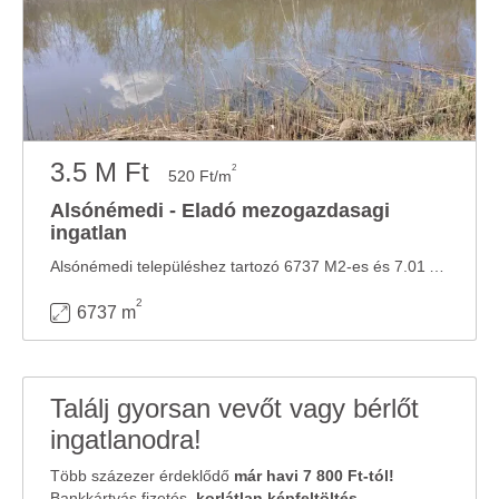
3.5 M Ft
2
520 Ft/m
Alsónémedi - Eladó mezogazdasagi
ingatlan
Alsónémedi településhez tartozó 6737 M2-es és 7.01 Aranykorona értékű szántó eladó. Az ...
2
6737 m
Találj gyorsan vevőt vagy bérlőt
ingatlanodra!
Több százezer érdeklődő
már havi 7 800 Ft-tól!
Bankkártyás fizetés,
korlátlan képfeltöltés
,