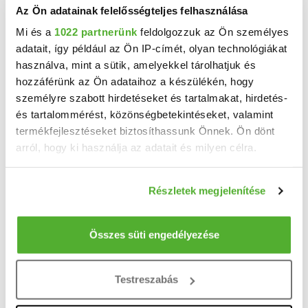
Az Ön adatainak felelősségteljes felhasználása
Mi és a
1022 partnerünk
feldolgozzuk az Ön személyes
adatait, így például az Ön IP-címét, olyan technológiákat
használva, mint a sütik, amelyekkel tárolhatjuk és
hozzáférünk az Ön adataihoz a készülékén, hogy
személyre szabott hirdetéseket és tartalmakat, hirdetés-
és tartalommérést, közönségbetekintéseket, valamint
159.9 M Ft
2
1 599 000 Ft/m
termékfejlesztéseket biztosíthassunk Önnek. Ön dönt
Alsónémedi - Eladó mezogazdasagi
arról, hogy ki használja az adatait és milyen célra.
ingatlan
Ha engedélyezi, a következőt is meg szeretnénk tenni:
Alsónémedin 22.450 m2 tanya eladó! 600 m2 lakóház, udvar; 17.000 m2 szántó , a többi erdő ...
Részletek megjelenítése
Információgyűjtés az Ön földrajzi elhelyezkedéséről
2
5 szoba
100 m
pár méteres pontossággal
Az Ön készülékén beazonosítása annak konkrét
2.25 ha
1980
Összes süti engedélyezése
telekméret:
építés éve:
tulajdonságainak (ujjlenyomat) aktív ellenőrzésével
Tudjon meg többet személyes adatainak feldolgozási
Testreszabás
módjairól és adja meg preferenciáit a
Részletek
pontban
. Bármikor módosíthatja vagy visszavonhatja a