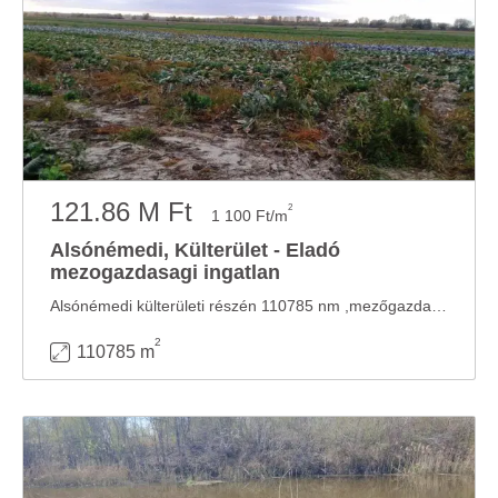
121.86 M Ft
2
1 100 Ft/m
Alsónémedi, Külterület - Eladó
mezogazdasagi ingatlan
Alsónémedi külterületi részén 110785 nm ,mezőgazdasági terület eladó. Jelenleg ...
2
110785 m