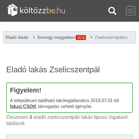
Eladó lakás
Somogy megyében
Zselicszentpálon
16 új
Eladó lakás Zselicszentpál
Figyelem!
A településen található lakóingatlanokra 2019.07.01-től
falusi CSOK
támogatás vehető igénybe.
Összesen
0
eladó zselicszentpáli lakás típusú ingatlant
találtunk