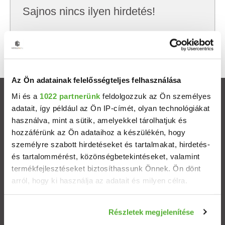
Sajnos nincs ilyen hirdetés!
Próbálj meg kevesebb szempont szerint
keresni, hátha akkor megtalálod, amit keresel.
Az Ön adatainak felelősségteljes felhasználása
Mi és a
1022 partnerünk
feldolgozzuk az Ön személyes
Ingatlanok
adatait, így például az Ön IP-címét, olyan technológiákat
használva, mint a sütik, amelyekkel tárolhatjuk és
Eladó házak
hozzáférünk az Ön adataihoz a készülékén, hogy
személyre szabott hirdetéseket és tartalmakat, hirdetés-
Eladó lakások
és tartalommérést, közönségbetekintéseket, valamint
termékfejlesztéseket biztosíthassunk Önnek. Ön dönt
arról, hogy ki használja az adatait és milyen célra.
Települések
Ha engedélyezi, a következőt is meg szeretnénk tenni:
Albérletek
Részletek megjelenítése
Információgyűjtés az Ön földrajzi elhelyezkedéséről