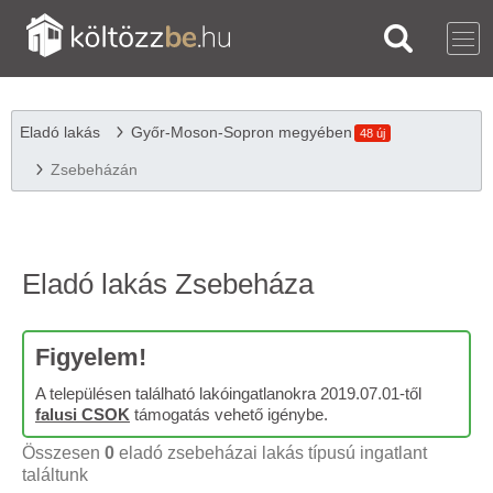
Eladó lakás
Győr-Moson-Sopron megyében
48 új
Zsebeházán
Eladó lakás Zsebeháza
Figyelem!
A településen található lakóingatlanokra 2019.07.01-től
falusi CSOK
támogatás vehető igénybe.
Összesen
0
eladó zsebeházai lakás típusú ingatlant
találtunk