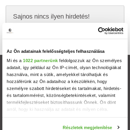
Sajnos nincs ilyen hirdetés!
Próbálj meg kevesebb szempont szerint
keresni, hátha akkor megtalálod, amit keresel.
Az Ön adatainak felelősségteljes felhasználása
Mi és a
1022 partnerünk
feldolgozzuk az Ön személyes
Ingatlanok
adatait, így például az Ön IP-címét, olyan technológiákat
használva, mint a sütik, amelyekkel tárolhatjuk és
hozzáférünk az Ön adataihoz a készülékén, hogy
Eladó házak
személyre szabott hirdetéseket és tartalmakat, hirdetés-
és tartalommérést, közönségbetekintéseket, valamint
Eladó lakások
termékfejlesztéseket biztosíthassunk Önnek. Ön dönt
arról, hogy ki használja az adatait és milyen célra.
Települések
Ha engedélyezi, a következőt is meg szeretnénk tenni:
Részletek megjelenítése