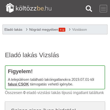
Eladó lakás
Nógrád megyében
Vizsláson
4 új
Eladó lakás Vizslás
Figyelem!
A településen található lakóingatlanokra 2019.07.01-től
falusi CSOK
támogatás vehető igénybe.
Összesen
0
eladó vizslási lakás típusú ingatlant találtunk