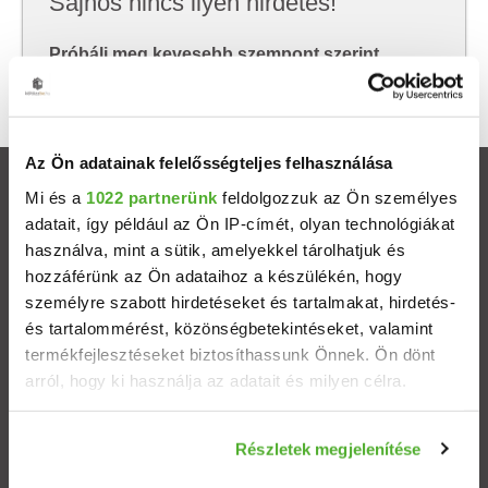
Sajnos nincs ilyen hirdetés!
Próbálj meg kevesebb szempont szerint
keresni, hátha akkor megtalálod, amit keresel.
Az Ön adatainak felelősségteljes felhasználása
Ingatlanok
Mi és a
1022 partnerünk
feldolgozzuk az Ön személyes
adatait, így például az Ön IP-címét, olyan technológiákat
használva, mint a sütik, amelyekkel tárolhatjuk és
Eladó házak
hozzáférünk az Ön adataihoz a készülékén, hogy
személyre szabott hirdetéseket és tartalmakat, hirdetés-
Eladó lakások
és tartalommérést, közönségbetekintéseket, valamint
termékfejlesztéseket biztosíthassunk Önnek. Ön dönt
Települések
arról, hogy ki használja az adatait és milyen célra.
Albérletek
Ha engedélyezi, a következőt is meg szeretnénk tenni:
Részletek megjelenítése
Információgyűjtés az Ön földrajzi elhelyezkedéséről