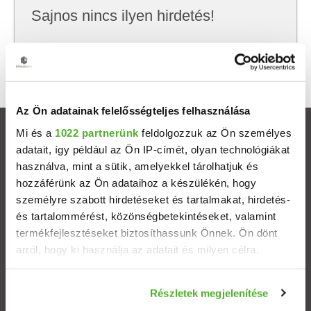
Sajnos nincs ilyen hirdetés!
Próbálj meg kevesebb szempont szerint
keresni, hátha akkor megtalálod, amit keresel.
Az Ön adatainak felelősségteljes felhasználása
Mi és a
1022 partnerünk
feldolgozzuk az Ön személyes
Ingatlanok
adatait, így például az Ön IP-címét, olyan technológiákat
használva, mint a sütik, amelyekkel tárolhatjuk és
Eladó házak
hozzáférünk az Ön adataihoz a készülékén, hogy
személyre szabott hirdetéseket és tartalmakat, hirdetés-
Eladó lakások
és tartalommérést, közönségbetekintéseket, valamint
termékfejlesztéseket biztosíthassunk Önnek. Ön dönt
arról, hogy ki használja az adatait és milyen célra.
Települések
Ha engedélyezi, a következőt is meg szeretnénk tenni:
Albérletek
Részletek megjelenítése
Információgyűjtés az Ön földrajzi elhelyezkedéséről