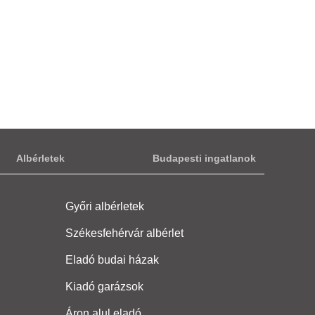
Albérletek
Budapesti ingatlanok
Győri albérletek
Székesfehérvár albérlet
Eladó budai házak
Kiadó garázsok
Áron alul eladó