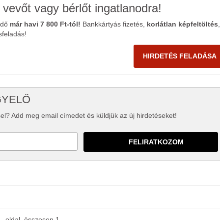
 vevőt vagy bérlőt ingatlanodra!
ődő
már havi 7 800 Ft-tól!
Bankkártyás fizetés,
korlátlan képfeltöltés
,
sfeladás!
HIRDETÉS FELADÁSA
GYELŐ
el? Add meg email címedet és küldjük az új hirdetéseket!
1. oldal, összesen 1