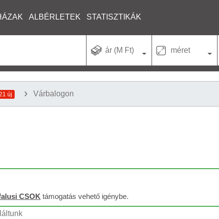
HÁZAK
ALBÉRLETEK
STATISZTIKÁK
ár (M Ft)
méret
Várbalogon
21 új
falusi CSOK
támogatás vehető igénybe.
láltunk