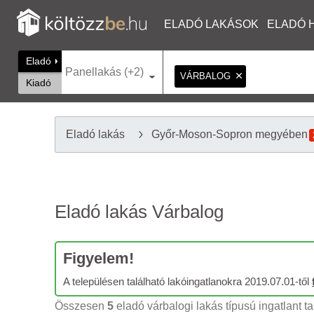
ELADÓ LAKÁSOK
ELADÓ 
Eladó
Panellakás (+2)
VÁRBALOG
Kiadó
Eladó lakás
Győr-Moson-Sopron megyében
Eladó lakás Várbalog
Figyelem!
A településen található lakóingatlanokra 2019.07.01-től
Összesen
5
eladó várbalogi lakás típusú ingatlant ta