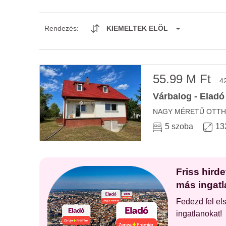
Rendezés:
KIEMELTEK ELÖL
55.99 M Ft
4
Várbalog - Eladó
5 szoba
13
Friss hird
más ingatl
Fedezd fel el
ingatlanokat!