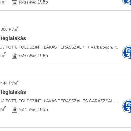
 m
1965
építés éve:
2
 308 Ft/m
 téglalakás
+++ VÁRBALOG - FELÚJÍTOTT, FÖLDSZINTI LAKÁS TERASSZAL +++ Várbalogon, rendkívül csendes, ...
2
 m
1965
építés éve:
2
 444 Ft/m
 téglalakás
+++ VÁRBALOG - FELÚJÍTOTT, FÖLDSZINTI LAKÁS TERASSZAL ÉS GARÁZZSAL +++ Várbalogon, ...
2
 m
1955
építés éve: