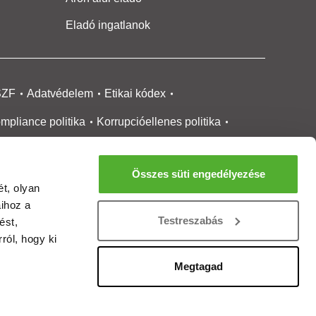
Eladó ingatlanok
SZF
Adatvédelem
Etikai kódex
mpliance politika
Korrupcióellenes politika
ikai bejelentési
rendszer tájékoztató
Összes süti engedélyezése
okie kezelése
Médiaajánlat
t, olyan
aihoz a
gatlanközvetítőknek
Ingatlanfejlesztőknek
Testreszabás
ést,
gánszemélyeknek
Ingatlan ártérkép
ról, hogy ki
ltözzbe Magazin
Új építésű lakások
Megtagad
rtalommoderálási jelentés