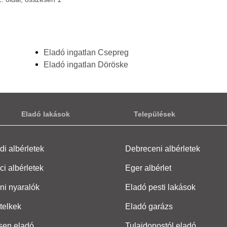
Eladó ingatlan Csepreg
Eladó ingatlan Döröske
Eladó lakások
Települések
i albérletek
Debreceni albérletek
ci albérletek
Eger albérlet
ni nyaralók
Eladó pesti lakások
telkek
Eladó garázs
sen eladó
Tulajdonostól eladó