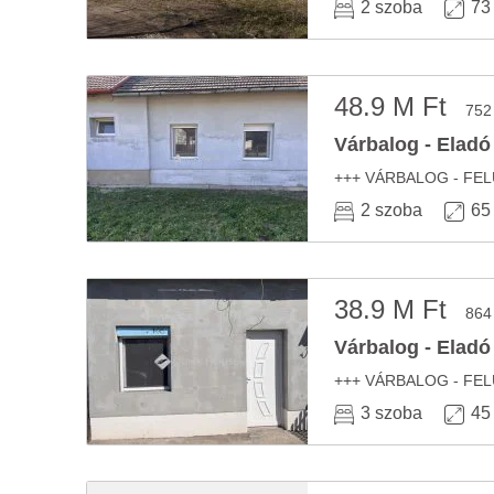
2 szoba
73
48.9 M Ft
752
Várbalog - Eladó
2 szoba
65
38.9 M Ft
864
Várbalog - Eladó
3 szoba
45