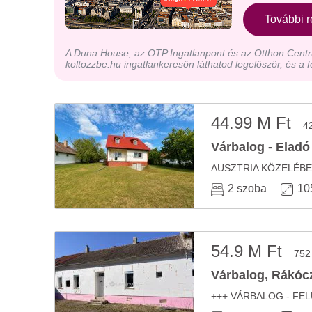
További r
A Duna House, az OTP Ingatlanpont és az Otthon Centru
koltozzbe.hu ingatlankeresőn láthatod legelőször, és a f
44.99 M Ft
4
Várbalog - Eladó
2 szoba
10
54.9 M Ft
752
Várbalog, Rákóczi