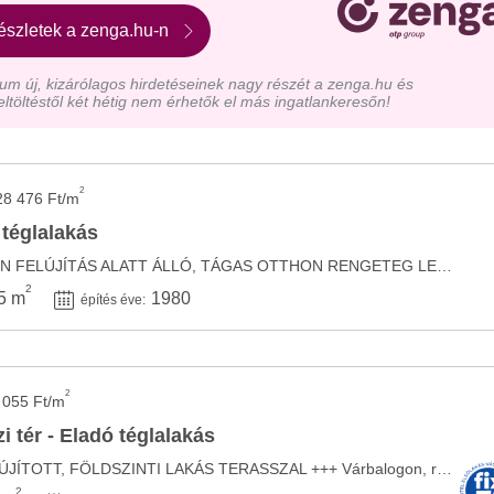
észletek a zenga.hu-n
m új, kizárólagos hirdetéseinek nagy részét a zenga.hu és
eltöltéstől két hétig nem érhetők el más ingatlankeresőn!
2
28 476 Ft/m
 téglalakás
AUSZTRIA KÖZELÉBEN FELÚJÍTÁS ALATT ÁLLÓ, TÁGAS OTTHON RENGETEG LEHETŐSÉGGEL! Ha olyan ...
2
5 m
1980
építés éve:
2
 055 Ft/m
 tér - Eladó téglalakás
+++ VÁRBALOG - FELÚJÍTOTT, FÖLDSZINTI LAKÁS TERASSZAL +++ Várbalogon, rendkívül csendes, ...
2