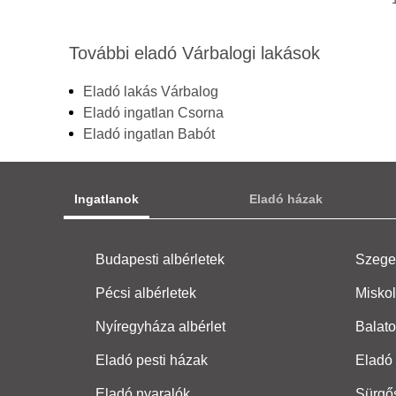
További eladó Várbalogi lakások
Eladó lakás Várbalog
Eladó ingatlan Csorna
Eladó ingatlan Babót
Ingatlanok
Eladó házak
Budapesti albérletek
Szeged
Pécsi albérletek
Miskol
Nyíregyháza albérlet
Balato
Eladó pesti házak
Eladó 
Eladó nyaralók
Sürgő