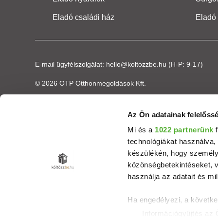
Eladó családi ház
Eladó
E-mail ügyfélszolgálat:
hello@koltozzbe.hu
(H-P: 9-17)
© 2026 OTP Otthonmegoldások Kft.
Az Ön adatainak felelőssé
Mi és a
1022 partnerünk
f
technológiákat használva, 
készülékén, hogy személyr
közönségbetekintéseket, v
használja az adatait és mil
Ha engedélyezi, a követke
Információgyűjtés az 