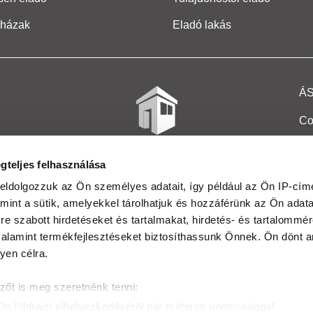
 házak
Eladó lakás
Á
Co
Et
gteljes felhasználása
Co
eldolgozzuk az Ön személyes adatait, így például az Ön IP-címé
mint a sütik, amelyekkel tárolhatjuk és hozzáférünk az Ön adat
In
e szabott hirdetéseket és tartalmakat, hirdetés- és tartalommér
Ma
alamint termékfejlesztéseket biztosíthassunk Önnek. Ön dönt ar
yen célra.
Kö
zőt is meg szeretnénk tenni:
Ta
Ön földrajzi elhelyezkedéséről pár méteres pontossággal