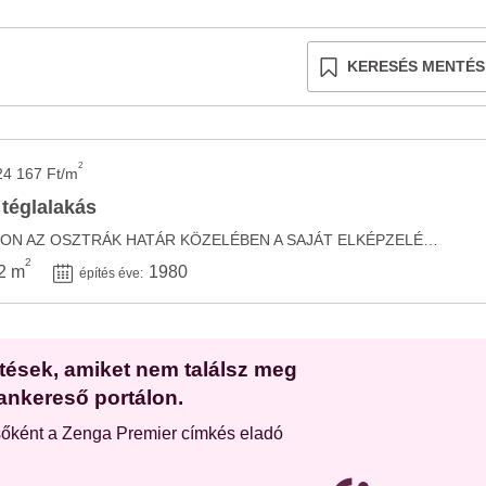
KERESÉS MENTÉS
2
24 167 Ft/m
 téglalakás
NAGY MÉRETŰ OTTHON AZ OSZTRÁK HATÁR KÖZELÉBEN A SAJÁT ELKÉPZELÉSEIRE SZABVA! Az osztrák ...
2
2 m
1980
építés éve:
etések, amiket nem találsz meg
ankereső portálon.
sőként a Zenga Premier címkés eladó