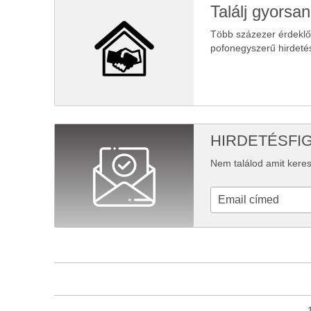
Találj gyorsan
Több százezer érdekl
pofonegyszerű hirdeté
HIRDETÉSFI
Nem találod amit keres