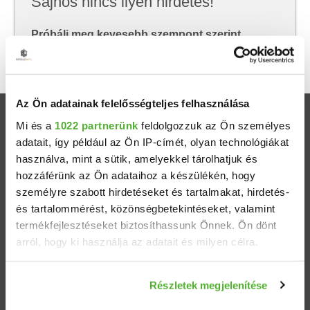
Sajnos nincs ilyen hirdetés!
Próbálj meg kevesebb szempont szerint
keresni, hátha akkor megtalálod, amit keresel.
Az Ön adatainak felelősségteljes felhasználása
Ingatlanok
Mi és a
1022 partnerünk
feldolgozzuk az Ön személyes
adatait, így például az Ön IP-címét, olyan technológiákat
használva, mint a sütik, amelyekkel tárolhatjuk és
Eladó házak
hozzáférünk az Ön adataihoz a készülékén, hogy
személyre szabott hirdetéseket és tartalmakat, hirdetés-
Eladó lakások
és tartalommérést, közönségbetekintéseket, valamint
termékfejlesztéseket biztosíthassunk Önnek. Ön dönt
Települések
arról, hogy ki használja az adatait és milyen célra.
Albérletek
Ha engedélyezi, a következőt is meg szeretnénk tenni:
Részletek megjelenítése
Információgyűjtés az Ön földrajzi elhelyezkedéséről