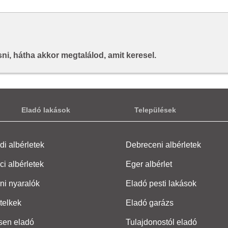
i, hátha akkor megtalálod, amit keresel.
Eladó lakások
Települések
i albérletek
Debreceni albérletek
ci albérletek
Eger albérlet
ni nyaralók
Eladó pesti lakások
telkek
Eladó garázs
sen eladó
Tulajdonostól eladó