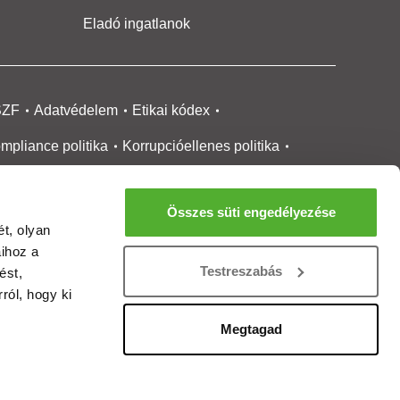
Eladó ingatlanok
SZF
Adatvédelem
Etikai kódex
mpliance politika
Korrupcióellenes politika
ikai bejelentési
rendszer tájékoztató
Összes süti engedélyezése
okie kezelése
Médiaajánlat
t, olyan
aihoz a
gatlanközvetítőknek
Ingatlanfejlesztőknek
Testreszabás
ést,
gánszemélyeknek
Ingatlan ártérkép
ról, hogy ki
ltözzbe Magazin
Új építésű lakások
Megtagad
rtalommoderálási jelentés
adálymentesítési nyilatkozat
Impresszum