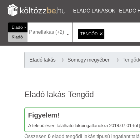
ELADÓ LAKÁSOK
ELADÓ 
Eladó
Panellakás (+2)
TENGŐD
Kiadó
Eladó lakás
Somogy megyében
Tengőd
Eladó lakás Tengőd
Figyelem!
A településen található lakóingatlanokra 2019.07.01-től
Összesen
0
eladó tengődi lakás típusú ingatlant talá