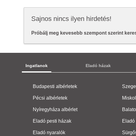
Sajnos nincs ilyen hirdetés!
Próbálj meg kevesebb szempont szerint keresn
Ingatlanok
Eladó házak
Budapesti albérletek
Szeged
Pécsi albérletek
Miskol
Nyíregyháza albérlet
Balato
Eladó pesti házak
Eladó 
Eladó nyaralók
Sürgő