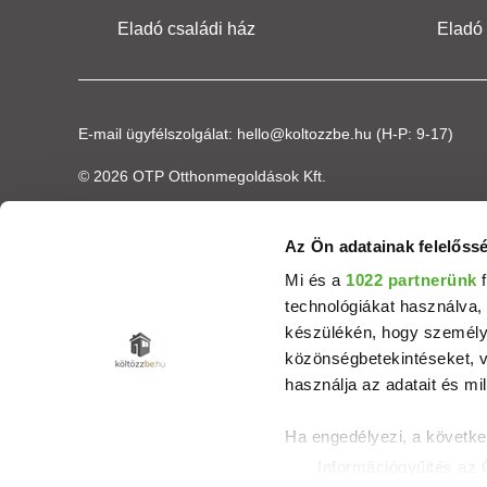
Eladó családi ház
Eladó
E-mail ügyfélszolgálat:
hello@koltozzbe.hu
(H-P: 9-17)
© 2026 OTP Otthonmegoldások Kft.
Az Ön adatainak felelőssé
Mi és a
1022 partnerünk
f
technológiákat használva, 
készülékén, hogy személyr
közönségbetekintéseket, v
használja az adatait és mil
Ha engedélyezi, a követke
Információgyűjtés az 