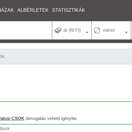
HÁZAK
ALBÉRLETEK
STATISZTIKÁK
ár (M Ft)
méret
ön
falusi CSOK
támogatás vehető igénybe.
ltunk