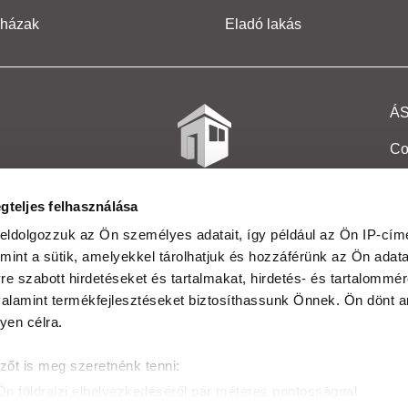
 házak
Eladó lakás
Á
Co
Et
gteljes felhasználása
Co
eldolgozzuk az Ön személyes adatait, így például az Ön IP-címé
mint a sütik, amelyekkel tárolhatjuk és hozzáférünk az Ön adat
In
e szabott hirdetéseket és tartalmakat, hirdetés- és tartalommér
Ma
alamint termékfejlesztéseket biztosíthassunk Önnek. Ön dönt ar
yen célra.
Kö
zőt is meg szeretnénk tenni:
Ta
Ön földrajzi elhelyezkedéséről pár méteres pontossággal
Ak