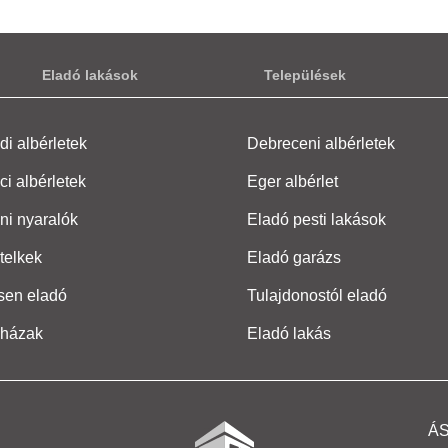
Eladó lakások
Települések
i albérletek
Debreceni albérletek
ci albérletek
Eger albérlet
ni nyaralók
Eladó pesti lakások
telkek
Eladó garázs
sen eladó
Tulajdonostól eladó
 házak
Eladó lakás
Á