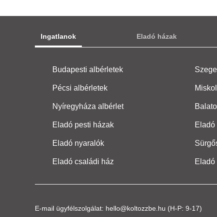
Ingatlanok
Eladó házak
Budapesti albérletek
Szeged
Pécsi albérletek
Miskol
Nyíregyháza albérlet
Balato
Eladó pesti házak
Eladó 
Eladó nyaralók
Sürgő
Eladó családi ház
Eladó
E-mail ügyfélszolgálat:
hello@koltozzbe.hu
(H-P: 9-17)