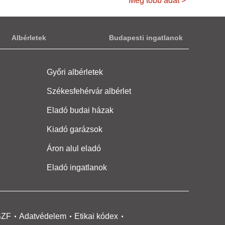
Még több adat >
Albérletek
Budapesti ingatlanok
Győri albérletek
Székesfehérvár albérlet
Eladó budai házak
Kiadó garázsok
Áron alul eladó
Eladó ingatlanok
SZF
Adatvédelem
Etikai kódex