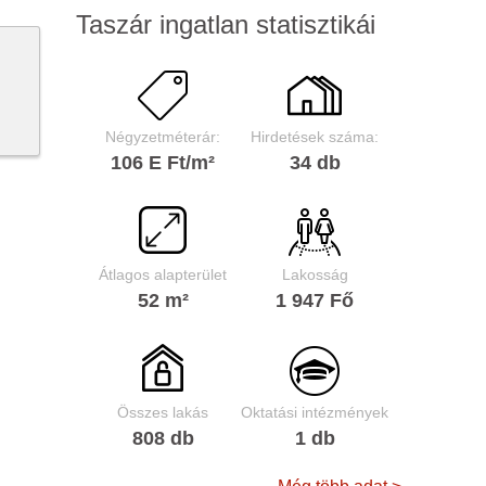
Taszár ingatlan statisztikái
Négyzetméterár:
Hirdetések száma:
106 E Ft/m²
34 db
Átlagos alapterület
Lakosság
52 m²
1 947 Fő
Összes lakás
Oktatási intézmények
808 db
1 db