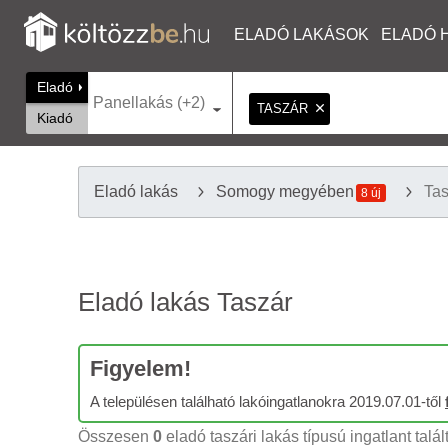
ELADÓ LAKÁSOK
ELADÓ 
Eladó
Panellakás (+2)
TASZÁR
Kiadó
Eladó lakás
Somogy megyében
Ta
8 új
Eladó lakás Taszár
Figyelem!
A településen található lakóingatlanokra 2019.07.01-től
Összesen
0
eladó taszári lakás típusú ingatlant talál