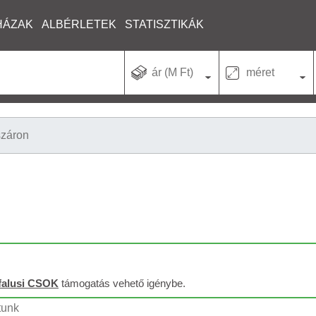
HÁZAK
ALBÉRLETEK
STATISZTIKÁK
ár (M Ft)
méret
száron
falusi CSOK
támogatás vehető igénybe.
tunk