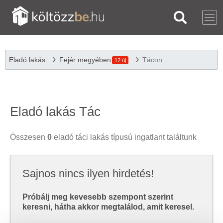
Eladó lakás
Fejér megyében
Tácon
12 új
Eladó lakás Tác
Összesen
0
eladó táci lakás típusú ingatlant találtunk
Sajnos nincs ilyen hirdetés!
Próbálj meg kevesebb szempont szerint
keresni, hátha akkor megtalálod, amit keresel.