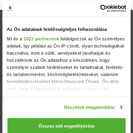
Ingatlanok
Az Ön adatainak felelősségteljes felhasználása
Eladó házak
Mi és a
1022 partnerünk
feldolgozzuk az Ön személyes
adatait, így például az Ön IP-címét, olyan technológiákat
használva, mint a sütik, amelyekkel tárolhatjuk és
Eladó lakások
hozzáférünk az Ön adataihoz a készülékén, hogy
személyre szabott hirdetéseket és tartalmakat, hirdetés-
Települések
és tartalommérést, közönségbetekintéseket, valamint
termékfejlesztéseket biztosíthassunk Önnek. Ön dönt
Albérletek
arról, hogy ki használja az adatait és milyen célra.
Ha engedélyezi, a következőt is meg szeretnénk tenni:
Budapesti ingatlanok
Részletek megjelenítése
Információgyűjtés az Ön földrajzi elhelyezkedéséről
pár méteres pontossággal
ÁSZF
Adatvédelem
Etikai kódex
Az Ön készülékén beazonosítása annak konkrét
Összes süti engedélyezése
tulajdonságainak (ujjlenyomat) aktív ellenőrzésével