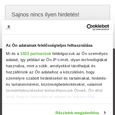
Sajnos nincs ilyen hirdetés!
Próbálj meg kevesebb szempont szerint
keresni, hátha akkor megtalálod, amit keresel.
Az Ön adatainak felelősségteljes felhasználása
Mi és a
1022 partnerünk
feldolgozzuk az Ön személyes
Ingatlanok
adatait, így például az Ön IP-címét, olyan technológiákat
használva, mint a sütik, amelyekkel tárolhatjuk és
hozzáférünk az Ön adataihoz a készülékén, hogy
Eladó házak
személyre szabott hirdetéseket és tartalmakat, hirdetés-
és tartalommérést, közönségbetekintéseket, valamint
Eladó lakások
termékfejlesztéseket biztosíthassunk Önnek. Ön dönt
arról, hogy ki használja az adatait és milyen célra.
Települések
Ha engedélyezi, a következőt is meg szeretnénk tenni:
Részletek megjelenítése