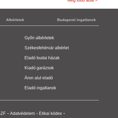
Még több adat >
Albérletek
Budapesti ingatlanok
Győri albérletek
Székesfehérvár albérlet
Eladó budai házak
Kiadó garázsok
Áron alul eladó
Eladó ingatlanok
SZF
Adatvédelem
Etikai kódex