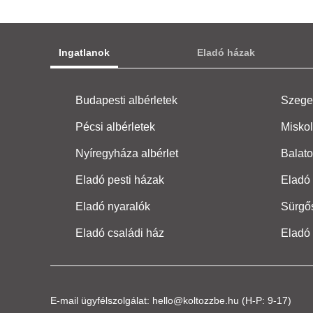
Ingatlanok
Eladó házak
Budapesti albérletek
Szeged
Pécsi albérletek
Miskol
Nyíregyháza albérlet
Balato
Eladó pesti házak
Eladó 
Eladó nyaralók
Sürgő
Eladó családi ház
Eladó
E-mail ügyfélszolgálat:
hello@koltozzbe.hu
(H-P: 9-17)