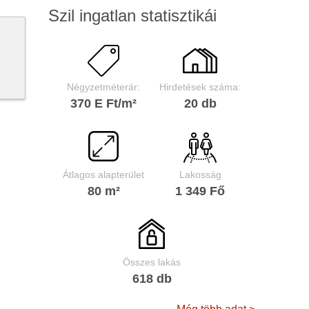
Szil ingatlan statisztikái
Négyzetméterár:
Hirdetések száma:
370 E Ft/m²
20 db
Átlagos alapterület
Lakosság
80 m²
1 349 Fő
Összes lakás
618 db