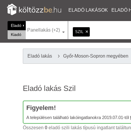
ELADÓ LAKÁSOK
ELADÓ 
Eladó
Panellakás (+2)
SZIL
Kiadó
Eladó lakás
Győr-Moson-Sopron megyében
Eladó lakás Szil
Figyelem!
A településen található lakóingatlanokra 2019.07.01-től
Összesen
0
eladó szili lakás típusú ingatlant találtu