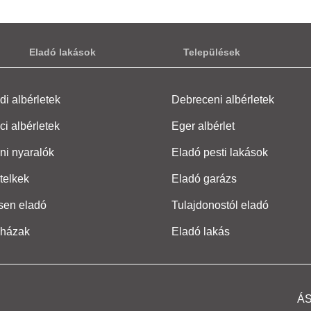
Eladó lakások
Települések
i albérletek
Debreceni albérletek
ci albérletek
Eger albérlet
ni nyaralók
Eladó pesti lakások
telkek
Eladó garázs
sen eladó
Tulajdonostól eladó
 házak
Eladó lakás
Á