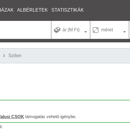
HÁZAK
ALBÉRLETEK
STATISZTIKÁK
ár (M Ft)
méret
Szilen
falusi CSOK
támogatás vehető igénybe.
nk