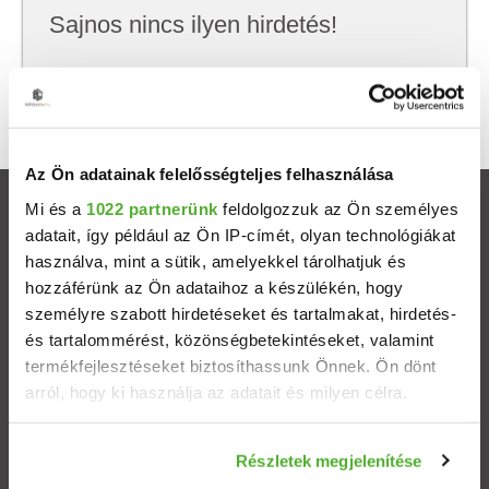
Sajnos nincs ilyen hirdetés!
Próbálj meg kevesebb szempont szerint
keresni, hátha akkor megtalálod, amit keresel.
Az Ön adatainak felelősségteljes felhasználása
Mi és a
1022 partnerünk
feldolgozzuk az Ön személyes
Ingatlanok
adatait, így például az Ön IP-címét, olyan technológiákat
használva, mint a sütik, amelyekkel tárolhatjuk és
Eladó házak
hozzáférünk az Ön adataihoz a készülékén, hogy
személyre szabott hirdetéseket és tartalmakat, hirdetés-
Eladó lakások
és tartalommérést, közönségbetekintéseket, valamint
termékfejlesztéseket biztosíthassunk Önnek. Ön dönt
arról, hogy ki használja az adatait és milyen célra.
Települések
Ha engedélyezi, a következőt is meg szeretnénk tenni:
Albérletek
Részletek megjelenítése
Információgyűjtés az Ön földrajzi elhelyezkedéséről