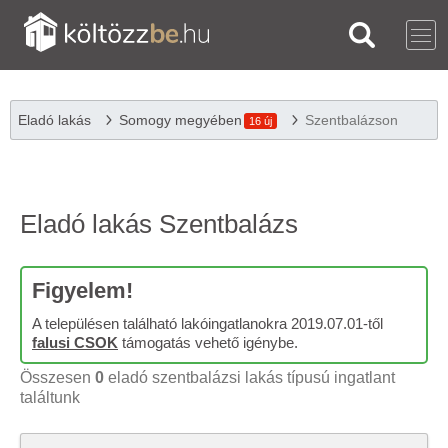
Eladó lakás
Somogy megyében
Szentbalázson
16 új
Eladó lakás Szentbalázs
Figyelem!
A településen található lakóingatlanokra 2019.07.01-től
falusi CSOK
támogatás vehető igénybe.
Összesen
0
eladó szentbalázsi lakás típusú ingatlant
találtunk