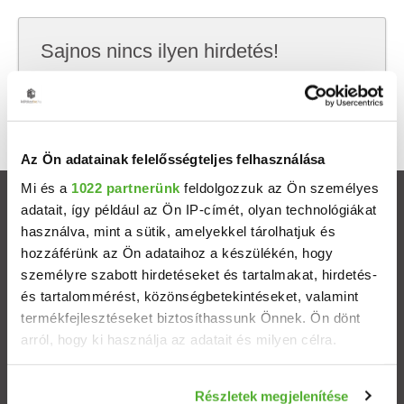
Sajnos nincs ilyen hirdetés!
Próbálj meg kevesebb szempont szerint
keresni, hátha akkor megtalálod, amit keresel.
Az Ön adatainak felelősségteljes felhasználása
Mi és a
1022 partnerünk
feldolgozzuk az Ön személyes
Ingatlanok
adatait, így például az Ön IP-címét, olyan technológiákat
használva, mint a sütik, amelyekkel tárolhatjuk és
hozzáférünk az Ön adataihoz a készülékén, hogy
Eladó házak
személyre szabott hirdetéseket és tartalmakat, hirdetés-
és tartalommérést, közönségbetekintéseket, valamint
Eladó lakások
termékfejlesztéseket biztosíthassunk Önnek. Ön dönt
arról, hogy ki használja az adatait és milyen célra.
Települések
Ha engedélyezi, a következőt is meg szeretnénk tenni:
Részletek megjelenítése