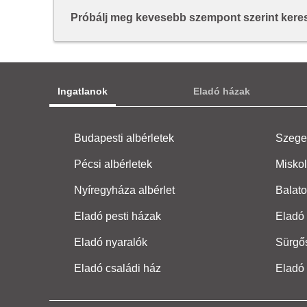
Próbálj meg kevesebb szempont szerint keresn
Ingatlanok
Eladó házak
Budapesti albérletek
Szeged
Pécsi albérletek
Miskol
Nyíregyháza albérlet
Balato
Eladó pesti házak
Eladó 
Eladó nyaralók
Sürgő
Eladó családi ház
Eladó