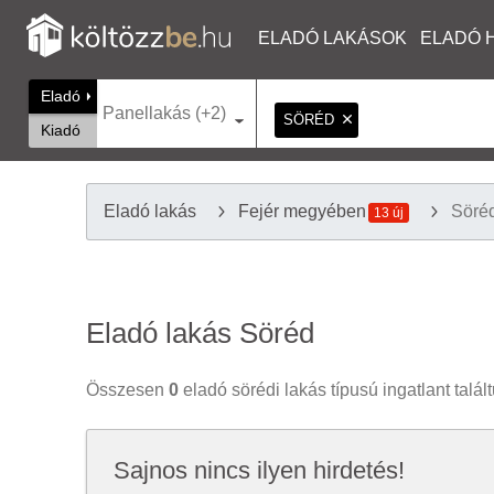
ELADÓ LAKÁSOK
ELADÓ 
Eladó
Panellakás (+2)
SÖRÉD
Kiadó
Eladó lakás
Fejér megyében
Söré
13 új
Eladó lakás Söréd
Összesen
0
eladó sörédi lakás típusú ingatlant talál
Sajnos nincs ilyen hirdetés!