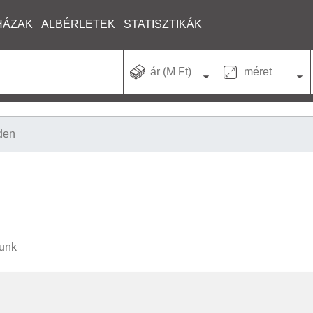
HÁZAK
ALBÉRLETEK
STATISZTIKÁK
ár (M Ft)
méret
den
tunk