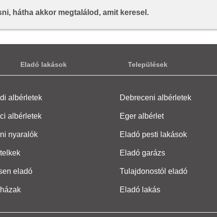
i, hátha akkor megtalálod, amit keresel.
Eladó lakások
Települések
i albérletek
Debreceni albérletek
ci albérletek
Eger albérlet
ni nyaralók
Eladó pesti lakások
telkek
Eladó garázs
sen eladó
Tulajdonostól eladó
 házak
Eladó lakás