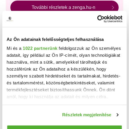
További részletek a zenga.hu-n
A Duna House, az OTP Ingatlanpont és az Otthon
Centrum új, kizárólagos hirdetéseinek nagy részét a
zenga.hu és koltozzbe.hu ingatlankeresőn láthatod
legelőször, és a feltöltéstől két hétig nem érhetők el más
Az Ön adatainak felelősségteljes felhasználása
ingatlankeresőn!
Mi és a
1022 partnerünk
feldolgozzuk az Ön személyes
adatait, így például az Ön IP-címét, olyan technológiákat
használva, mint a sütik, amelyekkel tárolhatjuk és
Találj gyorsan vevőt vagy bérlőt
hozzáférünk az Ön adataihoz a készülékén, hogy
ingatlanodra!
személyre szabott hirdetéseket és tartalmakat, hirdetés-
Több százezer érdeklődő
már havi 7 800 Ft-tól!
és tartalommérést, közönségbetekintéseket, valamint
Bankkártyás fizetés,
korlátlan képfeltöltés
,
termékfejlesztéseket biztosíthassunk Önnek. Ön dönt
pofonegyszerű hirdetésfeladás!
arról, hogy ki használja az adatait és milyen célra.
HIRDETÉS FELADÁSA
Ha engedélyezi, a következőt is meg szeretnénk tenni:
Részletek megjelenítése
Információgyűjtés az Ön földrajzi elhelyezkedéséről
pár méteres pontossággal