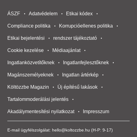
ÁSZF
Adatvédelem
Etikai kódex
Compliance politika
Korrupcióellenes politika
Etikai bejelentési
rendszer tájékoztató
Cookie kezelése
Médiaajánlat
Ingatlanközvetítőknek
Ingatlanfejlesztőknek
Magánszemélyeknek
Ingatlan ártérkép
Költözzbe Magazin
Új építésű lakások
Tartalommoderálási jelentés
Akadálymentesítési nyilatkozat
Impresszum
E-mail ügyfélszolgálat:
hello@koltozzbe.hu
(H-P: 9-17)