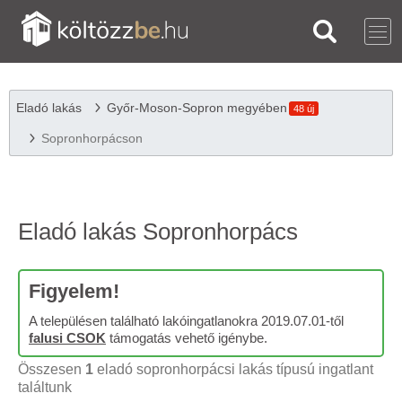
Eladó lakás
Győr-Moson-Sopron megyében
48 új
Sopronhorpácson
Eladó lakás Sopronhorpács
Figyelem!
A településen található lakóingatlanokra 2019.07.01-től
falusi CSOK
támogatás vehető igénybe.
Összesen
1
eladó sopronhorpácsi lakás típusú ingatlant
találtunk