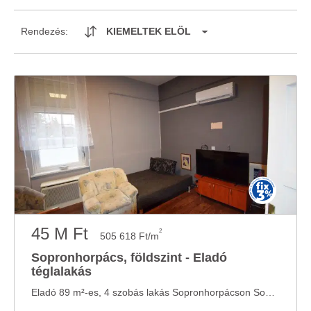
Rendezés:
KIEMELTEK ELÖL
45 M Ft
2
505 618 Ft/m
Sopronhorpács, földszint - Eladó
téglalakás
Eladó 89 m²-es, 4 szobás lakás Sopronhorpácson Sopronhorpács csendes, rendezett ...