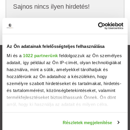
Sajnos nincs ilyen hirdetés!
Próbálj meg kevesebb szempont szerint
keresni, hátha akkor megtalálod, amit keresel.
Az Ön adatainak felelősségteljes felhasználása
Mi és a
1022 partnerünk
feldolgozzuk az Ön személyes
Ingatlanok
adatait, így például az Ön IP-címét, olyan technológiákat
használva, mint a sütik, amelyekkel tárolhatjuk és
Eladó házak
hozzáférünk az Ön adataihoz a készülékén, hogy
személyre szabott hirdetéseket és tartalmakat, hirdetés-
Eladó lakások
és tartalommérést, közönségbetekintéseket, valamint
termékfejlesztéseket biztosíthassunk Önnek. Ön dönt
arról, hogy ki használja az adatait és milyen célra.
Települések
Ha engedélyezi, a következőt is meg szeretnénk tenni:
Albérletek
Részletek megjelenítése
Információgyűjtés az Ön földrajzi elhelyezkedéséről