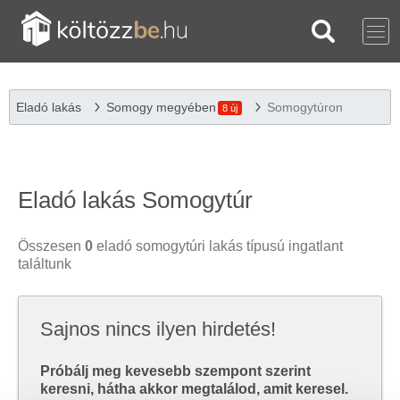
Eladó lakás
Somogy megyében
Somogytúron
8 új
Eladó lakás Somogytúr
Összesen
0
eladó somogytúri lakás típusú ingatlant
találtunk
Sajnos nincs ilyen hirdetés!
Próbálj meg kevesebb szempont szerint
keresni, hátha akkor megtalálod, amit keresel.