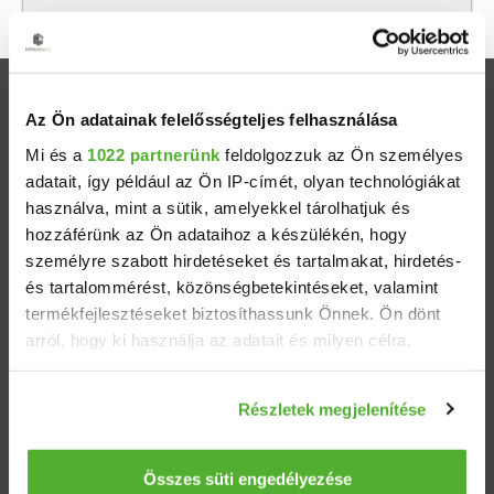
Ingatlanok
Az Ön adatainak felelősségteljes felhasználása
Mi és a
1022 partnerünk
feldolgozzuk az Ön személyes
Eladó házak
adatait, így például az Ön IP-címét, olyan technológiákat
használva, mint a sütik, amelyekkel tárolhatjuk és
Eladó lakások
hozzáférünk az Ön adataihoz a készülékén, hogy
személyre szabott hirdetéseket és tartalmakat, hirdetés-
Települések
és tartalommérést, közönségbetekintéseket, valamint
termékfejlesztéseket biztosíthassunk Önnek. Ön dönt
arról, hogy ki használja az adatait és milyen célra.
Albérletek
Ha engedélyezi, a következőt is meg szeretnénk tenni:
Budapesti ingatlanok
Részletek megjelenítése
Információgyűjtés az Ön földrajzi elhelyezkedéséről
pár méteres pontossággal
Az Ön készülékén beazonosítása annak konkrét
Összes süti engedélyezése
ÁSZF
Adatvédelem
Etikai kódex