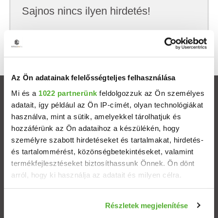
Sajnos nincs ilyen hirdetés!
Próbálj meg kevesebb szempont szerint
keresni, hátha akkor megtalálod, amit keresel.
Az Ön adatainak felelősségteljes felhasználása
Mi és a
1022 partnerünk
feldolgozzuk az Ön személyes
Ingatlanok
adatait, így például az Ön IP-címét, olyan technológiákat
használva, mint a sütik, amelyekkel tárolhatjuk és
Eladó házak
hozzáférünk az Ön adataihoz a készülékén, hogy
személyre szabott hirdetéseket és tartalmakat, hirdetés-
Eladó lakások
és tartalommérést, közönségbetekintéseket, valamint
termékfejlesztéseket biztosíthassunk Önnek. Ön dönt
arról, hogy ki használja az adatait és milyen célra.
Települések
Ha engedélyezi, a következőt is meg szeretnénk tenni:
Albérletek
Részletek megjelenítése
Információgyűjtés az Ön földrajzi elhelyezkedéséről