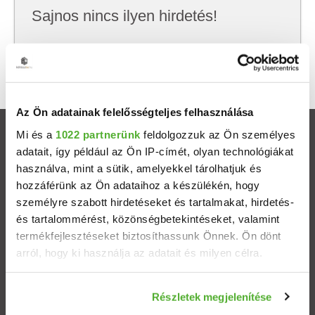
Sajnos nincs ilyen hirdetés!
Próbálj meg kevesebb szempont szerint
keresni, hátha akkor megtalálod, amit keresel.
Az Ön adatainak felelősségteljes felhasználása
Mi és a
1022 partnerünk
feldolgozzuk az Ön személyes
Ingatlanok
adatait, így például az Ön IP-címét, olyan technológiákat
használva, mint a sütik, amelyekkel tárolhatjuk és
Eladó házak
hozzáférünk az Ön adataihoz a készülékén, hogy
személyre szabott hirdetéseket és tartalmakat, hirdetés-
Eladó lakások
és tartalommérést, közönségbetekintéseket, valamint
termékfejlesztéseket biztosíthassunk Önnek. Ön dönt
arról, hogy ki használja az adatait és milyen célra.
Települések
Ha engedélyezi, a következőt is meg szeretnénk tenni:
Albérletek
Részletek megjelenítése
Információgyűjtés az Ön földrajzi elhelyezkedéséről