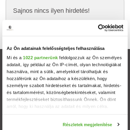
Sajnos nincs ilyen hirdetés!
Próbálj meg kevesebb szempont szerint
keresni, hátha akkor megtalálod, amit keresel.
Az Ön adatainak felelősségteljes felhasználása
Mi és a
1022 partnerünk
feldolgozzuk az Ön személyes
Ingatlanok
adatait, így például az Ön IP-címét, olyan technológiákat
használva, mint a sütik, amelyekkel tárolhatjuk és
Eladó házak
hozzáférünk az Ön adataihoz a készülékén, hogy
személyre szabott hirdetéseket és tartalmakat, hirdetés-
és tartalommérést, közönségbetekintéseket, valamint
Eladó lakások
termékfejlesztéseket biztosíthassunk Önnek. Ön dönt
arról, hogy ki használja az adatait és milyen célra.
Települések
Ha engedélyezi, a következőt is meg szeretnénk tenni:
Albérletek
Részletek megjelenítése
Információgyűjtés az Ön földrajzi elhelyezkedéséről