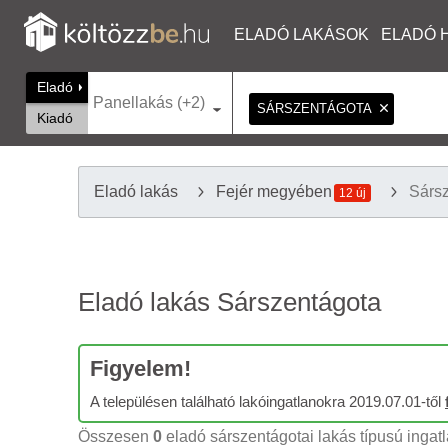
ELADÓ LAKÁSOK
ELADÓ 
Eladó
Panellakás (+2)
SÁRSZENTÁGOTA
Kiadó
Eladó lakás
Fejér megyében
Sárs
12 új
Eladó lakás Sárszentágota
Figyelem!
A településen található lakóingatlanokra 2019.07.01-től
Összesen
0
eladó sárszentágotai lakás típusú ingatl