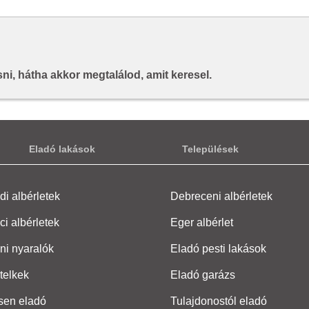
i, hátha akkor megtalálod, amit keresel.
Eladó lakások
Települések
i albérletek
Debreceni albérletek
ci albérletek
Eger albérlet
ni nyaralók
Eladó pesti lakások
telkek
Eladó garázs
sen eladó
Tulajdonostól eladó