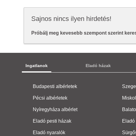
Sajnos nincs ilyen hirdetés!
Próbálj meg kevesebb szempont szerint keresn
Ingatlanok
Eladó házak
Budapesti albérletek
Szeged
Pécsi albérletek
Miskol
Nyíregyháza albérlet
Balato
Eladó pesti házak
Eladó 
Eladó nyaralók
Sürgő