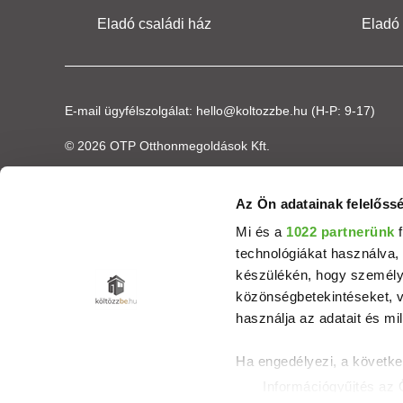
Eladó családi ház
Eladó
E-mail ügyfélszolgálat:
hello@koltozzbe.hu
(H-P: 9-17)
© 2026 OTP Otthonmegoldások Kft.
Az Ön adatainak felelőssé
Mi és a
1022 partnerünk
f
technológiákat használva, 
készülékén, hogy személyr
közönségbetekintéseket, v
használja az adatait és mil
Ha engedélyezi, a követke
Információgyűjtés az 