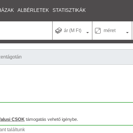
HÁZAK
ALBÉRLETEK
STATISZTIKÁK
ár (M Ft)
méret
zentágotán
falusi CSOK
támogatás vehető igénybe.
ant találtunk