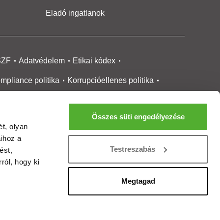
Eladó ingatlanok
SZF
Adatvédelem
Etikai kódex
mpliance politika
Korrupcióellenes politika
ikai bejelentési
rendszer tájékoztató
Összes süti engedélyezése
okie kezelése
Médiaajánlat
t, olyan
aihoz a
gatlanközvetítőknek
Ingatlanfejlesztőknek
Testreszabás
ést,
gánszemélyeknek
Ingatlan ártérkép
ról, hogy ki
ltözzbe Magazin
Új építésű lakások
Megtagad
rtalommoderálási jelentés
adálymentesítési nyilatkozat
Impresszum