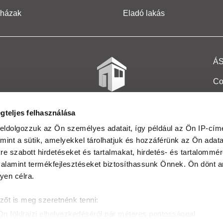
 házak
Eladó lakás
Á
Co
Et
gteljes felhasználása
Co
eldolgozzuk az Ön személyes adatait, így például az Ön IP-címé
mint a sütik, amelyekkel tárolhatjuk és hozzáférünk az Ön adat
In
e szabott hirdetéseket és tartalmakat, hirdetés- és tartalommér
Ma
alamint termékfejlesztéseket biztosíthassunk Önnek. Ön dönt ar
yen célra.
Kö
zőt is meg szeretnénk tenni:
Ta
Ön földrajzi elhelyezkedéséről pár méteres pontossággal
Ak