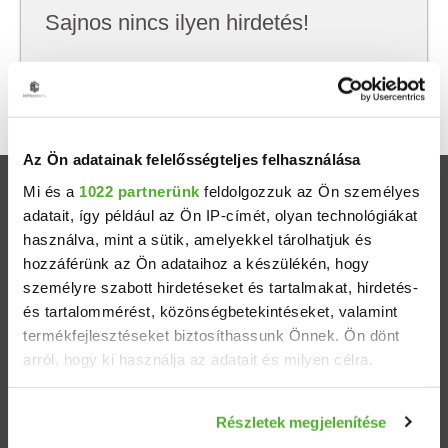
Sajnos nincs ilyen hirdetés!
Próbálj meg kevesebb szempont szerint
keresni, hátha akkor megtalálod, amit keresel.
Az Ön adatainak felelősségteljes felhasználása
Mi és a
1022 partnerünk
feldolgozzuk az Ön személyes
Ingatlanok
adatait, így például az Ön IP-címét, olyan technológiákat
használva, mint a sütik, amelyekkel tárolhatjuk és
Eladó házak
hozzáférünk az Ön adataihoz a készülékén, hogy
személyre szabott hirdetéseket és tartalmakat, hirdetés-
Eladó lakások
és tartalommérést, közönségbetekintéseket, valamint
termékfejlesztéseket biztosíthassunk Önnek. Ön dönt
arról, hogy ki használja az adatait és milyen célra.
Települések
Ha engedélyezi, a következőt is meg szeretnénk tenni:
Albérletek
Részletek megjelenítése
Információgyűjtés az Ön földrajzi elhelyezkedéséről