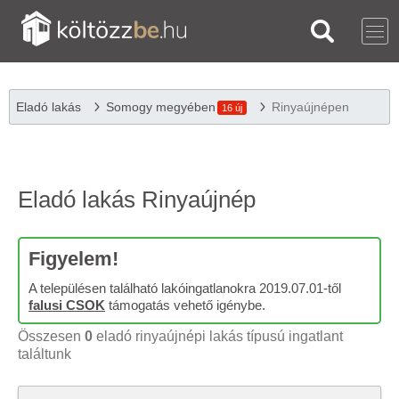
Eladó lakás
Somogy megyében
Rinyaújnépen
16 új
Eladó lakás Rinyaújnép
Figyelem!
A településen található lakóingatlanokra 2019.07.01-től
falusi CSOK
támogatás vehető igénybe.
Összesen
0
eladó rinyaújnépi lakás típusú ingatlant
találtunk