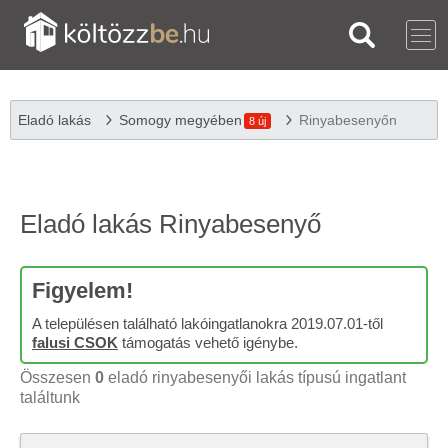
Eladó lakás
Somogy megyében
Rinyabesenyőn
8 új
Eladó lakás Rinyabesenyő
Figyelem!
A településen található lakóingatlanokra 2019.07.01-től
falusi CSOK
támogatás vehető igénybe.
Összesen
0
eladó rinyabesenyői lakás típusú ingatlant
találtunk