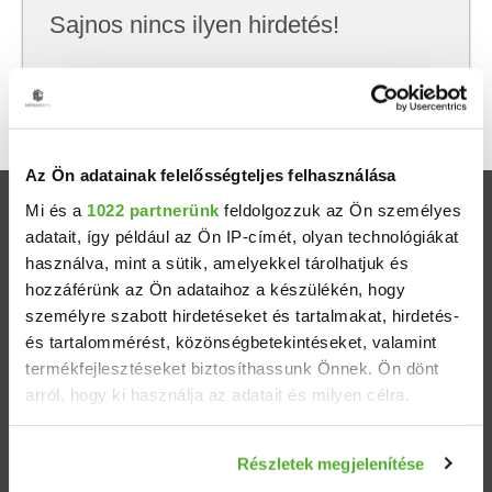
Sajnos nincs ilyen hirdetés!
Próbálj meg kevesebb szempont szerint
keresni, hátha akkor megtalálod, amit keresel.
Az Ön adatainak felelősségteljes felhasználása
Mi és a
1022 partnerünk
feldolgozzuk az Ön személyes
Ingatlanok
adatait, így például az Ön IP-címét, olyan technológiákat
használva, mint a sütik, amelyekkel tárolhatjuk és
Eladó házak
hozzáférünk az Ön adataihoz a készülékén, hogy
személyre szabott hirdetéseket és tartalmakat, hirdetés-
Eladó lakások
és tartalommérést, közönségbetekintéseket, valamint
termékfejlesztéseket biztosíthassunk Önnek. Ön dönt
arról, hogy ki használja az adatait és milyen célra.
Települések
Ha engedélyezi, a következőt is meg szeretnénk tenni:
Albérletek
Részletek megjelenítése
Információgyűjtés az Ön földrajzi elhelyezkedéséről