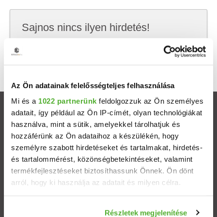
Sajnos nincs ilyen hirdetés!
Próbálj meg kevesebb szempont szerint
keresni, hátha akkor megtalálod, amit keresel.
Az Ön adatainak felelősségteljes felhasználása
Mi és a
1022 partnerünk
feldolgozzuk az Ön személyes
Ingatlanok
adatait, így például az Ön IP-címét, olyan technológiákat
használva, mint a sütik, amelyekkel tárolhatjuk és
hozzáférünk az Ön adataihoz a készülékén, hogy
Eladó házak
személyre szabott hirdetéseket és tartalmakat, hirdetés-
és tartalommérést, közönségbetekintéseket, valamint
Eladó lakások
termékfejlesztéseket biztosíthassunk Önnek. Ön dönt
arról, hogy ki használja az adatait és milyen célra.
Települések
Ha engedélyezi, a következőt is meg szeretnénk tenni:
Részletek megjelenítése